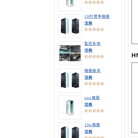
19吋標準機櫃
洽詢
監控系統
洽詢
H
機櫃廠商
洽詢
ups機櫃
洽詢
19u機櫃
洽詢