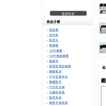
機櫃廠商
商品分類
智能櫃
迷你倉
監控台
導覽櫃
19吋機櫃
19吋儀器機櫃
儀器架
智慧型環控機櫃
商
機櫃電源
戶外型基地台
產
機櫃配件
戶外防水箱
光纖收容箱
監控系統
機房空調系統