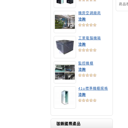
商品
機房空調廠商
洽詢
工業電腦機箱
洽詢
監控機櫃
洽詢
41u標準機櫃規格
洽詢
珈鋒國際產品