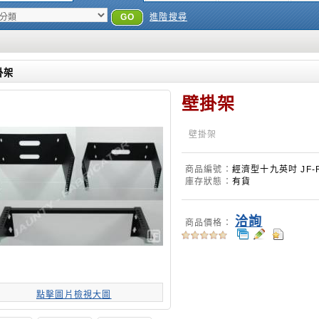
GO
進階搜尋
掛架
壁掛架
壁掛架
商品編號：
經濟型十九英吋 JF-Ra
庫存狀態：
有貨
洽詢
商品價格：
點擊圖片檢視大圖