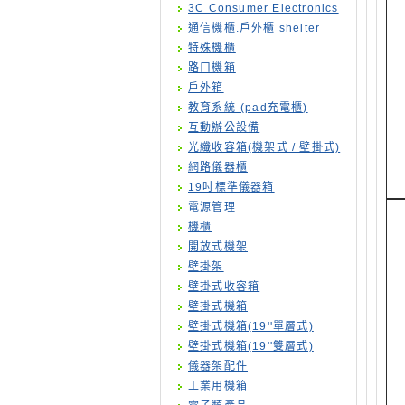
3C Consumer Electronics
通信機櫃.戶外櫃 shelter
特殊機櫃
路口機箱
戶外箱
教育系統-(pad充電櫃)
互動辦公設備
光纖收容箱(機架式 / 壁掛式)
網路儀器櫃
19吋標準儀器箱
電源管理
機櫃
開放式機架
壁掛架
壁掛式收容箱
壁掛式機箱
壁掛式機箱(19''單層式)
壁掛式機箱(19''雙層式)
儀器架配件
工業用機箱