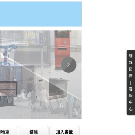
珈
鋒
國
際
|
客
服
中
心
購物車
結帳
加入書籤