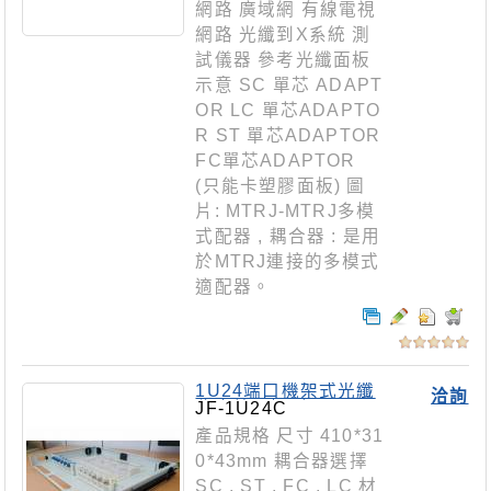
網路 廣域網 有線電視
網路 光纖到X系統 測
試儀器 參考光纖面板
示意 SC 單芯 ADAPT
OR LC 單芯ADAPTO
R ST 單芯ADAPTOR
FC單芯ADAPTOR
(只能卡塑膠面板) 圖
片: MTRJ-MTRJ多模
式配器 , 耦合器 : 是用
於MTRJ連接的多模式
適配器。
1U24端口機架式光纖
洽詢
收容箱-3螺型
JF-1U24C
產品規格 尺寸 410*31
0*43mm 耦合器選擇
SC , ST , FC , LC 材