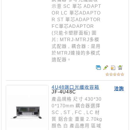
示意 SC 單芯 ADAPT
OR LC 單芯ADAPTO
R ST 單芯ADAPTOR
FC單芯ADAPTOR
(只能卡塑膠面板) 圖
片: MTRJ-MTRJ多模
式配器 , 耦合器 : 是用
於MTRJ連接的多模式
適配器。
4U48端口光纖收容箱
洽詢
JF-4U48C
產品規格 尺寸 430*30
0*170mm 耦合器選擇
SC , ST , FC , LC 材
質 鋁合金 重量 2.70kg
顏色 白 產品應用 區域