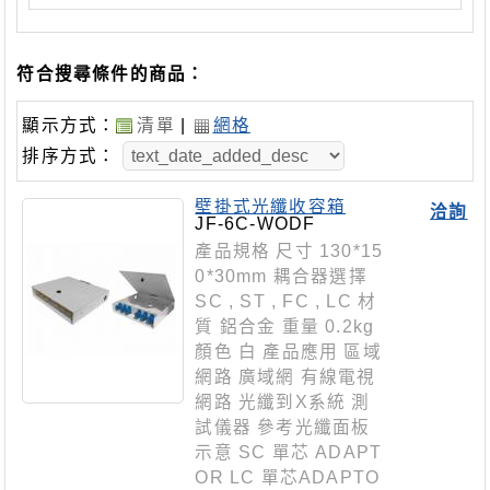
符合搜尋條件的商品：
顯示方式：
清單
|
網格
排序方式：
壁掛式光纖收容箱
洽詢
JF-6C-WODF
產品規格 尺寸 130*15
0*30mm 耦合器選擇
SC , ST , FC , LC 材
質 鋁合金 重量 0.2kg
顏色 白 產品應用 區域
網路 廣域網 有線電視
網路 光纖到X系統 測
試儀器 參考光纖面板
示意 SC 單芯 ADAPT
OR LC 單芯ADAPTO