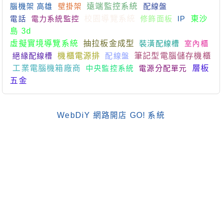
腦機架 高雄
壁掛架
遠端監控系統
配線盤
電話
電力系統監控
校園導覽系統
修飾面板
IP
東沙
島 3d
虛擬實境導覽系統
抽拉板金成型
裝潢配線槽
室內櫃
絕緣配線槽
機櫃電源排
配線盤
筆記型電腦儲存機櫃
工業電腦機箱廠商
中央監控系統
電源分配單元
層板
五金
WebDiY 網路開店 GO! 系統