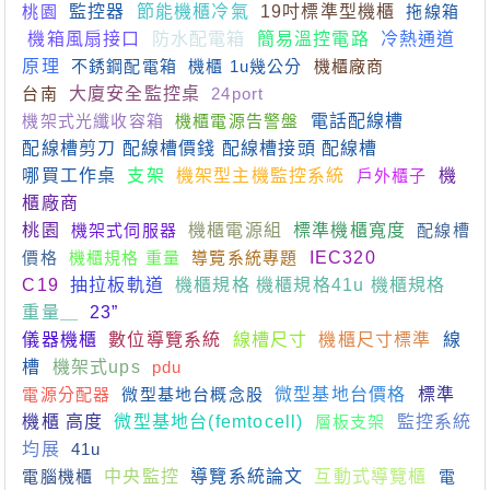
桃園
監控器
節能機櫃冷氣
19吋標準型機櫃
拖線箱
機箱風扇接口
防水配電箱
簡易溫控電路
冷熱通道
原理
不銹鋼配電箱
機櫃 1u幾公分
機櫃廠商
台南
大廈安全監控桌
24port
機架式光纖收容箱
機櫃電源告警盤
電話配線槽
配線槽剪刀 配線槽價錢 配線槽接頭 配線槽
哪買工作桌
支架
機架型主機監控系統
戶外櫃子
機
櫃廠商
桃園
機架式伺服器
機櫃電源組
標準機櫃寬度
配線槽
價格
機櫃規格 重量
導覽系統專題
IEC320
C19
抽拉板軌道
機櫃規格 機櫃規格41u 機櫃規格
重量＿
23”
儀器機櫃
數位導覽系統
線槽尺寸
機櫃尺寸標準
線
槽
機架式ups
pdu
電源分配器
微型基地台概念股
微型基地台價格
標準
機櫃 高度
微型基地台(femtocell)
層板支架
監控系統
均展
41u
電腦機櫃
中央監控
導覽系統論文
互動式導覽櫃
電