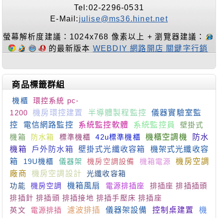
Tel:02-2296-0531
E-Mail:
julise@ms36.hinet.net
螢幕解析度建議：1024x768 像素以上 + 瀏覽器建議：
的最新版本
WEBDIY 網路開店 關鍵字行銷
商品標籤群組
機櫃
環控系統 pc-
1200
機房環控建置
半導體製程監控
儀器實驗室監
控
電信網路監控
系統監控軟體
系統監控員
壁掛式
機箱
防水箱
標準機櫃
42u標準機櫃
機櫃空調機
防水
機箱
戶外防水箱
壁掛式光纖收容箱
機架式光纖收容
箱
19U機櫃
儀器架
機房空調設備
機箱電源
機房空調
廠商
機房空調設計
光纖收容箱
功能
機房空調
機箱風扇
電源排插座
排插座 排插插頭
排插針 排插頭 排插接地 排插手壓床 排插座
英文
電源排插
濾波排插
儀器架設備
控制桌建置
機