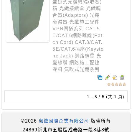
壁掛式光纖終端(收容)
箱 光纖接續盒 光纖耦
合器(Adaptors) 光纖
衰減器 光纖施工配件
VPN閘道系列 CAT.5
E/CAT.6網路跳線(Pat
ch Cord) CAT.3/CAT.
5E/CAT.6插座(Keysto
ne Jack) 網路線纜 光
纖線纜 網路施工配線
零料 氣吹式光纖系列
1 - 5 / 5 (共 1 頁)
©2026
珈鋒國際企業有限公司
版權所有
24869新北市五股區成泰路一段8巷8號