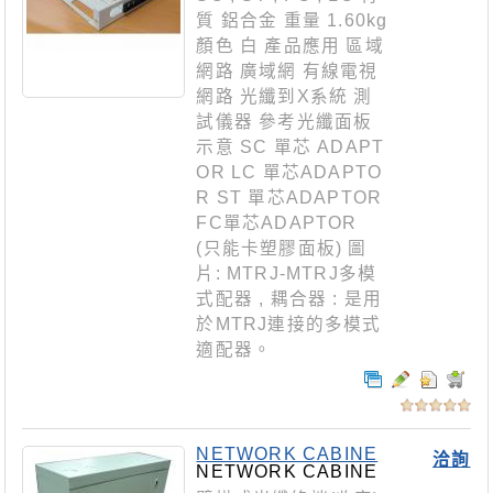
質 鋁合金 重量 1.60kg
顏色 白 產品應用 區域
網路 廣域網 有線電視
網路 光纖到X系統 測
試儀器 參考光纖面板
示意 SC 單芯 ADAPT
OR LC 單芯ADAPTO
R ST 單芯ADAPTOR
FC單芯ADAPTOR
(只能卡塑膠面板) 圖
片: MTRJ-MTRJ多模
式配器 , 耦合器 : 是用
於MTRJ連接的多模式
適配器。
NETWORK CABINE
洽詢
T
NETWORK CABINE
T