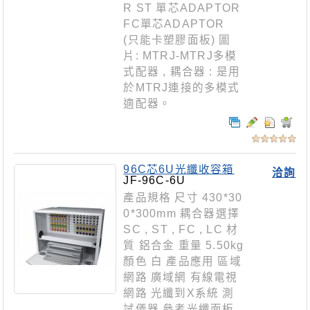
R ST 單芯ADAPTOR
FC單芯ADAPTOR
(只能卡塑膠面板) 圖
片: MTRJ-MTRJ多模
式配器 , 耦合器 : 是用
於MTRJ連接的多模式
適配器。
96C芯6U光纖收容箱
洽詢
JF-96C-6U
產品規格 尺寸 430*30
0*300mm 耦合器選擇
SC , ST , FC , LC 材
質 鋁合金 重量 5.50kg
顏色 白 產品應用 區域
網路 廣域網 有線電視
網路 光纖到X系統 測
試儀器 參考光纖面板