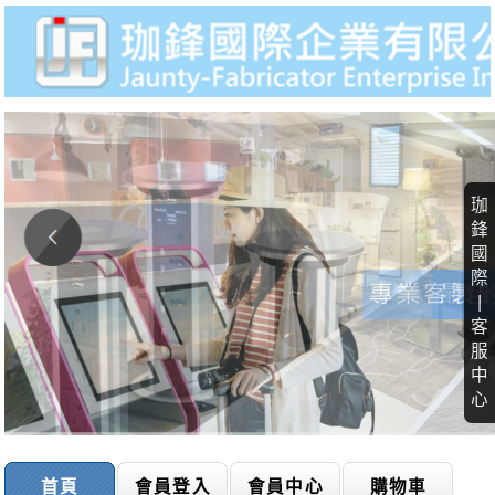
珈
鋒
國
際
|
客
服
中
心
首頁
會員登入
會員中心
購物車