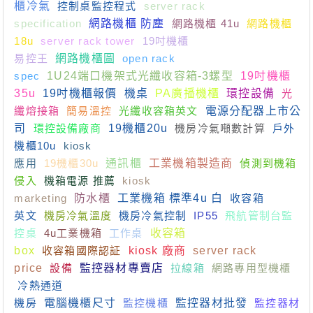
櫃冷氣
控制桌監控程式
server rack
specification
網路機櫃 防塵
網路機櫃 41u
網路機櫃
18u
server rack tower
19吋機櫃
易控王
網路機櫃圖
open rack
spec
1U24端口機架式光纖收容箱-3螺型
19吋機櫃
35u
19吋機櫃報價
機桌
PA廣播機櫃
環控設備
光
纖熔接箱
簡易溫控
光纖收容箱英文
電源分配器上市公
司
環控設備廠商
19機櫃20u
機房冷氣噸數計算
戶外
機櫃10u
kiosk
應用
19機櫃30u
通訊櫃
工業機箱製造商
偵測到機箱
侵入
機箱電源 推薦
kiosk
marketing
防水櫃
工業機箱 標準4u 白
收容箱
英文
機房冷氣溫度
機房冷氣控制
IP55
飛航管制台監
控桌
4u工業機箱
工作桌
收容箱
box
收容箱國際認証
kiosk 廠商
server rack
price
設備
監控器材專賣店
拉線箱
網路專用型機櫃
冷熱通道
機房
電腦機櫃尺寸
監控機櫃
監控器材批發
監控器材