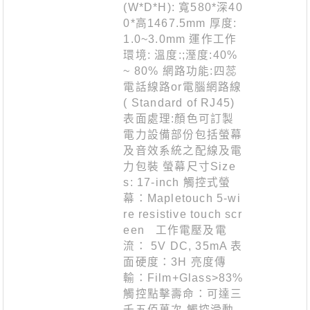
(W*D*H): 寬580*深40
0*高1467.5mm 厚度:
1.0~3.0mm 運作工作
環境: 溫度:;溼度:40%
~ 80% 網路功能:四蕊
電話線路or電腦網路線
( Standard of RJ45)
表面處理:顏色可訂製
電力設備部份包括螢幕
及音效系統之配線及電
力包裝 螢幕尺寸Size
s: 17-inch 觸控式螢
幕：Mapletouch 5-wi
re resistive touch scr
een 工作電壓及電
流： 5V DC, 35mA 表
面硬度：3H 亮度傳
輸：Film+Glass>83%
觸控點擊壽命：可達三
千五佰萬次 觸控滑動