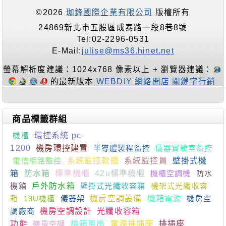
©2026
珈鋒國際企業有限公司
版權所有
24869新北市五股區成泰路一段8巷8號
Tel:02-2296-0531
E-Mail:
julise@ms36.hinet.net
螢幕解析度建議：1024x768 像素以上 + 瀏覽器建議：
的最新版本
WEBDIY 網路開店 關鍵字行銷
商品標籤群組
機櫃
環控系統 pc-
1200
機房環控建置
半導體製程監控
儀器實驗室監控
電信網路監控
系統監控軟體
系統監控員
壁掛式機
箱
防水箱
標準機櫃
42u標準機櫃
機櫃空調機
防水
機箱
戶外防水箱
壁掛式光纖收容箱
機架式光纖收容
箱
19U機櫃
儀器架
機房空調設備
機箱電源
機房空
調廠商
機房空調設計
光纖收容箱
功能
機房空調
機箱風扇
電源排插座
排插座