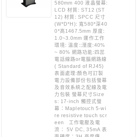
580mm 400 液晶螢幕:
LCD 材質: ST12 (ST
12) 材質: SPCC 尺寸
(W*D*H): 寬580*深40
0*高1467.5mm 厚度:
1.0~3.0mm 運作工作
環境: 溫度:;溼度:40%
~ 80% 網路功能:四蕊
電話線路or電腦網路線
( Standard of RJ45)
表面處理:顏色可訂製
電力設備部份包括螢幕
及音效系統之配線及電
力包裝 螢幕尺寸Size
s: 17-inch 觸控式螢
幕：Mapletouch 5-wi
re resistive touch scr
een 工作電壓及電
流： 5V DC, 35mA 表
面硬度：3H 亮度傳