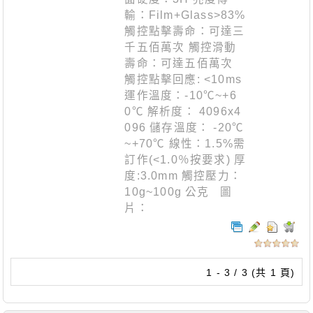
輸：Film+Glass>83%
觸控點擊壽命：可達三
千五佰萬次 觸控滑動
壽命：可達五佰萬次
觸控點擊回應: <10ms
運作溫度：-10℃~+6
0℃ 解析度： 4096x4
096 儲存溫度： -20℃
~+70℃ 線性：1.5%需
訂作(<1.0％按要求) 厚
度:3.0mm 觸控壓力：
10g~100g 公克 圖
片：
1 - 3 / 3 (共 1 頁)