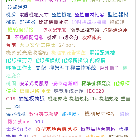
冷熱通道
機房
電腦機櫃尺寸
監控機櫃
監控器材批發
監控器材
桃園
監控器
節能機櫃冷氣
19吋標準型機櫃
拖線箱
機箱風扇接口
防水配電箱
簡易溫控電路
冷熱通道原
理
不銹鋼配電箱
機櫃 1u幾公分
機櫃廠商
台南
大廈安全監控桌
24port
機架式光纖收容箱
機櫃電源告警盤
電話配線槽
配線槽剪刀 配線槽價錢 配線槽接頭 配線槽
哪買工作桌
支架
機架型主機監控系統
戶外櫃子
機
櫃廠商
桃園
機架式伺服器
機櫃電源組
標準機櫃寬度
配線槽
價格
機櫃規格 重量
導覽系統專題
IEC320
C19
抽拉板軌道
機櫃規格 機櫃規格41u 機櫃規格 重量
＿
23”
儀器機櫃
數位導覽系統
線槽尺寸
機櫃尺寸標準
線槽
機架式ups
pdu
電源分配器
微型基地台概念股
微型基地台價格
標準
機櫃 高度
微型基地台(femtocell)
層板支架
監控系統