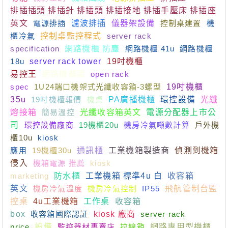
排插插頭 排插針 排插頭 排插接地 排插手壓床 排插座
英文
電源排插
濾波排插
儀器架設備
控制桌建置
機
櫃冷氣
控制桌監控程式
server rack
specification
網路機櫃 防塵
網路機櫃 41u
網路機櫃
18u
server rack tower
19吋機櫃
易控王
網路機櫃圖
open rack
spec
1U24端口機架式光纖收容箱-3螺型
19吋機櫃
35u
19吋機櫃報價
機桌
PA廣播機櫃
環控設備
光纖
熔接箱
簡易溫控
光纖收容箱英文
電源分配器上市公
司
環控設備廠商
19機櫃20u
機房冷氣噸數計算
戶外機
櫃10u
kiosk
應用
19機櫃30u
通訊櫃
工業機箱製造商
偵測到機箱
侵入
機箱電源 推薦
kiosk
marketing
防水櫃
工業機箱 標準4u 白
收容箱
英文
機房冷氣溫度
機房冷氣控制
IP55
飛航管制台監
控桌
4u工業機箱
工作桌
收容箱
box
收容箱國際認証
kiosk 廠商
server rack
price
設備
監控器材專賣店
拉線箱
網路專用型機櫃