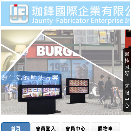
珈
鋒
國
際
|
客
服
中
心
首頁
會員登入
會員中心
購物車