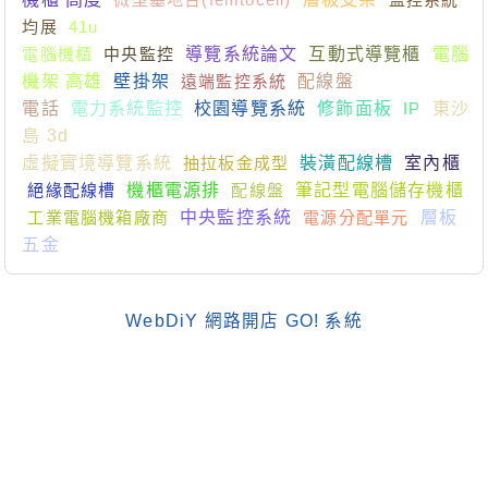
均展
41u
電腦機櫃
中央監控
導覽系統論文
互動式導覽櫃
電腦
機架 高雄
壁掛架
遠端監控系統
配線盤
電話
電力系統監控
校園導覽系統
修飾面板
IP
東沙
島 3d
虛擬實境導覽系統
抽拉板金成型
裝潢配線槽
室內櫃
絕緣配線槽
機櫃電源排
配線盤
筆記型電腦儲存機櫃
工業電腦機箱廠商
中央監控系統
電源分配單元
層板
五金
WebDiY 網路開店 GO! 系統