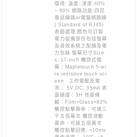
環境: 溫度:;溼度:40%
~ 80% 網路功能:四蕊
電話線路or電腦網路線
( Standard of RJ45)
表面處理:顏色可訂製
電力設備部份包括螢幕
及音效系統之配線及電
力包裝 螢幕尺寸Size
s: 17-inch 觸控式螢
幕：Mapletouch 5-wi
re resistive touch scr
een 工作電壓及電
流： 5V DC, 35mA 表
面硬度：3H 亮度傳
輸：Film+Glass>83%
觸控點擊壽命：可達三
千五佰萬次 觸控滑動
壽命：可達五佰萬次
觸控點擊回應: <10ms