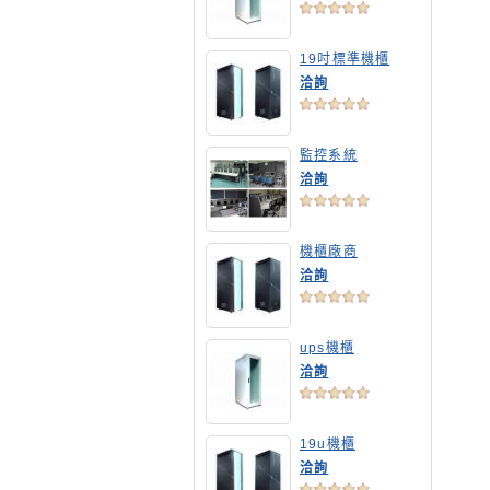
19吋標準機櫃
洽詢
監控系統
洽詢
機櫃廠商
洽詢
ups機櫃
洽詢
19u機櫃
洽詢