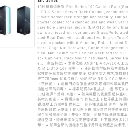
Eric Series
19吋機櫃儀器架-Eric Series 19" Cabinet Rack(Ser
: ERIC Series Server Rack Cabinet, constructed 
ltimate server rack strength and stability. Our p
powder coated for extended use and wear. Vertic
uare hole universal mount (EIA-310) for any bran
ow is achieved with our unique Glass/Perforated
ated Rear Door with additional venting on Top.
e value packed with 6 Mounting Rails, Locked 
sters, Cage Nut Hardware, Cable Management a
bled. Mat. : Aluminum Cabinet Rack series:19" 
ack Cabinets, Rack Mount Instrument, Server R
e..... 產品特徵: ● 生產依據 ANSI/ EIARS-310-C,D
及 MIL-STD-167 標準。 ● 使用鋁擠型鋁柱為主體鋁柱,
鋁柱能任意置設於機櫃的前後,以達實際之需求;當機櫃外
維持750mm.其孔位符合 ANSI/EIA RS-310C之
上下位置。 ● 前後門組有強化玻璃及可關閉式蜂巢孔
鑰匙或密碼鎖等。 ● 標準配備為6孔排插 1 組,另可
50組及彈片螺母50組。 ● 如果機櫃的寛度需延伸至63
英吋的寛度。 ● 機櫃前後門.側板及上下框外觀上無
觀;機櫃上方標準配備有二 組外抽式風扇,客戶可依需
自由拆卸式,只需兩手將扣件下拉,側板自然與機櫃主體
配合多部機櫃並聯，整齊、美觀，使機房降低維護成本。
配線空間，降低維護並提高管理效率; 上下蓋板為多片
卸。 ● 珈鋒全部的機櫃系列皆採用靜電粉體塗裝烤漆, 