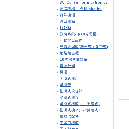
3C Consumer Electronics
通信機櫃.戶外櫃 shelter
特殊機櫃
路口機箱
戶外箱
教育系統-(pad充電櫃)
互動辦公設備
光纖收容箱(機架式 / 壁掛式)
網路儀器櫃
19吋標準儀器箱
電源管理
機櫃
開放式機架
壁掛架
壁掛式收容箱
壁掛式機箱
壁掛式機箱(19''單層式)
壁掛式機箱(19''雙層式)
儀器架配件
工業用機箱