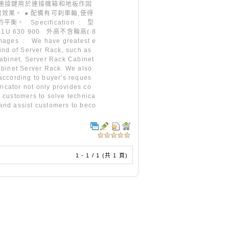
角連接鍵用於連接機箱和地板作固
果。 ● 配備有可刹車輪,使得
 Specification : 型
 41U 630 900 外高不含輪高( 8
mages : We have greatest e
ind of Server Rack, such as
abinet, Server Rack Cabinet
abinet Server Rack. We also
ccording to buyer's reques
icator not only provides co
s customers to solve technica
 and assist customers to beco
1 - 1 / 1 (共 1 頁)