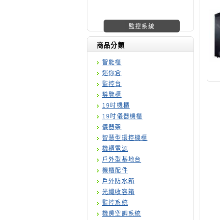
機櫃廠商
商品分類
智能櫃
迷你倉
監控台
導覽櫃
19吋機櫃
19吋儀器機櫃
儀器架
智慧型環控機櫃
機櫃電源
戶外型基地台
機櫃配件
戶外防水箱
光纖收容箱
監控系統
機房空調系統