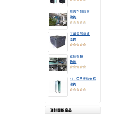
機房空調廠商
洽詢
工業電腦機箱
洽詢
監控機櫃
洽詢
41u標準機櫃規格
洽詢
珈鋒國際產品