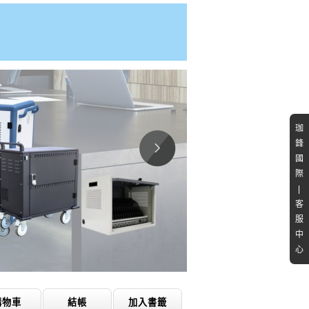
珈
鋒
國
際
|
客
服
中
心
購物車
結帳
加入書籤