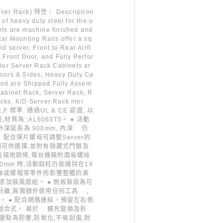
ver Rack) 特性： Description
of heavy duty steel for the u
arts are machine finished and
al Mounting Rails offer a sq
d server. Front to Rear Airfl
 Front Door, and Fully Perfor
 Our Server Rack Cabinets ar
Doors & Sides, Heavy Duty Ca
nd are Shipped Fully Assem
Cabinet Rack, Server Rack, R
acks, K/D Server Rack mor
,E,F 標準. 通過UL & CE 認證, 以
材質為 :AL6063T5。 ● 活動
深延長為 900mm, 內深 仍
規格，配合彈片螺母可調整Server的
門可供選擇,並附有隠藏式門鎖及
加裝接地銅條,每台機箱附面板螺絲
0mm 時,活動鋁柱仍能維持在19
螺絲或螺帽等零件而影響整體的美
求加裝風扇組。 ● 側板裝設為可
分離,無需額外使用任何工具 ,
 ● 配合網路連結，預留左右側
組合式， 易於 擴充變換及拆
優點為防塵,防氧化,不易刮傷,耐