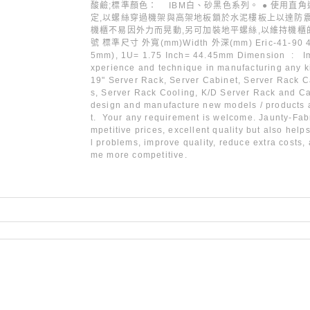
酸鹼;標準顏色： IBM白、砂黑色系列。 ● 使用直
定,以螺絲穿過機架與高架地板鎖於水泥樓板上以達防震效
機櫃不易因外力而晃動,另可加裝地平螺絲,以維持機櫃的平衡。
號 標準尺寸 外寬(mm)Width 外深(mm) Eric-41-90
5mm), 1U= 1.75 Inch= 44.45mm Dimension : I
xperience and technique in manufacturing any k
19" Server Rack, Server Cabinet, Server Rack C
s, Server Rack Cooling, K/D Server Rack and C
design and manufacture new models / products a
t. Your any requirement is welcome. Jaunty-Fabr
mpetitive prices, excellent quality but also help
l problems, improve quality, reduce extra costs,
me more competitive.