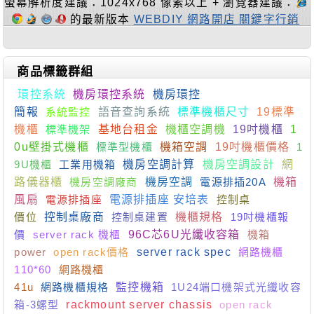
螢幕解析度建議：1024x768 像素以上 + 瀏覽器建議：
的最新版本
WEBDIY 網路開店 關鍵字行銷
商品標籤群組
環控系統
機房環控系統
機房環控
簡報
系統監控
語音查詢系統
標準機櫃尺寸
19標準
機櫃
標準機架
基地台租金
機櫃空調機
19吋機櫃
1
0u壁掛式機櫃
標準型機櫃
機箱空調
19吋機櫃價格
1
9U機櫃
工業用機箱
機房空調計算
機房空調設計
網
路儀器櫃
機房空調廠商
機房空調
電源排插20A
機箱
風扇
電源排插座
電源排插座 安培表
控制桌
價位
控制桌廠商
控制桌建置
機櫃規格
19吋機櫃報
價
server rack 機櫃
96C芯6U光纖收容箱
機箱
power
open rack價格
server rack spec
網路機櫃
110*60
網路機櫃
41u
網路機櫃規格
監控機箱
1U24端口機架式光纖收容
箱-3螺型
rackmount server chassis
open rack