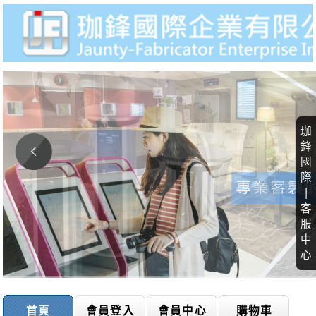
珈
鋒
國
際
|
客
服
中
心
首頁
會員登入
會員中心
購物車