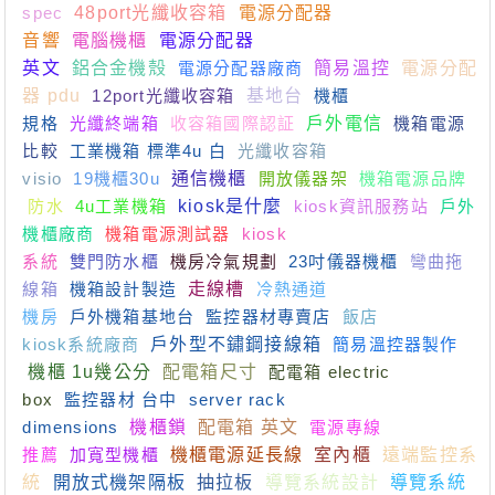
spec
48port光纖收容箱
電源分配器
音響
電腦機櫃
電源分配器
英文
鋁合金機殼
電源分配器廠商
簡易溫控
電源分配
器 pdu
12port光纖收容箱
基地台
機櫃
規格
光纖終端箱
收容箱國際認証
戶外電信
機箱電源
比較
工業機箱 標準4u 白
光纖收容箱
visio
19機櫃30u
通信機櫃
開放儀器架
機箱電源品牌
防水
4u工業機箱
kiosk是什麼
kiosk資訊服務站
戶外
機櫃廠商
機箱電源測試器
kiosk
系統
雙門防水櫃
機房冷氣規劃
23吋儀器機櫃
彎曲拖
線箱
機箱設計製造
走線槽
冷熱通道
機房
戶外機箱基地台
監控器材專賣店
飯店
kiosk系統廠商
戶外型不鏽鋼接線箱
簡易溫控器製作
機櫃 1u幾公分
配電箱尺寸
配電箱 electric
box
監控器材 台中
server rack
dimensions
機櫃鎖
配電箱 英文
電源專線
推薦
加寬型機櫃
機櫃電源延長線
室內櫃
遠端監控系
統
開放式機架隔板
抽拉板
導覽系統設計
導覽系統