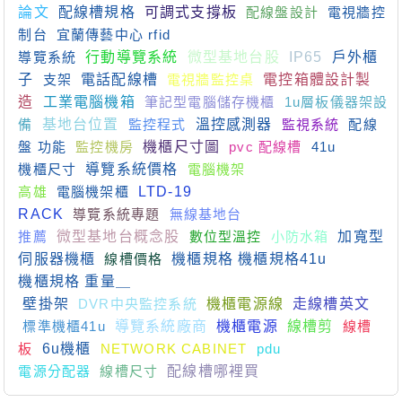
論文
配線槽規格
可調式支撐板
配線盤設計
電視牆控
制台
宜蘭傳藝中心 rfid
導覽系統
行動導覽系統
微型基地台股
IP65
戶外櫃
子
支架
電話配線槽
電視牆監控桌
電控箱體設計製
造
工業電腦機箱
筆記型電腦儲存機櫃
1u層板儀器架設
備
基地台位置
監控程式
溫控感測器
監視系統
配線
盤 功能
監控機房
機櫃尺寸圖
pvc 配線槽
41u
機櫃尺寸
導覽系統價格
電腦機架
高雄
電腦機架櫃
LTD-19
RACK
導覽系統專題
無線基地台
推薦
微型基地台概念股
數位型溫控
小防水箱
加寬型
伺服器機櫃
線槽價格
機櫃規格 機櫃規格41u
機櫃規格 重量＿
壁掛架
DVR中央監控系統
機櫃電源線
走線槽英文
標準機櫃41u
導覽系統廠商
機櫃電源
線槽剪
線槽
板
6u機櫃
NETWORK CABINET
pdu
電源分配器
線槽尺寸
配線槽哪裡買