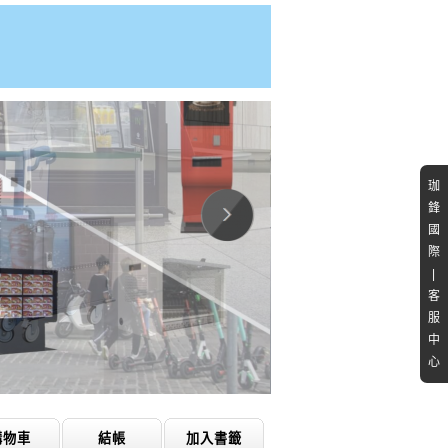
珈
鋒
國
際
|
客
服
中
心
購物車
結帳
加入書籤