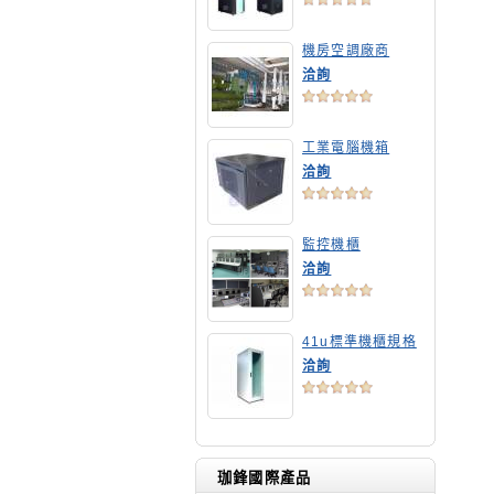
機房空調廠商
洽詢
工業電腦機箱
洽詢
監控機櫃
洽詢
41u標準機櫃規格
洽詢
珈鋒國際產品