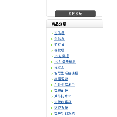
機櫃廠商
商品分類
智能櫃
迷你倉
監控台
導覽櫃
19吋機櫃
19吋儀器機櫃
儀器架
智慧型環控機櫃
機櫃電源
戶外型基地台
機櫃配件
戶外防水箱
光纖收容箱
監控系統
機房空調系統