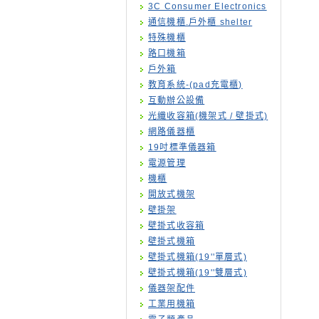
3C Consumer Electronics
通信機櫃.戶外櫃 shelter
特殊機櫃
路口機箱
戶外箱
教育系統-(pad充電櫃)
互動辦公設備
光纖收容箱(機架式 / 壁掛式)
網路儀器櫃
19吋標準儀器箱
電源管理
機櫃
開放式機架
壁掛架
壁掛式收容箱
壁掛式機箱
壁掛式機箱(19''單層式)
壁掛式機箱(19''雙層式)
儀器架配件
工業用機箱