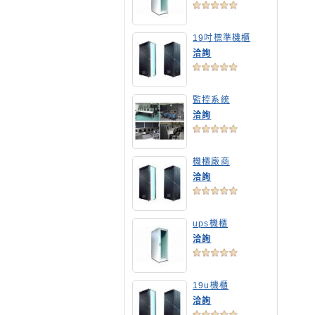
19吋標準機櫃
洽詢
監控系統
洽詢
機櫃廠商
洽詢
ups機櫃
洽詢
19u機櫃
洽詢