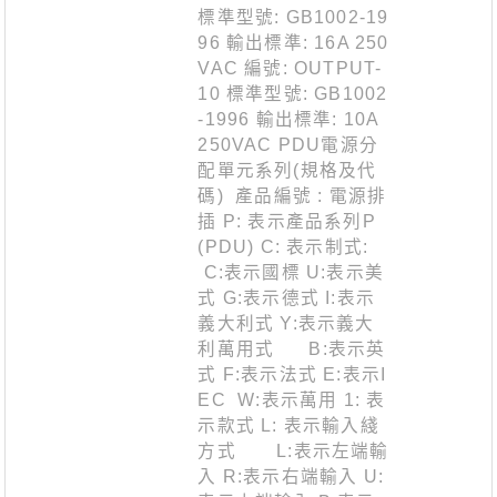
標準型號: GB1002-19
96 輸出標準: 16A 250
VAC 編號: OUTPUT-
10 標準型號: GB1002
-1996 輸出標準: 10A
250VAC PDU電源分
配單元系列(規格及代
碼) 產品編號 : 電源排
插 P: 表示產品系列P
(PDU) C: 表示制式:
C:表示國標 U:表示美
式 G:表示德式 I:表示
義大利式 Y:表示義大
利萬用式 B:表示英
式 F:表示法式 E:表示I
EC W:表示萬用 1: 表
示款式 L: 表示輸入綫
方式 L:表示左端輸
入 R:表示右端輸入 U: