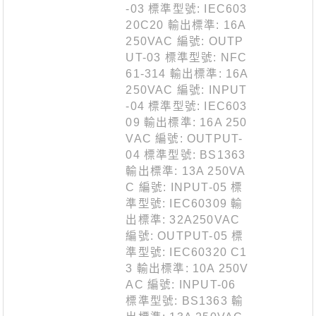
-03 標準型號: IEC603
20C20 輸出標準: 16A
250VAC 編號: OUTP
UT-03 標準型號: NFC
61-314 輸出標準: 16A
250VAC 編號: INPUT
-04 標準型號: IEC603
09 輸出標準: 16A 250
VAC 編號: OUTPUT-
04 標準型號: BS1363
輸出標準: 13A 250VA
C 編號: INPUT-05 標
準型號: IEC60309 輸
出標準: 32A250VAC
編號: OUTPUT-05 標
準型號: IEC60320 C1
3 輸出標準: 10A 250V
AC 編號: INPUT-06
標準型號: BS1363 輸