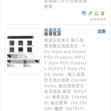
能開關 CB:小型無熔絲
開關
機櫃電源
洽詢
機櫃電源
電源分配單元 輸入插
頭及輸出插座型式 - P
DU Input and Output
PDU Products INPU
T Style PDU Product
s OUTPUT Style (PL
UG Style) _輸入插頭
型式為公插頭 (Socket
Style)_輸出插座型式
為母插座 編號: INPUT
-01 標準型號: DIN494
41 輸出標準: 16A 250
VAC 編號: OUTPUT-