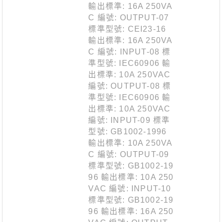
輸出標準: 16A 250VA
C 編號: OUTPUT-07
標準型號: CEI23-16
輸出標準: 16A 250VA
C 編號: INPUT-08 標
準型號: IEC60906 輸
出標準: 10A 250VAC
編號: OUTPUT-08 標
準型號: IEC60906 輸
出標準: 10A 250VAC
編號: INPUT-09 標準
型號: GB1002-1996
輸出標準: 10A 250VA
C 編號: OUTPUT-09
標準型號: GB1002-19
96 輸出標準: 10A 250
VAC 編號: INPUT-10
標準型號: GB1002-19
96 輸出標準: 16A 250