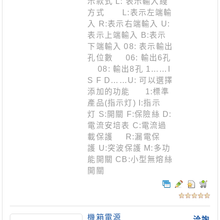
示款式 L: 表示輸入綫
方式 L:表示左端輸
入 R:表示右端輸入 U:
表示上端輸入 B:表示
下端輸入 08: 表示輸出
孔位數 06: 輸出6孔
08: 輸出8孔 1……I
S F D……U: 可以選擇
添加的功能 1:標準
產品(指示灯) I:指示
灯 S:開關 F:保險絲 D:
電流安培表 C:電流過
載保護 R:漏電保
護 U:突波保護 M:多功
能開關 CB:小型無熔絲
開關
機箱電源
洽詢