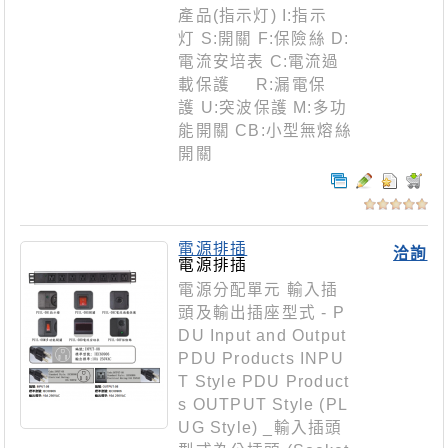
產品(指示灯) I:指示
灯 S:開關 F:保險絲 D:
電流安培表 C:電流過
載保護 R:漏電保
護 U:突波保護 M:多功
能開關 CB:小型無熔絲
開關
電源排插
洽詢
電源排插
電源分配單元 輸入插
頭及輸出插座型式 - P
DU Input and Output
PDU Products INPU
T Style PDU Product
s OUTPUT Style (PL
UG Style) _輸入插頭