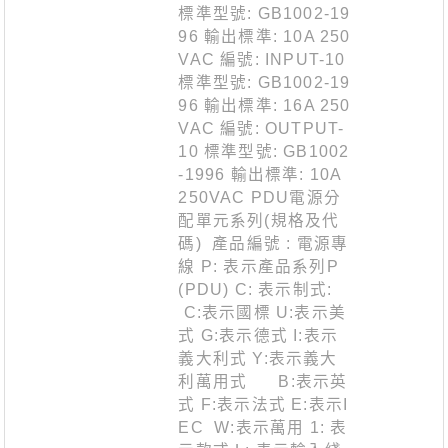
標準型號: GB1002-19
96 輸出標準: 10A 250
VAC 編號: INPUT-10
標準型號: GB1002-19
96 輸出標準: 16A 250
VAC 編號: OUTPUT-
10 標準型號: GB1002
-1996 輸出標準: 10A
250VAC PDU電源分
配單元系列(規格及代
碼) 產品編號 : 電源專
線 P: 表示產品系列P
(PDU) C: 表示制式:
C:表示國標 U:表示美
式 G:表示德式 I:表示
義大利式 Y:表示義大
利萬用式 B:表示英
式 F:表示法式 E:表示I
EC W:表示萬用 1: 表