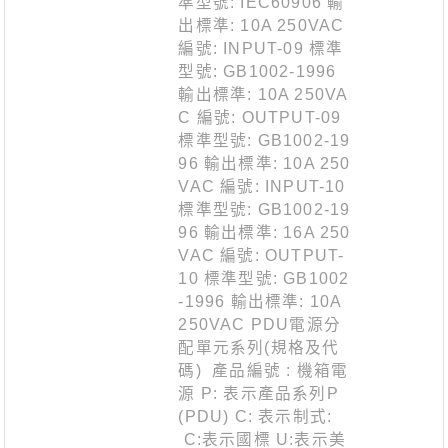
準型號: IEC60906 輸
出標準: 10A 250VAC
編號: INPUT-09 標準
型號: GB1002-1996
輸出標準: 10A 250VA
C 編號: OUTPUT-09
標準型號: GB1002-19
96 輸出標準: 10A 250
VAC 編號: INPUT-10
標準型號: GB1002-19
96 輸出標準: 16A 250
VAC 編號: OUTPUT-
10 標準型號: GB1002
-1996 輸出標準: 10A
250VAC PDU電源分
配單元系列(規格及代
碼) 產品編號 : 機箱電
源 P: 表示產品系列P
(PDU) C: 表示制式:
C:表示國標 U:表示美