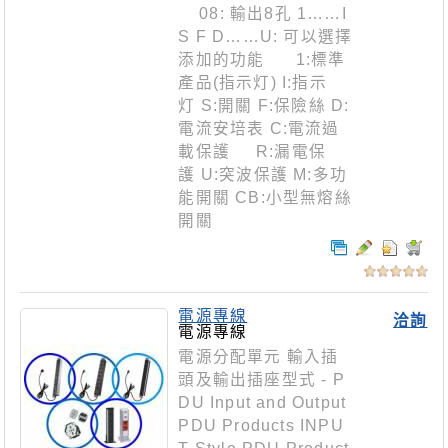
08: 輸出8孔 1……I
S F D……U: 可以選擇
添加的功能 1:標準
產品(指示灯) I:指示
灯 S:開關 F:保險絲 D:
電流安培表 C:電流過
載保護 R:漏電保
護 U:突波保護 M:多功
能開關 CB:小型無熔絲
開關
電源專線
洽詢
電源專線
電源分配單元 輸入插
頭及輸出插座型式 - P
DU Input and Output
PDU Products INPU