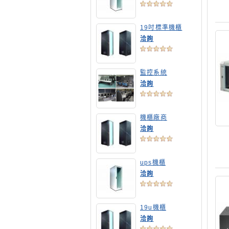
19吋標準機櫃
洽詢
監控系統
洽詢
機櫃廠商
洽詢
ups機櫃
洽詢
19u機櫃
洽詢