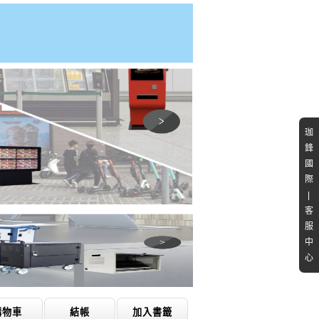
珈
鋒
國
際
|
客
服
中
心
購物車
結帳
加入書籤