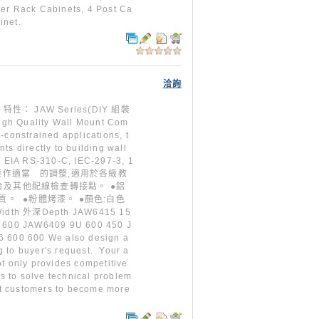
ver Rack Cabinets, 4 Post Ca
inet.
洽詢
特性： JAW Series(DIY 組裝
igh Quality Wall Mount Com
-constrained applications, t
s directly to building wall
IA RS-310-C, IEC-297-3, 1
環境作適當 的調整,適用於各級教
台及其他配線檢查轉接點。 ●鋁
質。 ●粉體烤漆。 ●顏色:白色
dth 外深Depth JAW6415 15
 600 JAW6409 9U 600 450 J
600 600 We also design a
 to buyer's request. Your a
t only provides competitive
rs to solve technical problem
ist customers to become more