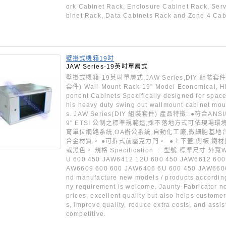
ork Cabinet Rack, Enclosure Cabinet Rack, Ser
binet Rack, Data Cabinets Rack and Zone 4 Cab
壁掛式機箱19吋
JAW Series-19英吋單層式
壁掛式機箱-19英吋單層式,JAW Series,DIY 組裝套件 
套件) Wall-Mount Rack 19" Model Economical, H
ponent Cabinets Specifically designed for space
his heavy duty swing out wallmount cabinet mount
s. JAW Series(DIY 組裝套件) 產品特徵: ●符合ANSI/ E
9" ETSI 公制之標準規範造,採不落地方式可依現場
育單位網路系統,OA辦公系統,自動化工廠,微細胞基地
合金材質。 ●可拆式前壓克力門。 ●上下蓋.側板:鐵材
或黑色。 規格 Specification : 型號 標準尺寸 外寬Wi
U 600 450 JAW6412 12U 600 450 JAW6612 600
AW6609 600 600 JAW6406 6U 600 450 JAW6606 
nd manufacture new models / products according
ny requirement is welcome. Jaunty-Fabricator no
prices, excellent quality but also helps custome
s, improve quality, reduce extra costs, and ass
competitive.