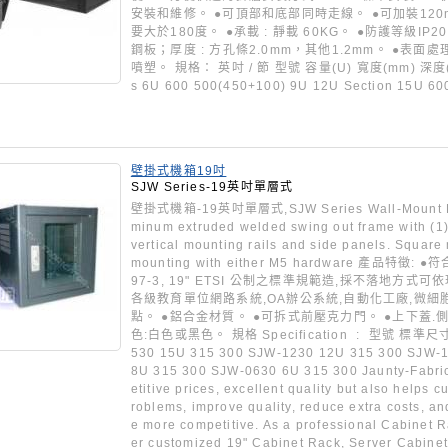
安裝和維修。 ●可頂部和底部同時走線。 ●可加裝120
要大於180度。 ●承載 : 靜載 60KG。 ●防護等級IP2
鋼板；厚度 : 方孔條2.0mm，其他1.2mm。 ●表面
噴塑。 規格： 英吋 / 節 型號 容量(U) 寬度(mm) 深度(mm)
s 6U 600 500(450+100) 9U 12U Section 15U 60
壁掛式機箱19吋
SJW Series-19英吋單層式
壁掛式機箱-19英吋單層式,SJW Series Wall-Mount Rac
minum extruded welded swing out frame with (1)
vertical mounting rails and side panels. Square
mounting with either M5 hardware 產品特徵: ●符合
97-3, 19" ETSI 公制之標準規範造,採不落地方
各級教育單位網路系統,OA辦公系統,自動化工廠,微
點。 ●鋁合金材質。 ●可拆式前壓克力門。 ●上下蓋.側
色:白色或黑色。 規格 Specification : 型號 標準尺寸
530 15U 315 300 SJW-1230 12U 315 300 SJW-
8U 315 300 SJW-0630 6U 315 300 Jaunty-Fabric
etitive prices, excellent quality but also helps 
roblems, improve quality, reduce extra costs, a
e more competitive. As a professional Cabinet R
er customized 19" Cabinet Rack, Server Cabine