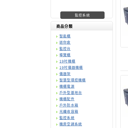
機櫃廠商
商品分類
智能櫃
迷你倉
監控台
導覽櫃
19吋機櫃
19吋儀器機櫃
儀器架
智慧型環控機櫃
機櫃電源
戶外型基地台
機櫃配件
戶外防水箱
光纖收容箱
監控系統
機房空調系統