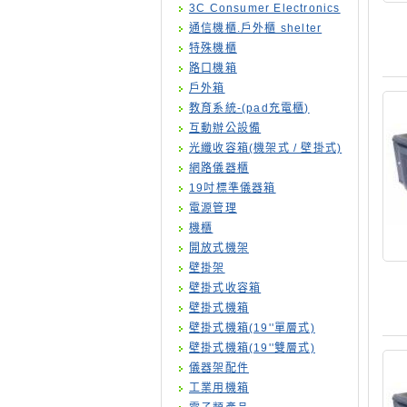
3C Consumer Electronics
通信機櫃.戶外櫃 shelter
特殊機櫃
路口機箱
戶外箱
教育系統-(pad充電櫃)
互動辦公設備
光纖收容箱(機架式 / 壁掛式)
網路儀器櫃
19吋標準儀器箱
電源管理
機櫃
開放式機架
壁掛架
壁掛式收容箱
壁掛式機箱
壁掛式機箱(19''單層式)
壁掛式機箱(19''雙層式)
儀器架配件
工業用機箱