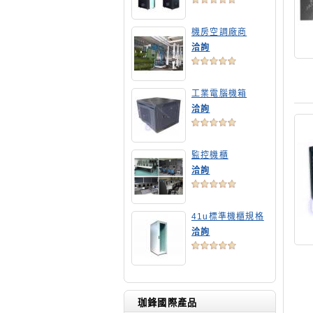
機房空調廠商
洽詢
工業電腦機箱
洽詢
監控機櫃
洽詢
41u標準機櫃規格
洽詢
珈鋒國際產品