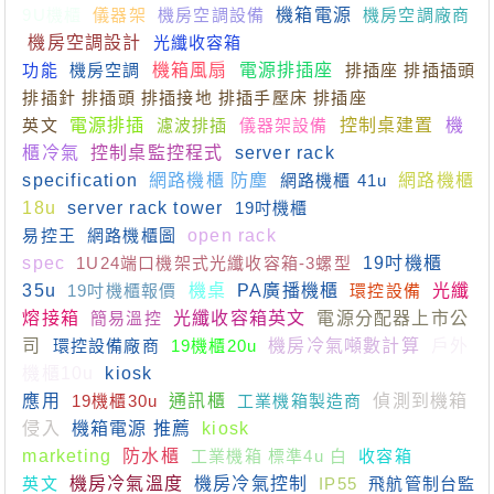
9U機櫃
儀器架
機房空調設備
機箱電源
機房空調廠商
機房空調設計
光纖收容箱
功能
機房空調
機箱風扇
電源排插座
排插座 排插插頭
排插針 排插頭 排插接地 排插手壓床 排插座
英文
電源排插
濾波排插
儀器架設備
控制桌建置
機
櫃冷氣
控制桌監控程式
server rack
specification
網路機櫃 防塵
網路機櫃 41u
網路機櫃
18u
server rack tower
19吋機櫃
易控王
網路機櫃圖
open rack
spec
1U24端口機架式光纖收容箱-3螺型
19吋機櫃
35u
19吋機櫃報價
機桌
PA廣播機櫃
環控設備
光纖
熔接箱
簡易溫控
光纖收容箱英文
電源分配器上市公
司
環控設備廠商
19機櫃20u
機房冷氣噸數計算
戶外
機櫃10u
kiosk
應用
19機櫃30u
通訊櫃
工業機箱製造商
偵測到機箱
侵入
機箱電源 推薦
kiosk
marketing
防水櫃
工業機箱 標準4u 白
收容箱
英文
機房冷氣溫度
機房冷氣控制
IP55
飛航管制台監