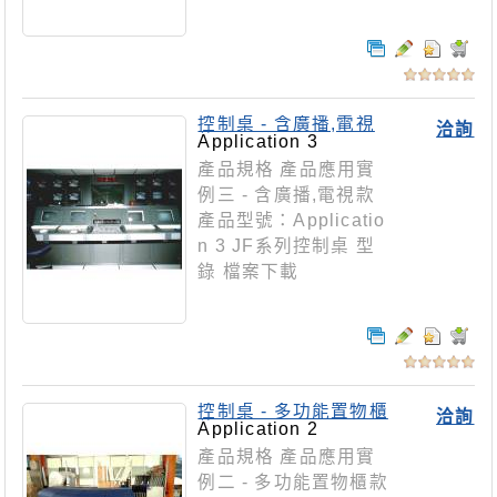
控制桌 - 含廣播,電視
洽詢
款
Application 3
產品規格 產品應用實
例三 - 含廣播,電視款
產品型號：Applicatio
n 3 JF系列控制桌 型
錄 檔案下載
控制桌 - 多功能置物櫃
洽詢
款
Application 2
產品規格 產品應用實
例二 - 多功能置物櫃款