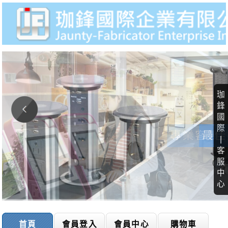
珈
鋒
國
際
|
客
服
中
心
首頁
會員登入
會員中心
購物車