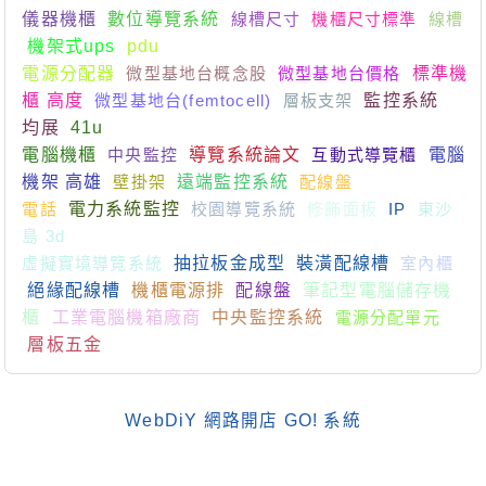
儀器機櫃
數位導覽系統
線槽尺寸
機櫃尺寸標準
線槽
機架式ups
pdu
電源分配器
微型基地台概念股
微型基地台價格
標準機
櫃 高度
微型基地台(femtocell)
層板支架
監控系統
均展
41u
電腦機櫃
中央監控
導覽系統論文
互動式導覽櫃
電腦
機架 高雄
壁掛架
遠端監控系統
配線盤
電話
電力系統監控
校園導覽系統
修飾面板
IP
東沙
島 3d
虛擬實境導覽系統
抽拉板金成型
裝潢配線槽
室內櫃
絕緣配線槽
機櫃電源排
配線盤
筆記型電腦儲存機
櫃
工業電腦機箱廠商
中央監控系統
電源分配單元
層板五金
WebDiY 網路開店 GO! 系統