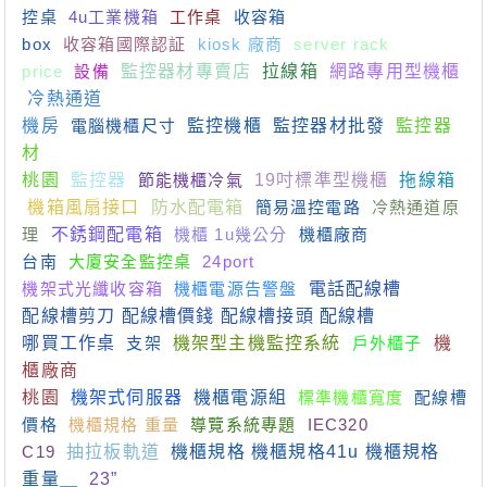
控桌
4u工業機箱
工作桌
收容箱
box
收容箱國際認証
kiosk 廠商
server rack
price
設備
監控器材專賣店
拉線箱
網路專用型機櫃
冷熱通道
機房
電腦機櫃尺寸
監控機櫃
監控器材批發
監控器
材
桃園
監控器
節能機櫃冷氣
19吋標準型機櫃
拖線箱
機箱風扇接口
防水配電箱
簡易溫控電路
冷熱通道原
理
不銹鋼配電箱
機櫃 1u幾公分
機櫃廠商
台南
大廈安全監控桌
24port
機架式光纖收容箱
機櫃電源告警盤
電話配線槽
配線槽剪刀 配線槽價錢 配線槽接頭 配線槽
哪買工作桌
支架
機架型主機監控系統
戶外櫃子
機
櫃廠商
桃園
機架式伺服器
機櫃電源組
標準機櫃寬度
配線槽
價格
機櫃規格 重量
導覽系統專題
IEC320
C19
抽拉板軌道
機櫃規格 機櫃規格41u 機櫃規格
重量＿
23”