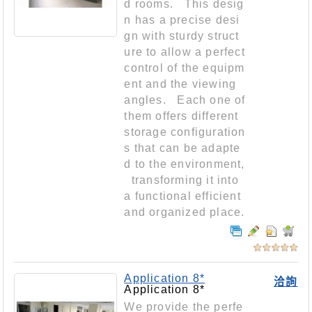
d rooms. This desig
n has a precise desi
gn with sturdy struct
ure to allow a perfect
control of the equipm
ent and the viewing
angles. Each one of
them offers different
storage configuration
s that can be adapte
d to the environment,
transforming it into
a functional efficient
and organized place.
Application 8*
洽詢
Application 8*
We provide the perfe