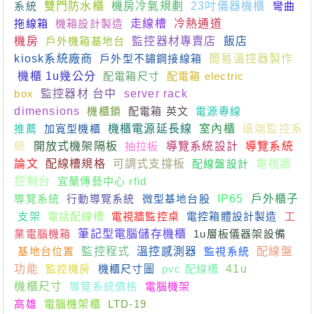
系統
雙門防水櫃
機房冷氣規劃
23吋儀器機櫃
彎曲
拖線箱
機箱設計製造
走線槽
冷熱通道
機房
戶外機箱基地台
監控器材專賣店
飯店
kiosk系統廠商
戶外型不鏽鋼接線箱
簡易溫控器製作
機櫃 1u幾公分
配電箱尺寸
配電箱 electric
box
監控器材 台中
server rack
dimensions
機櫃鎖
配電箱 英文
電源專線
推薦
加寬型機櫃
機櫃電源延長線
室內櫃
遠端監控系
統
開放式機架隔板
抽拉板
導覽系統設計
導覽系統
論文
配線槽規格
可調式支撐板
配線盤設計
電視牆
控制台
宜蘭傳藝中心 rfid
導覽系統
行動導覽系統
微型基地台股
IP65
戶外櫃子
支架
電話配線槽
電視牆監控桌
電控箱體設計製造
工
業電腦機箱
筆記型電腦儲存機櫃
1u層板儀器架設備
基地台位置
監控程式
溫控感測器
監視系統
配線盤
功能
監控機房
機櫃尺寸圖
pvc 配線槽
41u
機櫃尺寸
導覽系統價格
電腦機架
高雄
電腦機架櫃
LTD-19