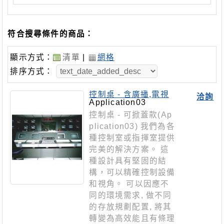
符合搜尋條件的商品：
顯示方式：
清單
|
網格
排序方式：
控制桌 - 含廣播,電視
洽詢
款(Application03)
Application03
控制桌 - 可掀蓋款(Ap
plication03) 我們為各
種控制室或指揮室提供
完美的解決方案。 這
種設計具有堅固的結
構，可以精確控制設備
和視角。 可以因應不
同的環境需求, 做不同
的存放規劃配置, 將其
轉變為高效能且有條理