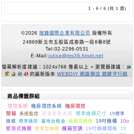
1 - 6 / 6 (共 1 頁)
©2026
珈鋒國際企業有限公司
版權所有
24869新北市五股區成泰路一段8巷8號
Tel:02-2296-0531
E-Mail:
julise@ms36.hinet.net
螢幕解析度建議：1024x768 像素以上 + 瀏覽器建議：
的最新版本
WEBDIY 網路開店 關鍵字行銷
商品標籤群組
環控系統
機房環控系統
機房環控
簡報
系統監控
語音查詢系統
標準機櫃尺寸
19標準
機櫃
標準機架
基地台租金
機櫃空調機
19吋機櫃
10u
壁掛式機櫃
標準型機櫃
機箱空調
19吋機櫃價格
19