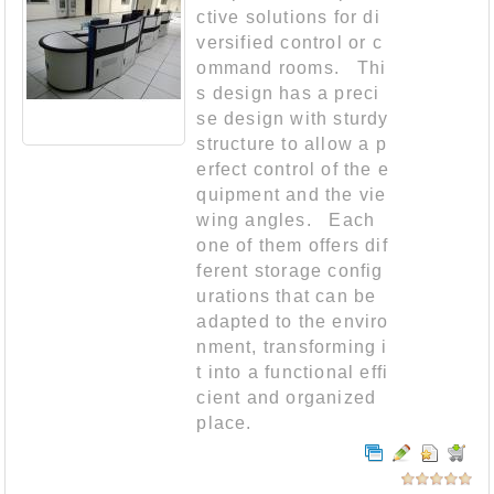
ctive solutions for di
versified control or c
ommand rooms. Thi
s design has a preci
se design with sturdy
structure to allow a p
erfect control of the e
quipment and the vie
wing angles. Each
one of them offers dif
ferent storage config
urations that can be
adapted to the enviro
nment, transforming i
t into a functional effi
cient and organized
place.