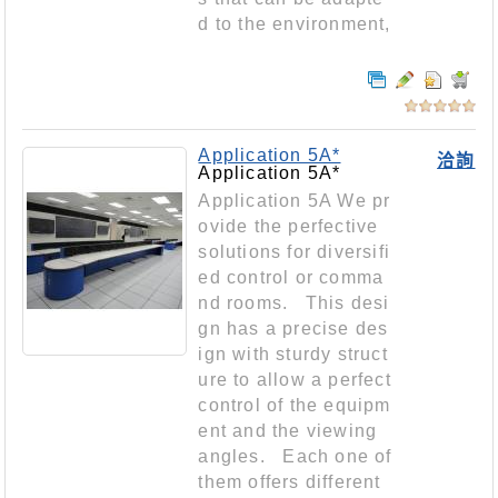
d to the environment,
Application 5A*
洽詢
Application 5A*
Application 5A We pr
ovide the perfective
solutions for diversifi
ed control or comma
nd rooms. This desi
gn has a precise des
ign with sturdy struct
ure to allow a perfect
control of the equipm
ent and the viewing
angles. Each one of
them offers different