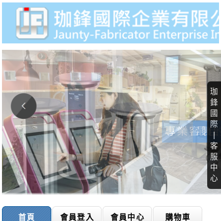
珈
鋒
國
際
|
客
服
中
心
首頁
會員登入
會員中心
購物車