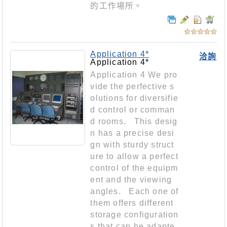
的工作場所。
Application 4*
洽詢
Application 4*
Application 4 We pro
vide the perfective s
olutions for diversifie
d control or comman
d rooms. This desig
n has a precise desi
gn with sturdy struct
ure to allow a perfect
control of the equipm
ent and the viewing
angles. Each one of
them offers different
storage configuration
s that can be adapte