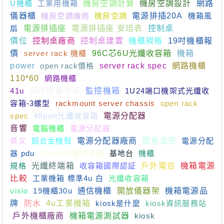
U機櫃
工業用機箱
機房空調計算
機房空調設計
網路
儀器櫃
機房空調廠商
機房空調
電源排插20A
機箱風
扇
電源排插座
電源排插座 安培表
控制桌
價位
控制桌廠商
控制桌建置
機櫃規格
19吋機櫃報
價
server rack 機櫃
96C芯6U光纖收容箱
機箱
power
open rack價格
server rack spec
網路機櫃
110*60
網路機櫃
41u
網路機櫃規格
監控機箱
1U24端口機架式光纖收
容箱-3螺型
rackmount server chassis
open rack
spec
48port光纖收容箱
電源分配器
音響
電腦機櫃
電源分配器
英文
鋁合金機殼
電源分配器廠商
簡易溫控
電源分配
器 pdu
12port光纖收容箱
基地台
機櫃
規格
光纖終端箱
收容箱國際認証
戶外電信
機箱電源
比較
工業機箱 標準4u 白
光纖收容箱
visio
19機櫃30u
通信機櫃
開放儀器架
機箱電源品
牌
防水
4u工業機箱
kiosk是什麼
kiosk資訊服務站
戶外機櫃廠商
機箱電源測試器
kiosk