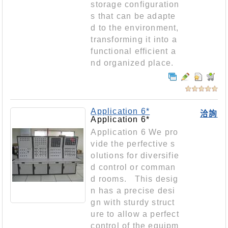
storage configuration
s that can be adapte
d to the environment,
transforming it into a
functional efficient a
nd organized place.
Application 6*
洽詢
Application 6*
Application 6 We pro
vide the perfective s
olutions for diversifie
d control or comman
d rooms. This desig
n has a precise desi
gn with sturdy struct
ure to allow a perfect
control of the equipm