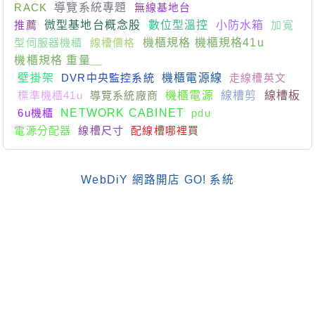
RACK
導覽系統專題
無線基地台
推薦
微型基地台概念股
數位型溫控
小防水箱
加寬
型伺服器機櫃
線槽價格
機櫃規格 機櫃規格41u
機櫃規格 重量＿
壁掛架
DVR中央監控系統
機櫃電源線
走線槽英文
標準機櫃41u
導覽系統廠商
機櫃電源
線槽剪
線槽板
6u機櫃
NETWORK CABINET
pdu
電源分配器
線槽尺寸
配線槽哪裡買
WebDiY 網路開店 GO! 系統