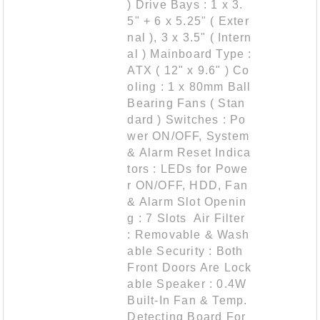
) Drive Bays : 1 x 3.
5" + 6 x 5.25" ( Exter
nal ), 3 x 3.5" ( Intern
al ) Mainboard Type :
ATX ( 12" x 9.6" ) Co
oling : 1 x 80mm Ball
Bearing Fans ( Stan
dard ) Switches : Po
wer ON/OFF, System
& Alarm Reset Indica
tors : LEDs for Powe
r ON/OFF, HDD, Fan
& Alarm Slot Openin
g : 7 Slots Air Filter
: Removable & Wash
able Security : Both
Front Doors Are Lock
able Speaker : 0.4W
Built-In Fan & Temp.
Detecting Board For