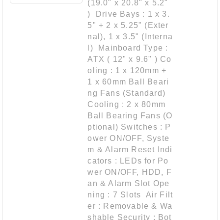
(19.0" x 20.8" x 5.2"
) Drive Bays : 1 x 3.
5" + 2 x 5.25" (Exter
nal), 1 x 3.5" (Interna
l) Mainboard Type :
ATX ( 12" x 9.6" ) Co
oling : 1 x 120mm +
1 x 60mm Ball Beari
ng Fans (Standard)
Cooling : 2 x 80mm
Ball Bearing Fans (O
ptional) Switches : P
ower ON/OFF, Syste
m & Alarm Reset Indi
cators : LEDs for Po
wer ON/OFF, HDD, F
an & Alarm Slot Ope
ning : 7 Slots Air Filt
er : Removable & Wa
shable Security : Bot