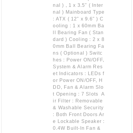
nal ) , 1 x 3.5" ( Inter
nal ) Mainboard Type
: ATX ( 12" x 9.6" ) C
ooling : 1 x 60mm Ba
ll Bearing Fan ( Stan
dard ) Cooling : 2 x 8
0mm Ball Bearing Fa
ns ( Optional ) Switc
hes : Power ON/OFF,
System & Alarm Res
et Indicators : LEDs f
or Power ON/OFF, H
DD, Fan & Alarm Slo
t Opening : 7 Slots A
ir Filter : Removable
& Washable Security
: Both Front Doors Ar
e Lockable Speaker :
0.4W Built-In Fan &