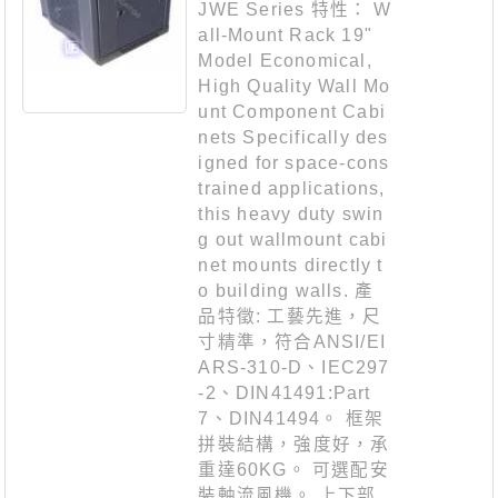
JWE Series 特性： W
all-Mount Rack 19"
Model Economical,
High Quality Wall Mo
unt Component Cabi
nets Specifically des
igned for space-cons
trained applications,
this heavy duty swin
g out wallmount cabi
net mounts directly t
o building walls. 產
品特徵: 工藝先進，尺
寸精準，符合ANSI/EI
ARS-310-D、IEC297
-2、DIN41491:Part
7、DIN41494。 框架
拼裝結構，強度好，承
重達60KG。 可選配安
裝軸流風機。 上下部