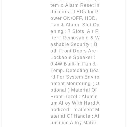
tem & Alarm Reset In
dicators : LEDs for P
ower ON/OFF, HDD,
Fan & Alarm Slot Op
ening : 7 Slots Air Fi
lter : Removable & W
ashable Security : B
oth Front Doors Are
Lockable Speaker :
0.4W Built-In Fan &
Temp. Detecting Boa
rd For System Enviro
nment Monitoring ( O
ptional ) Material Of
Front Bezel : Alumin
um Alloy With Hard A
nodized Treatment M
aterial Of Handle : Al
uminum Alloy Materi