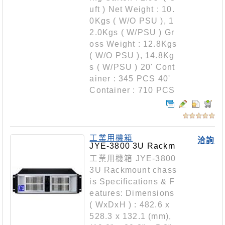
uft ) Net Weight : 10.
0Kgs ( W/O PSU ), 1
2.0Kgs ( W/PSU ) Gr
oss Weight : 12.8Kgs
( W/O PSU ), 14.8Kg
s ( W/PSU ) 20' Cont
ainer : 345 PCS 40'
Container : 710 PCS
工業用機箱
洽詢
JYE-3800 3U Rackm
ount chassis
工業用機箱 JYE-3800
3U Rackmount chass
is Specifications & F
eatures: Dimensions
( WxDxH ) : 482.6 x
528.3 x 132.1 (mm),