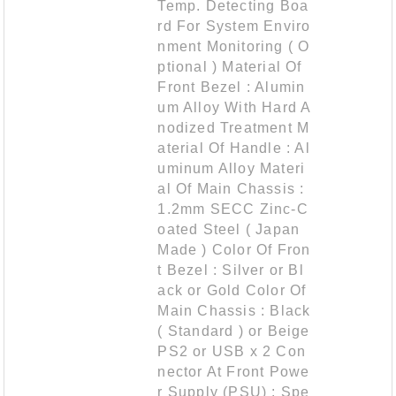
Temp. Detecting Boa
rd For System Enviro
nment Monitoring ( O
ptional ) Material Of
Front Bezel : Alumin
um Alloy With Hard A
nodized Treatment M
aterial Of Handle : Al
uminum Alloy Materi
al Of Main Chassis :
1.2mm SECC Zinc-C
oated Steel ( Japan
Made ) Color Of Fron
t Bezel : Silver or Bl
ack or Gold Color Of
Main Chassis : Black
( Standard ) or Beige
PS2 or USB x 2 Con
nector At Front Powe
r Supply (PSU) : Spe