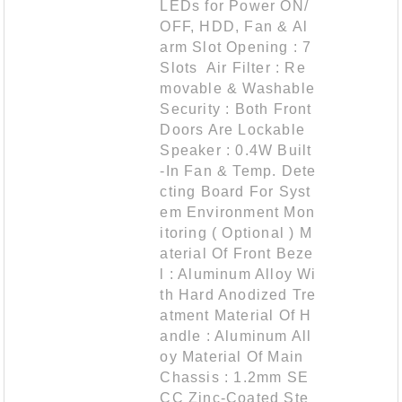
LEDs for Power ON/
OFF, HDD, Fan & Al
arm Slot Opening : 7
Slots Air Filter : Re
movable & Washable
Security : Both Front
Doors Are Lockable
Speaker : 0.4W Built
-In Fan & Temp. Dete
cting Board For Syst
em Environment Mon
itoring ( Optional ) M
aterial Of Front Beze
l : Aluminum Alloy Wi
th Hard Anodized Tre
atment Material Of H
andle : Aluminum All
oy Material Of Main
Chassis : 1.2mm SE
CC Zinc-Coated Ste