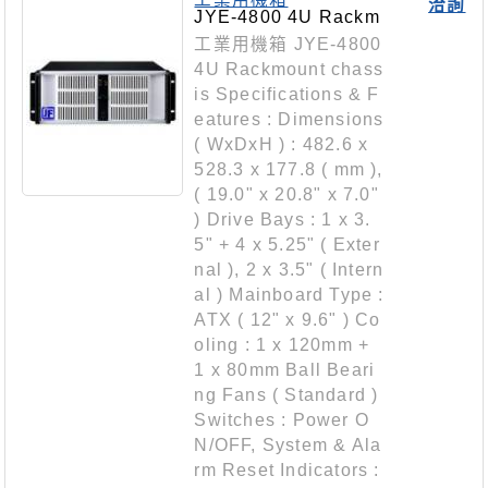
洽詢
JYE-4800 4U Rackm
ount chassis
工業用機箱 JYE-4800
4U Rackmount chass
is Specifications & F
eatures : Dimensions
( WxDxH ) : 482.6 x
528.3 x 177.8 ( mm ),
( 19.0" x 20.8" x 7.0"
) Drive Bays : 1 x 3.
5" + 4 x 5.25" ( Exter
nal ), 2 x 3.5" ( Intern
al ) Mainboard Type :
ATX ( 12" x 9.6" ) Co
oling : 1 x 120mm +
1 x 80mm Ball Beari
ng Fans ( Standard )
Switches : Power O
N/OFF, System & Ala
rm Reset Indicators :