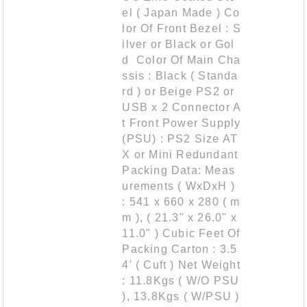
el ( Japan Made ) Co
lor Of Front Bezel : S
ilver or Black or Gol
d Color Of Main Cha
ssis : Black ( Standa
rd ) or Beige PS2 or
USB x 2 Connector A
t Front Power Supply
(PSU) : PS2 Size AT
X or Mini Redundant
Packing Data: Meas
urements ( WxDxH )
: 541 x 660 x 280 ( m
m ), ( 21.3" x 26.0" x
11.0" ) Cubic Feet Of
Packing Carton : 3.5
4' ( Cuft ) Net Weight
: 11.8Kgs ( W/O PSU
), 13.8Kgs ( W/PSU )