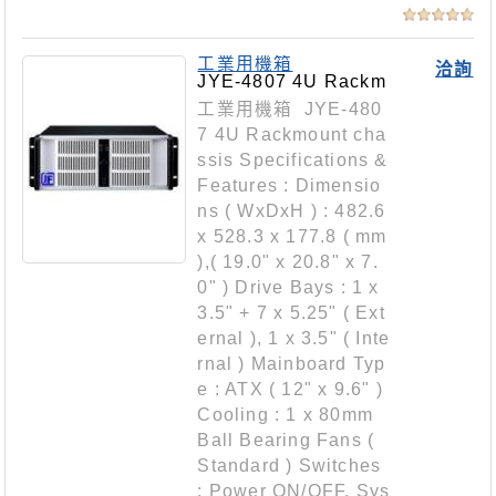
工業用機箱
洽詢
JYE-4807 4U Rackm
ount chassis
工業用機箱 JYE-480
7 4U Rackmount cha
ssis Specifications &
Features : Dimensio
ns ( WxDxH ) : 482.6
x 528.3 x 177.8 ( mm
),( 19.0" x 20.8" x 7.
0" ) Drive Bays : 1 x
3.5" + 7 x 5.25" ( Ext
ernal ), 1 x 3.5" ( Inte
rnal ) Mainboard Typ
e : ATX ( 12" x 9.6" )
Cooling : 1 x 80mm
Ball Bearing Fans (
Standard ) Switches
: Power ON/OFF, Sys