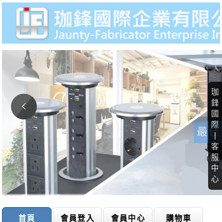
珈
鋒
國
際
|
客
服
中
心
首頁
會員登入
會員中心
購物車