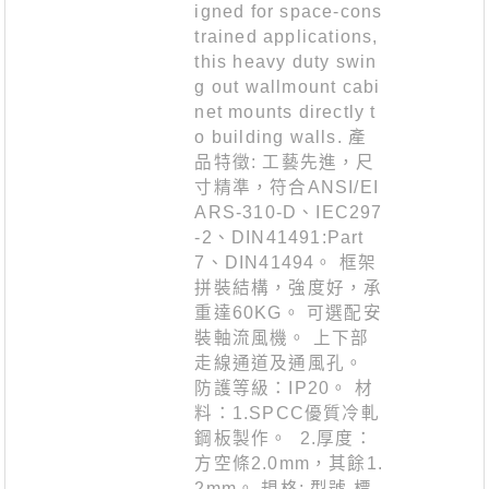
igned for space-cons
trained applications,
this heavy duty swin
g out wallmount cabi
net mounts directly t
o building walls. 產
品特徵: 工藝先進，尺
寸精準，符合ANSI/EI
ARS-310-D、IEC297
-2、DIN41491:Part
7、DIN41494。 框架
拼裝結構，強度好，承
重達60KG。 可選配安
裝軸流風機。 上下部
走線通道及通風孔。
防護等級：IP20。 材
料：1.SPCC優質冷軋
鋼板製作。 2.厚度：
方空條2.0mm，其餘1.
2mm。 規格: 型號 標