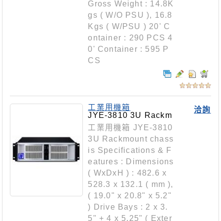
Gross Weight : 14.8K
gs ( W/O PSU ), 16.8
Kgs ( W/PSU ) 20' C
ontainer : 290 PCS 4
0' Container : 595 P
CS
工業用機箱
洽詢
JYE-3810 3U Rackm
ount chassis
工業用機箱 JYE-3810
3U Rackmount chass
is Specifications & F
eatures : Dimensions
( WxDxH ) : 482.6 x
528.3 x 132.1 ( mm ),
( 19.0" x 20.8" x 5.2"
) Drive Bays : 2 x 3.
5" + 4 x 5.25" ( Exter