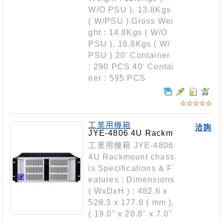
W/O PSU ), 13.8Kgs
( W/PSU ) Gross Wei
ght : 14.8Kgs ( W/O
PSU ), 16.8Kgs ( W/
PSU ) 20' Container
: 290 PCS 40' Contai
ner : 595 PCS
工業用機箱
洽詢
JYE-4806 4U Rackm
ount chassis
工業用機箱 JYE-4806
4U Rackmount chass
is Specifications & F
eatures : Dimensions
( WxDxH ) : 482.6 x
528.3 x 177.8 ( mm ),
( 19.0" x 20.8" x 7.0"