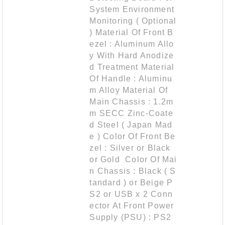
System Environment
Monitoring ( Optional
) Material Of Front B
ezel : Aluminum Allo
y With Hard Anodize
d Treatment Material
Of Handle : Aluminu
m Alloy Material Of
Main Chassis : 1.2m
m SECC Zinc-Coate
d Steel ( Japan Mad
e ) Color Of Front Be
zel : Silver or Black
or Gold Color Of Mai
n Chassis : Black ( S
tandard ) or Beige P
S2 or USB x 2 Conn
ector At Front Power
Supply (PSU) : PS2