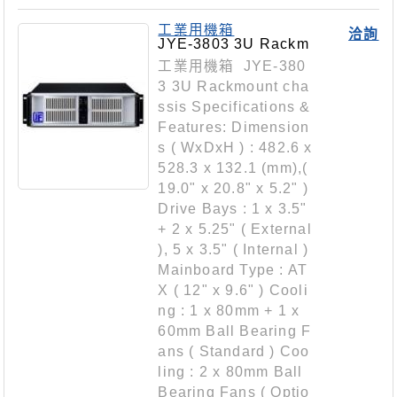
工業用機箱
洽詢
JYE-3803 3U Rackm
ount chassis
工業用機箱 JYE-380
3 3U Rackmount cha
ssis Specifications &
Features: Dimension
s ( WxDxH ) : 482.6 x
528.3 x 132.1 (mm),(
19.0" x 20.8" x 5.2" )
Drive Bays : 1 x 3.5"
+ 2 x 5.25" ( External
), 5 x 3.5" ( Internal )
Mainboard Type : AT
X ( 12" x 9.6" ) Cooli
ng : 1 x 80mm + 1 x
60mm Ball Bearing F
ans ( Standard ) Coo
ling : 2 x 80mm Ball
Bearing Fans ( Optio