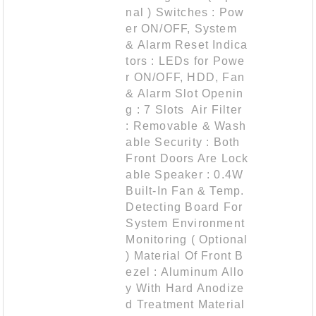
nal ) Switches : Pow
er ON/OFF, System
& Alarm Reset Indica
tors : LEDs for Powe
r ON/OFF, HDD, Fan
& Alarm Slot Openin
g : 7 Slots Air Filter
: Removable & Wash
able Security : Both
Front Doors Are Lock
able Speaker : 0.4W
Built-In Fan & Temp.
Detecting Board For
System Environment
Monitoring ( Optional
) Material Of Front B
ezel : Aluminum Allo
y With Hard Anodize
d Treatment Material