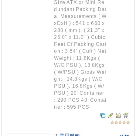
Size ATX or Mini Re
dundant Packing Dat
a: Measurements ( W
xDxH ) : 541 x 660 x
280 ( mm ), ( 21.3" x
26.0" x 11.0" ) Cubic
Feet Of Packing Cart
on : 3.54' ( Cuft ) Net
Weight : 11.8Kgs (
W/O PSU ), 13.8Kgs
( W/PSU ) Gross Wei
ght : 14.8Kgs ( W/O
PSU ), 16.8Kgs ( W/
PSU ) 20' Container
: 290 PCS 40' Contai
ner : 595 PCS
工業用機箱