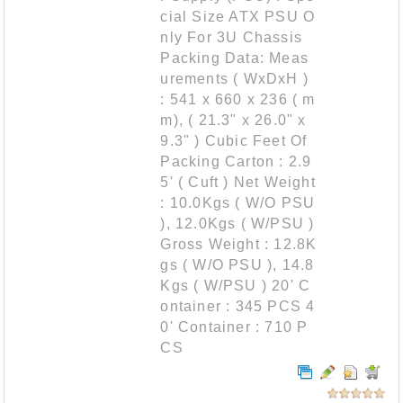
cial Size ATX PSU O
nly For 3U Chassis
Packing Data: Meas
urements ( WxDxH )
: 541 x 660 x 236 ( m
m), ( 21.3" x 26.0" x
9.3" ) Cubic Feet Of
Packing Carton : 2.9
5' ( Cuft ) Net Weight
: 10.0Kgs ( W/O PSU
), 12.0Kgs ( W/PSU )
Gross Weight : 12.8K
gs ( W/O PSU ), 14.8
Kgs ( W/PSU ) 20' C
ontainer : 345 PCS 4
0' Container : 710 P
CS