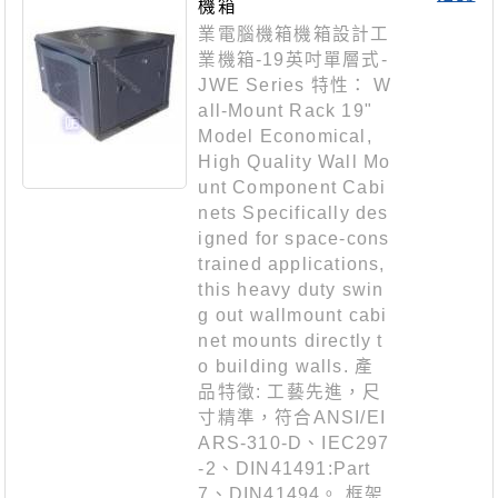
機箱
業電腦機箱機箱設計工
業機箱-19英吋單層式-
JWE Series 特性： W
all-Mount Rack 19"
Model Economical,
High Quality Wall Mo
unt Component Cabi
nets Specifically des
igned for space-cons
trained applications,
this heavy duty swin
g out wallmount cabi
net mounts directly t
o building walls. 產
品特徵: 工藝先進，尺
寸精準，符合ANSI/EI
ARS-310-D、IEC297
-2、DIN41491:Part
7、DIN41494。 框架