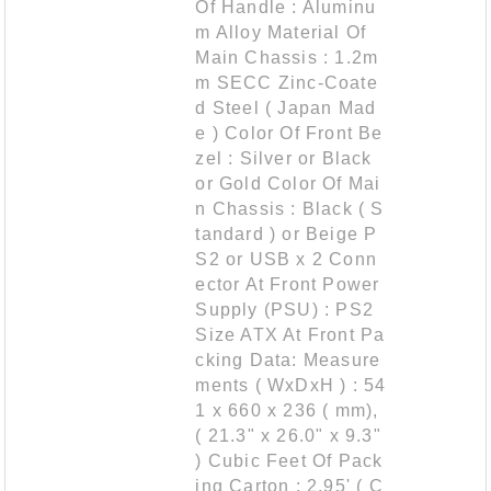
Of Handle : Aluminu
m Alloy Material Of
Main Chassis : 1.2m
m SECC Zinc-Coate
d Steel ( Japan Mad
e ) Color Of Front Be
zel : Silver or Black
or Gold Color Of Mai
n Chassis : Black ( S
tandard ) or Beige P
S2 or USB x 2 Conn
ector At Front Power
Supply (PSU) : PS2
Size ATX At Front Pa
cking Data: Measure
ments ( WxDxH ) : 54
1 x 660 x 236 ( mm),
( 21.3" x 26.0" x 9.3"
) Cubic Feet Of Pack
ing Carton : 2.95' ( C