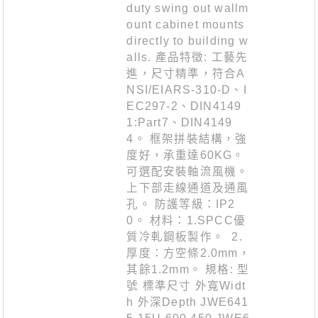
duty swing out wallm
ount cabinet mounts
directly to building w
alls. 產品特徵: 工藝先
進，尺寸精準，符合A
NSI/EIARS-310-D、I
EC297-2、DIN4149
1:Part7、DIN4149
4。 框架拼裝結構，強
度好，承重達60KG。
可選配安裝軸流風機。
上下部走線通道及通風
孔。 防護等級：IP2
0。 材料：1.SPCC優
質冷軋鋼板製作。 2.
厚度：方空條2.0mm，
其餘1.2mm。 規格: 型
號 標準尺寸 外寬Widt
h 外深Depth JWE641