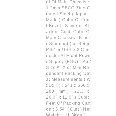
al Of Main Chassis :
1.2mm SECC Zinc-C
oated Steel ( Japan
Made ) Color Of Fron
t Bezel : Silver or Bl
ack or Gold Color Of
Main Chassis : Black
( Standard ) or Beige
PS2 or USB x 2 Con
nector At Front Powe
r Supply (PSU) : PS2
Size ATX or Mini Re
dundant Packing Dat
a: Measurements ( W
xDxH ) : 541 x 660 x
280 ( mm ), ( 21.3" x
26.0" x 11.0" ) Cubic
Feet Of Packing Cart
on : 3.54' ( Cuft ) Net
Weight : 11.8Kgs (