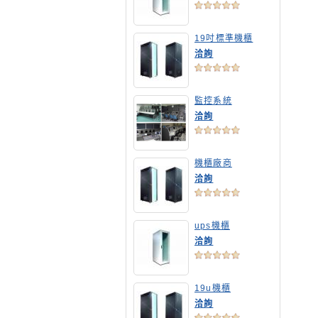
19吋標準機櫃
洽詢
監控系統
洽詢
機櫃廠商
洽詢
ups機櫃
洽詢
19u機櫃
洽詢