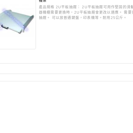
機架
產品規格 2U平板抽屜： 2U平板抽屜可用作堅固的滑
器機櫃需要更換時，2U平板抽屜會更改以適應。 需
抽屜。 可以放普通鍵盤，印表機等。耐用25公斤。