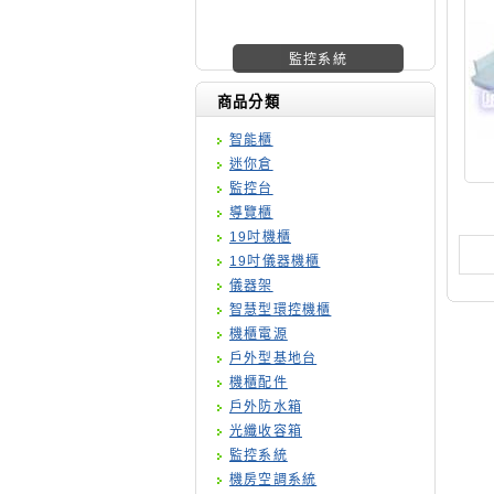
機櫃廠商
商品分類
智能櫃
迷你倉
監控台
導覽櫃
19吋機櫃
19吋儀器機櫃
儀器架
智慧型環控機櫃
機櫃電源
戶外型基地台
機櫃配件
戶外防水箱
光纖收容箱
監控系統
機房空調系統