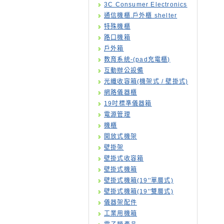
3C Consumer Electronics
通信機櫃.戶外櫃 shelter
特殊機櫃
路口機箱
戶外箱
教育系統-(pad充電櫃)
互動辦公設備
光纖收容箱(機架式 / 壁掛式)
網路儀器櫃
19吋標準儀器箱
電源管理
機櫃
開放式機架
壁掛架
壁掛式收容箱
壁掛式機箱
壁掛式機箱(19''單層式)
壁掛式機箱(19''雙層式)
儀器架配件
工業用機箱