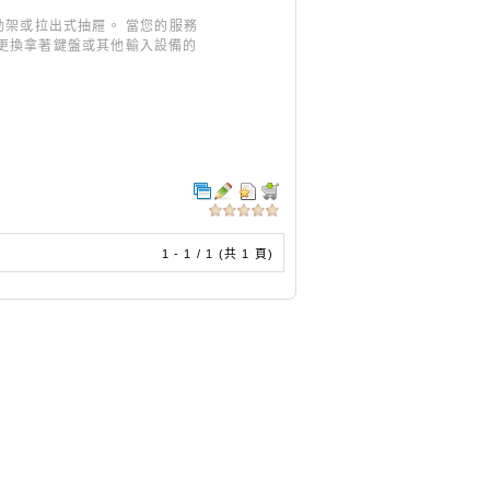
動架或拉出式抽屜。 當您的服務
要更換拿著鍵盤或其他輸入設備的
1 - 1 / 1 (共 1 頁)