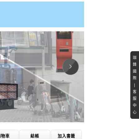
珈
鋒
國
際
|
客
服
中
心
購物車
結帳
加入書籤