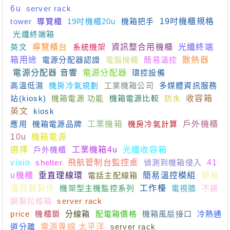
6u
server rack
tower
導覽櫃
19吋機櫃20u
機箱把手
19吋機櫃規格
光纖終端箱
英文
導覽櫃台
系統機架
資訊整合用機櫃
光纖終端
箱用途
電源分配器認證
電腦機櫃
簡易溫控
散熱器
電源分配器 音響
電源分配器
環控設備
高溫低濕
機房冷氣規劃
工業機箱公司
多媒體資訊服務
站(kiosk)
機箱電源 功能
機箱電源比較
防水
收容箱
英文
kiosk
應用
機箱電源品牌
工業機箱
機房冷氣計算
戶外機櫃
10u
機箱電源
選擇
戶外機櫃
工業機箱4u
光纖收容箱
visio
shelter
飛航管制台監控桌
偵測到機箱侵入
41
u機櫃
垂直理線環
電話主配線箱
簡易溫控模組
簡易
溫控器製作
機架型主機監控系列
工作檯
電視牆
不鏽
鋼製拉線箱
server rack
price
機櫃鎖
分線箱
配電箱價格
機箱風扇接口
冷熱通
道分離
電源專線 太平洋
server rack