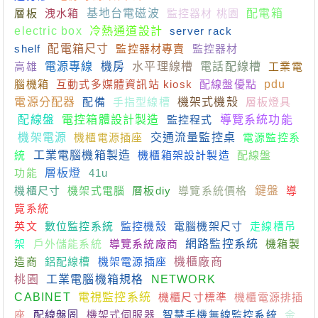
層板
洩水箱
基地台電磁波
監控器材 桃園
配電箱
electric box
冷熱通道設計
server rack
shelf
配電箱尺寸
監控器材專賣
監控器材
高雄
電源專線
機房
水平理線槽
電話配線槽
工業電
腦機箱
互動式多媒體資訊站 kiosk
配線盤優點
pdu
電源分配器
配備
手指型線槽
機架式機殼
層板燈具
配線盤
電控箱體設計製造
監控程式
導覽系統功能
機架電源
機櫃電源插座
交通流量監控桌
電源監控系
統
工業電腦機箱製造
機櫃箱架設計製造
配線盤
功能
層板燈
41u
機櫃尺寸
機架式電腦
層板diy
導覽系統價格
鍵盤
導
覽系統
英文
數位監控系統
監控機殼
電腦機架尺寸
走線槽吊
架
戶外儲能系統
導覽系統廠商
網路監控系統
機箱製
造商
鋁配線槽
機架電源插座
機櫃廠商
桃園
工業電腦機箱規格
NETWORK
CABINET
電視監控系統
機櫃尺寸標準
機櫃電源排插
座
配線盤圖
機架式伺服器
智慧手機無線監控系統
金