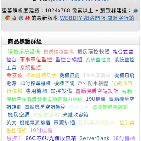
螢幕解析度建議：1024x768 像素以上 + 瀏覽器建議：
的最新版本
WEBDIY 網路開店 關鍵字行銷
商品標籤群組
環控系統設備
機房環控設備
機房環控軟體
複合式監
控台
軍事單位監控
監控台模組
系統監控員
系統監控
工具
系統監控
免安裝
標準機櫃尺寸
機櫃風扇
19標準機櫃
機櫃風扇
電源
19吋標準機櫃
機櫃空調
戶外防水箱體
光纖收容
箱價格
專用機櫃
監控設備
電腦機房空調設計
電腦
機房空調氣流分析與節能潛力評估
19U機櫃
電腦機房空
調規劃
電腦機房空調換算
機櫃價格
電腦機房空調箱
機房空調
光纖收容箱
光纖收容箱
英文
機櫃電源排插
電源排插
控制桌系統技術
控制桌
監控程式
19吋機櫃
易控王
96C芯6U光纖收容箱
ServerBank
19吋機櫃