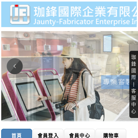
珈
鋒
國
際
|
客
服
中
心
首頁
會員登入
會員中心
購物車