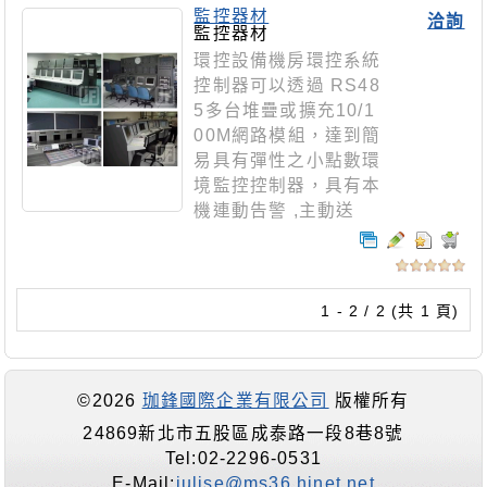
監控器材
洽詢
監控器材
環控設備機房環控系統
控制器可以透過 RS48
5多台堆疊或擴充10/1
00M網路模組，達到簡
易具有彈性之小點數環
境監控控制器，具有本
機連動告警 ,主動送
1 - 2 / 2 (共 1 頁)
©2026
珈鋒國際企業有限公司
版權所有
24869新北市五股區成泰路一段8巷8號
Tel:02-2296-0531
E-Mail:
julise@ms36.hinet.net