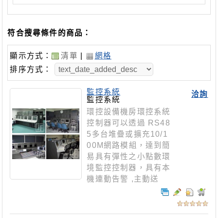
符合搜尋條件的商品：
顯示方式：
清單
|
網格
排序方式：
監控系統
洽詢
監控系統
環控設備機房環控系統
控制器可以透過 RS48
5多台堆疊或擴充10/1
00M網路模組，達到簡
易具有彈性之小點數環
境監控控制器，具有本
機連動告警 ,主動送