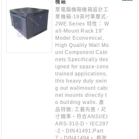
機箱
業電腦機箱機箱設計工
業機箱-19英吋單層式-
JWE Series 特性： W
all-Mount Rack 19"
Model Economical,
High Quality Wall Mo
unt Component Cabi
nets Specifically des
igned for space-cons
trained applications,
this heavy duty swin
g out wallmount cabi
net mounts directly t
o building walls. 產
品特徵: 工藝先進，尺
寸精準，符合ANSI/EI
ARS-310-D、IEC297
-2、DIN41491:Part
7、DIN41494。 框架