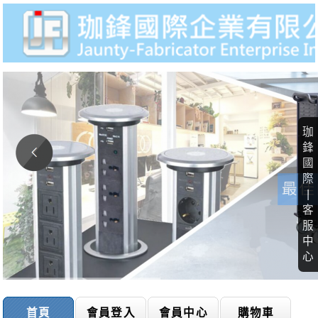
珈
鋒
國
際
|
客
服
中
心
首頁
會員登入
會員中心
購物車