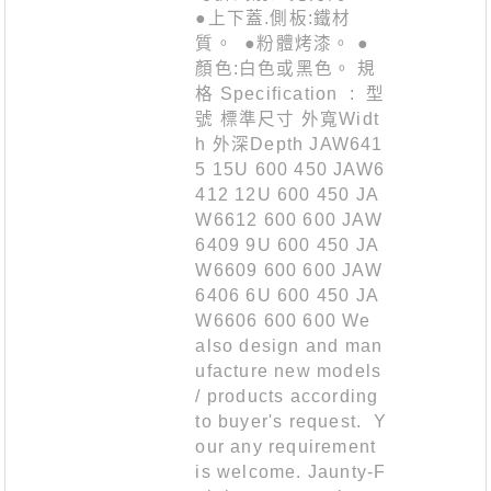
●上下蓋.側板:鐵材
質。 ●粉體烤漆。 ●
顏色:白色或黑色。 規
格 Specification : 型
號 標準尺寸 外寬Widt
h 外深Depth JAW641
5 15U 600 450 JAW6
412 12U 600 450 JA
W6612 600 600 JAW
6409 9U 600 450 JA
W6609 600 600 JAW
6406 6U 600 450 JA
W6606 600 600 We
also design and man
ufacture new models
/ products according
to buyer's request. Y
our any requirement
is welcome. Jaunty-F