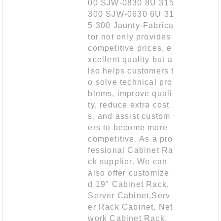
00 SJW-0830 8U 315
300 SJW-0630 6U 31
5 300 Jaunty-Fabrica
tor not only provides
competitive prices, e
xcellent quality but a
lso helps customers t
o solve technical pro
blems, improve quali
ty, reduce extra cost
s, and assist custom
ers to become more
competitive. As a pro
fessional Cabinet Ra
ck supplier. We can
also offer customize
d 19" Cabinet Rack,
Server Cabinet,Serv
er Rack Cabinet, Net
work Cabinet Rack,