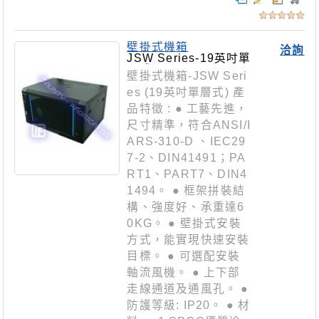
壁掛式機箱
洽詢
JSW Series-19英吋單
層式
壁掛式機箱-JSW Seri
es (19英吋單層式) 產
品特徵 : ● 工藝先進，
尺寸精準，符合ANSI/I
ARS-310-D 、IEC29
7-2、DIN41491；PA
RT1、PART7、DIN4
1494。 ● 框架拼裝結
構、強度好、承重達6
0KG。 ● 壁掛式安裝
方式，能實現快速安裝
目標。 ● 可選配安裝
軸流風機。 ● 上下部
走線通道及通風孔。 ●
防護等級: IP20。 ● 材