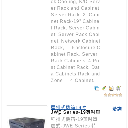
ck Cooling, K/D Serv
er Rack and Cabinet
Server Rack. 2. Cabi
net Rack-19” Cabine
t Rack, Server Cabin
et, Server Rack Cabi
net, Network Cabinet
Rack, Enclosure C
abinet Rack, Server
Rack Cabinets, 4 Po
st Cabinet Rack, Dat
a Cabinets Rack and
Zone 4 Cabinet.
壁掛式機箱19吋
洽詢
JWE Series-19英吋單
層式
壁掛式機箱-19英吋單
層式-JWE Series 特