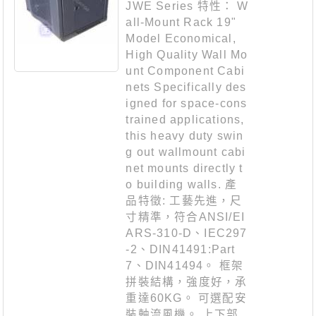
JWE Series 特性： W
all-Mount Rack 19"
Model Economical,
High Quality Wall Mo
unt Component Cabi
nets Specifically des
igned for space-cons
trained applications,
this heavy duty swin
g out wallmount cabi
net mounts directly t
o building walls. 產
品特徵: 工藝先進，尺
寸精準，符合ANSI/EI
ARS-310-D、IEC297
-2、DIN41491:Part
7、DIN41494。 框架
拼裝結構，強度好，承
重達60KG。 可選配安
裝軸流風機。 上下部