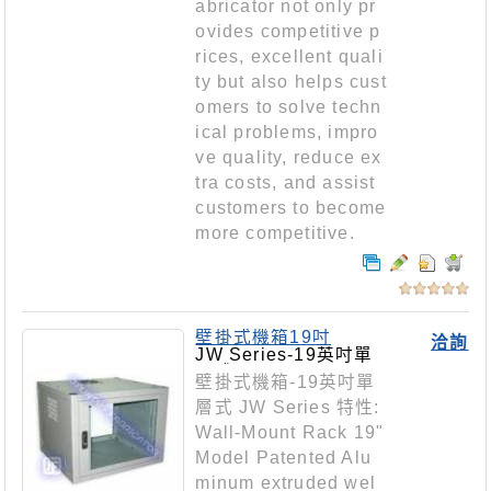
abricator not only pr
ovides competitive p
rices, excellent quali
ty but also helps cust
omers to solve techn
ical problems, impro
ve quality, reduce ex
tra costs, and assist
customers to become
more competitive.
壁掛式機箱19吋
洽詢
JW Series-19英吋單
層式
壁掛式機箱-19英吋單
層式 JW Series 特性:
Wall-Mount Rack 19"
Model Patented Alu
minum extruded wel