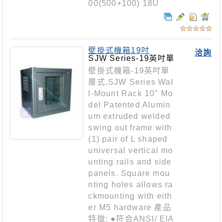
00(500+100) 18U
壁掛式機箱19吋
洽詢
SJW Series-19英吋單
層式
壁掛式機箱-19英吋單
層式,SJW Series Wal
l-Mount Rack 10" Mo
del Patented Alumin
um extruded welded
swing out frame with
(1) pair of L shaped
universal vertical mo
unting rails and side
panels. Square mou
nting holes allows ra
ckmounting with eith
er M5 hardware 產品
特徵: ●符合ANSI/ EIA