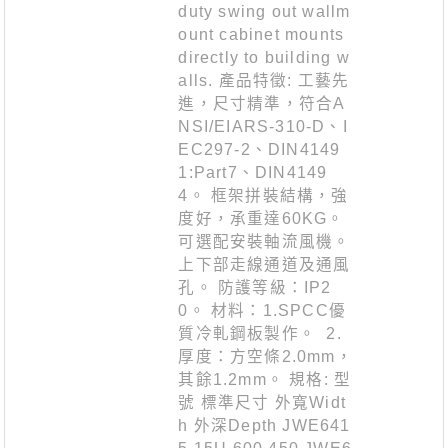
duty swing out wallm
ount cabinet mounts
directly to building w
alls. 產品特徵: 工藝先
進，尺寸精準，符合A
NSI/EIARS-310-D、I
EC297-2、DIN4149
1:Part7、DIN4149
4。 框架拼裝結構，強
度好，承重達60KG。
可選配安裝軸流風機。
上下部走線通道及通風
孔。 防護等級：IP2
0。 材料：1.SPCC優
質冷軋鋼板製作。 2.
厚度：方空條2.0mm，
其餘1.2mm。 規格: 型
號 標準尺寸 外寬Widt
h 外深Depth JWE641