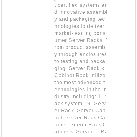
t certified systems an
d innovative assembl
y and packaging tec
hnologies to deliver
market-leading cons
umer Server Racks, f
rom product assembl
y through enclosures
to testing and packa
ging. Server Rack &
Cabinet Rack utilize
the most advanced t
echnologies in the in
dustry including: 1. r
ack system-19" Serv
er Rack, Server Cabi
net, Server Rack Ca
binet, Server Rack C
abinets, Server Ra