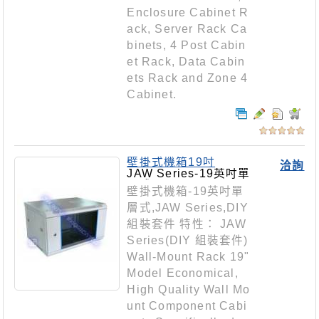
Enclosure Cabinet R
ack, Server Rack Ca
binets, 4 Post Cabin
et Rack, Data Cabin
ets Rack and Zone 4
Cabinet.
壁掛式機箱19吋
洽詢
JAW Series-19英吋單
層式
壁掛式機箱-19英吋單
層式,JAW Series,DIY
組裝套件 特性： JAW
Series(DIY 組裝套件)
Wall-Mount Rack 19"
Model Economical,
High Quality Wall Mo
unt Component Cabi