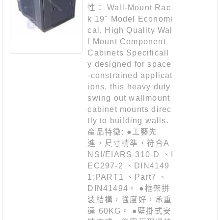
性： Wall-Mount Rac
k 19" Model Economi
cal, High Quality Wal
l Mount Component
Cabinets Specificall
y designed for space
-constrained applicat
ions, this heavy duty
swing out wallmount
cabinet mounts direc
tly to building walls.
產品特徵: ●工藝先
進，尺寸精準，符合A
NSI/EIARS-310-D 、I
EC297-2 、DIN4149
1;PART1 、Part7 、
DIN41494。 ●框架拼
裝結構，強度好，承重
達 60KG。 ●壁掛式安