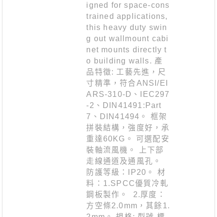
igned for space-cons
trained applications,
this heavy duty swin
g out wallmount cabi
net mounts directly t
o building walls. 產
品特徵: 工藝先進，尺
寸精準，符合ANSI/EI
ARS-310-D、IEC297
-2、DIN41491:Part
7、DIN41494。 框架
拼裝結構，強度好，承
重達60KG。 可選配安
裝軸流風機。 上下部
走線通道及通風孔。
防護等級：IP20。 材
料：1.SPCC優質冷軋
鋼板製作。 2.厚度：
方空條2.0mm，其餘1.
2mm。 規格: 型號 標