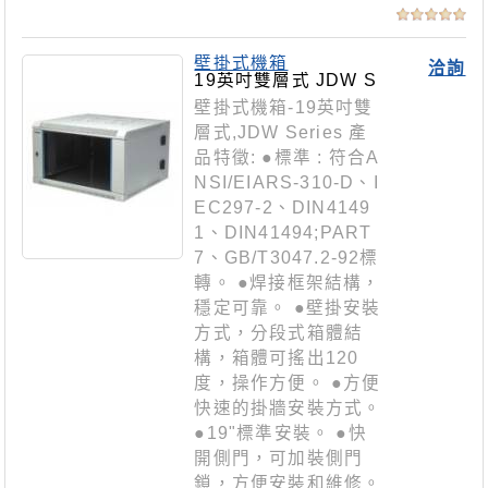
壁掛式機箱
洽詢
19英吋雙層式 JDW S
eries
壁掛式機箱-19英吋雙
層式,JDW Series 產
品特徵: ●標準 : 符合A
NSI/EIARS-310-D、I
EC297-2、DIN4149
1、DIN41494;PART
7、GB/T3047.2-92標
轉。 ●焊接框架結構，
穩定可靠。 ●壁掛安裝
方式，分段式箱體結
構，箱體可搖出120
度，操作方便。 ●方便
快速的掛牆安裝方式。
●19"標準安裝。 ●快
開側門，可加裝側門
鎖，方便安裝和維修。