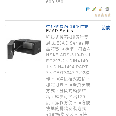
600 550
壁掛式機箱-19英吋雙
洽詢
層式
EJAD Series
壁掛式機箱-19英吋雙
層式,EJAD Series 產
品特徵: ●標準 : 符合A
NSI/EIARS-310-D、I
EC297-2、DIN4149
1、DIN41494;PART
7、GB/T3047.2-92標
轉。 ●焊接框架結構，
穩定可靠。 ●壁掛安裝
方式，分段式箱體結
構，箱體可搖出120
度，操作方便。 ●方便
快速的掛牆安裝方式。
●19"標準安裝。 ●快