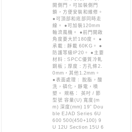
開側門，可加裝側門
鎖，方便安裝和維修。
●可頂部和底部同時走
線。 ●可加裝120mm
軸流風機。 ●前門開啟
角度要大於180度。 ●
承載 : 靜載 60KG。 ●
防護等級IP20。 ●主要
材料 : SPCC優質冷軋
鋼板；厚度 : 方孔條2.
0mm，其他1.2mm。
●表面處理 : 脫脂，酸
洗，磷化，靜電，噴
塑。 規格： 英吋 / 節
型號 容量(U) 寬度(m
m) 深度(mm) 19" Dou
ble EJAD Series 6U
600 500(450+100) 9
U 12U Section 15U 6