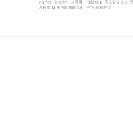
(指示灯) I:指示灯 S:開關 F:保險絲 D:電流安培表 
波保護 M:多功能開關 CB:小型無熔絲開關