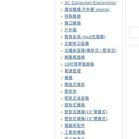
3C Consumer Electronics
通信機櫃.戶外櫃 shelter
特殊機櫃
路口機箱
戶外箱
教育系統-(pad充電櫃)
互動辦公設備
光纖收容箱(機架式 / 壁掛式)
網路儀器櫃
19吋標準儀器箱
電源管理
機櫃
開放式機架
壁掛架
壁掛式收容箱
壁掛式機箱
壁掛式機箱(19''單層式)
壁掛式機箱(19''雙層式)
儀器架配件
工業用機箱