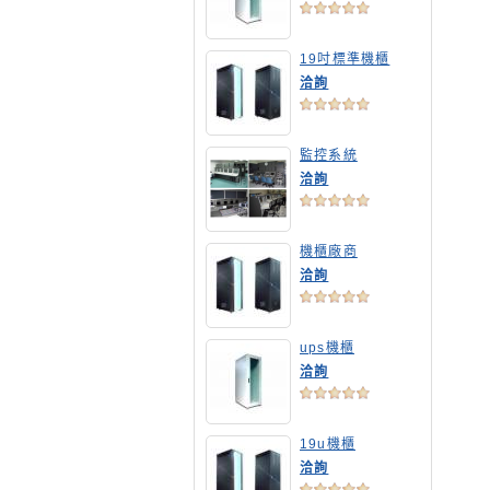
19吋標準機櫃
洽詢
監控系統
洽詢
機櫃廠商
洽詢
ups機櫃
洽詢
19u機櫃
洽詢