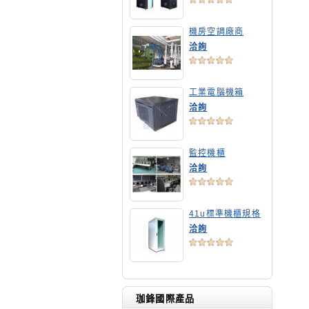
機房空調廠商
洽詢
工業電腦機箱
洽詢
監控機櫃
洽詢
41u標準機櫃規格
洽詢
珈鋒國際產品