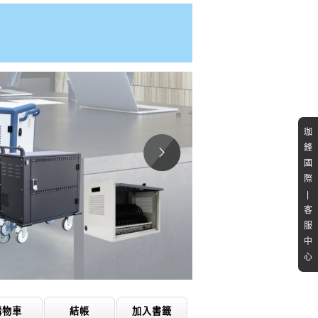
珈
鋒
國
際
|
客
服
中
心
購物車
結帳
加入書籤