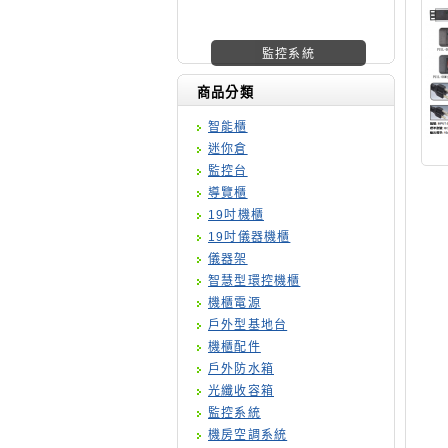
機櫃廠商
商品分類
智能櫃
迷你倉
監控台
導覽櫃
19吋機櫃
19吋儀器機櫃
儀器架
智慧型環控機櫃
機櫃電源
戶外型基地台
機櫃配件
戶外防水箱
光纖收容箱
監控系統
機房空調系統