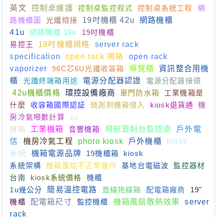
英文
控制桌維護
控制桌監控程式
控制桌系統工程
網
路機櫃圖
光纖熔接
19吋機櫃 42u
網路機櫃
41u
網路機櫃 18u
19吋機櫃
易控王
19吋機櫃規格
server rack
specification
open rack 規格
open rack
vaporizer
96C芯6U光纖收容箱
導覽櫃
資訊整合用機
櫃
光纖終端箱用途
電源分配器認證
電源分配器接頭
42u機櫃價格
環控設備廠商
單門防水箱
工業機箱是
什麼
收容箱國際認証
偵測到機箱侵入
kiosk退貨通
機
房冷氣噸數計算
1u
機箱
工業機箱
音響機箱
飛航管制台監控桌
戶外電
信
機房冷氣工程
photo kiosk
戶外機櫃
kiosk
系統
機箱電源品牌
19機櫃箱
kiosk
系統架構
機箱風扇不正常運作
基地台電磁波
監控器材
台南
kiosk系統價格
機櫃
1u幾公分
簡易溫控電路
直線拖線箱
配電箱廠商
19"
機櫃
配電箱尺寸
監控機櫃
機箱風扇散熱效果
server
rack