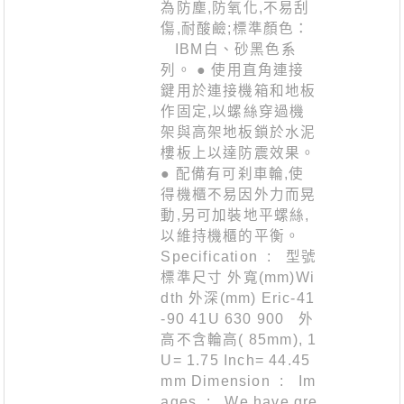
為防塵,防氧化,不易刮
傷,耐酸鹼;標準顏色：
IBM白、砂黑色系
列。 ● 使用直角連接
鍵用於連接機箱和地板
作固定,以螺絲穿過機
架與高架地板鎖於水泥
樓板上以達防震效果。
● 配備有可刹車輪,使
得機櫃不易因外力而晃
動,另可加裝地平螺絲,
以維持機櫃的平衡。
Specification : 型號
標準尺寸 外寬(mm)Wi
dth 外深(mm) Eric-41
-90 41U 630 900 外
高不含輪高( 85mm), 1
U= 1.75 Inch= 44.45
mm Dimension : Im
ages : We have gre