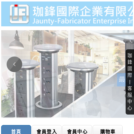
珈
鋒
國
際
|
客
服
中
心
首頁
會員登入
會員中心
購物車