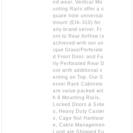
nd wear. Vertical Mo
unting Rails offer a s
quare hole universal
mount (EIA-310) for
any brand server. Fr
ont to Rear Airflow is
achieved with our un
ique Glass/Perforate
d Front Door, and Fu
lly Perforated Rear D
oor with additional v
enting on Top. Our S
erver Rack Cabinets
are value packed wit
h 6 Mounting Rails,
Locked Doors & Side
s, Heavy Duty Caster
s, Cage Nut Hardwar
e, Cable Managemen
t and are Shipped Fu