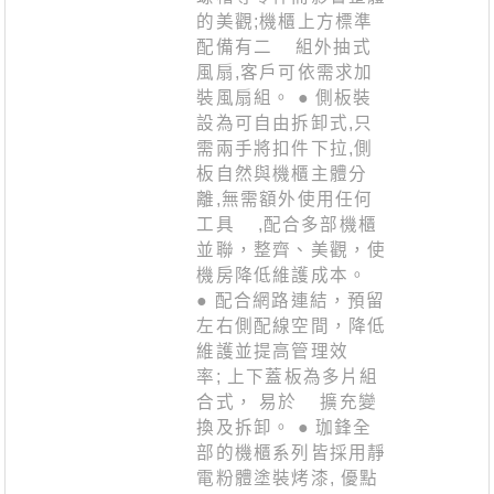
的美觀;機櫃上方標準
配備有二 組外抽式
風扇,客戶可依需求加
裝風扇組。 ● 側板裝
設為可自由拆卸式,只
需兩手將扣件下拉,側
板自然與機櫃主體分
離,無需額外使用任何
工具 ,配合多部機櫃
並聯，整齊、美觀，使
機房降低維護成本。
● 配合網路連結，預留
左右側配線空間，降低
維護並提高管理效
率; 上下蓋板為多片組
合式， 易於 擴充變
換及拆卸。 ● 珈鋒全
部的機櫃系列皆採用靜
電粉體塗裝烤漆, 優點