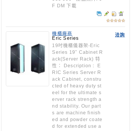
F DM 下載
機櫃廠商
洽詢
Eric Series
19吋機櫃儀器架-Eric
Series 19" Cabinet R
ack(Server Rack) 特
性： Description : E
RIC Series Server R
ack Cabinet, constru
cted of heavy duty st
eel for the ultimate s
erver rack strength a
nd stability. Our part
s are machine finish
ed and powder coate
d for extended use a