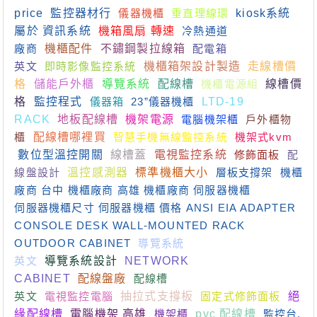
price
監控器材行
儀器機櫃
垂直理線環
kiosk系統
屬於 資訊系統
機箱風扇 轉速
冷熱通道
廠商
機櫃配件
不鏽鋼製拉線箱
配電箱
英文
即時影像監控系統
機櫃箱架設計製造
走線槽價
格
儲能戶外櫃
導覽系統
配線槽
機櫃電源組
線槽價
格
監控程式
儀器箱
23”儀器機櫃
LTD-19
RACK
地板配線槽
機架電源
電腦機架櫃
戶外櫃物
櫃
配線槽哪裡買
智慧手機無線監控系統
機架式kvm
數位型溫控開關
線槽蓋
電視監控系統
修飾面板
配
線盤設計
溫控感測器
標準機櫃大小
層板支撐架
機櫃
廠商 台中 機櫃廠商 高雄 機櫃廠商 伺服器機櫃
伺服器機櫃尺寸 伺服器機櫃 價格 ANSI EIA ADAPTER
CONSOLE DESK WALL-MOUNTED RACK
OUTDOOR CABINET
導覽系統
英文
導覽系統設計
NETWORK
CABINET
配線盤廠
配線槽
英文
電視監控電腦
抽拉式支撐板
固定式修飾面板
絕
緣配線槽
電腦機架 高雄
機架櫃
pvc 配線槽
監控台.