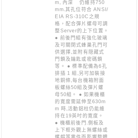
m, 內深 仍維持750
mm.其孔位符合 ANSI/
EIA RS-310C之規
格，配合彈片螺母可調
整Server的上下位置。
● 前後門組有強化玻璃
及可關閉式蜂巢孔門可
供選擇,並附有隠藏式
門鎖及鑰匙或密碼鎖
等。 ● 標準配備為6孔
排插 1 組,另可加裝接
地銅條,每台機箱附面
板螺絲50組及彈片螺
母50組。 ● 如果機櫃
的寛度需延伸至630m
m 時,活動鋁柱仍能維
持在19英吋的寛度。
● 機櫃前後門.側板及
上下框外觀上無螺絲或
螺帽等零件而影響整體