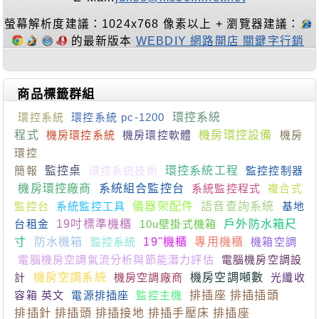
螢幕解析度建議：1024x768 像素以上 + 瀏覽器建議：
的最新版本
WEBDIY 網路開店 關鍵字行銷
商品標籤群組
環控系統
環控系統 pc-1200
環控系統
程式
機房環控系統
機房環控軟體
機房環控設備
機房
環控
簡報
監控桌
環控系統技術
環控系統工程
監控控制器
機房環控廠商
系統組合監控台
系統監控程式
複合式
監控台
系統監控工具
儀器架配件
語音查詢系統
基地
台租金
19吋標準機櫃
10u壁掛式機箱
戶外防水箱尺
寸
防水機箱
監控系統
19"機櫃
專用機櫃
機箱空調
電腦機房空調氣流分析與節能潛力評估
電腦機房空調設
計
機房空調系統
機房空調廠商
機房空調噸數
光纖收
容箱 英文
電源排插座
監控主機
排插座 排插插頭
排插針 排插頭 排插接地 排插手壓床 排插座