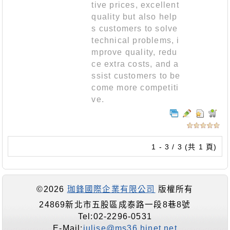
tive prices, excellent
quality but also help
s customers to solve
technical problems, i
mprove quality, redu
ce extra costs, and a
ssist customers to be
come more competiti
ve.
1 - 3 / 3 (共 1 頁)
©2026
珈鋒國際企業有限公司
版權所有
24869新北市五股區成泰路一段8巷8號
Tel:02-2296-0531
E-Mail:
julise@ms36.hinet.net