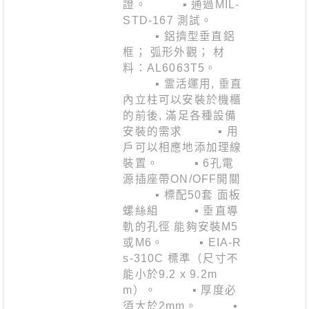
證。 ▪ 通過MIL-
STD-167 測試。
▪ 鋁擠型垂直鋁
框； 弧形外觀； 材
料：AL6063T5。
▪ 霊活運用, 垂直
內立柱可以安裝於機櫃
的前後, 滿足各種設備
安裝的需求 ▪ 用
戶可以相應地添加理線
裝置。 ▪ 6孔電
源插座帶ON/OFF開關
▪ 標配50套 面板
螺絲組 ▪ 垂直導
軌的孔徑 能夠安裝M5
或M6。 ▪ EIA-R
s-310C 標準（尺寸不
能小於9.2 x 9.2m
m）。 ▪ 厚度必
須大於2mm。 ▪