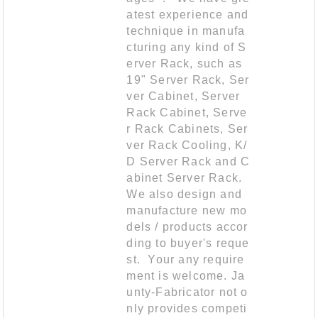
atest experience and
technique in manufa
cturing any kind of S
erver Rack, such as
19" Server Rack, Ser
ver Cabinet, Server
Rack Cabinet, Serve
r Rack Cabinets, Ser
ver Rack Cooling, K/
D Server Rack and C
abinet Server Rack.
We also design and
manufacture new mo
dels / products accor
ding to buyer's reque
st. Your any require
ment is welcome. Ja
unty-Fabricator not o
nly provides competi