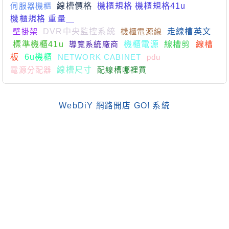
伺服器機櫃
線槽價格
機櫃規格 機櫃規格41u
機櫃規格 重量＿
壁掛架
DVR中央監控系統
機櫃電源線
走線槽英文
標準機櫃41u
導覽系統廠商
機櫃電源
線槽剪
線槽
板
6u機櫃
NETWORK CABINET
pdu
電源分配器
線槽尺寸
配線槽哪裡買
WebDiY 網路開店 GO! 系統