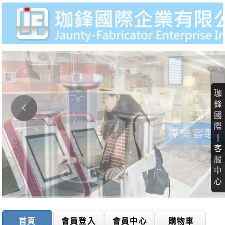
珈
鋒
國
際
|
客
服
中
心
首頁
會員登入
會員中心
購物車