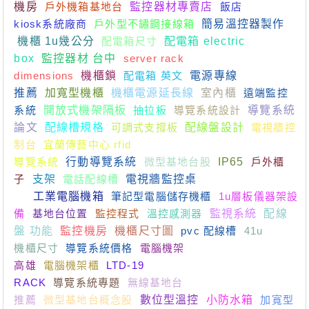
機房
戶外機箱基地台
監控器材專賣店
飯店
kiosk系統廠商
戶外型不鏽鋼接線箱
簡易溫控器製作
機櫃 1u幾公分
配電箱尺寸
配電箱 electric
box
監控器材 台中
server rack
dimensions
機櫃鎖
配電箱 英文
電源專線
推薦
加寬型機櫃
機櫃電源延長線
室內櫃
遠端監控
系統
開放式機架隔板
抽拉板
導覽系統設計
導覽系統
論文
配線槽規格
可調式支撐板
配線盤設計
電視牆控
制台
宜蘭傳藝中心 rfid
導覽系統
行動導覽系統
微型基地台股
IP65
戶外櫃
子
支架
電話配線槽
電視牆監控桌
電控箱體設計製
造
工業電腦機箱
筆記型電腦儲存機櫃
1u層板儀器架設
備
基地台位置
監控程式
溫控感測器
監視系統
配線
盤 功能
監控機房
機櫃尺寸圖
pvc 配線槽
41u
機櫃尺寸
導覽系統價格
電腦機架
高雄
電腦機架櫃
LTD-19
RACK
導覽系統專題
無線基地台
推薦
微型基地台概念股
數位型溫控
小防水箱
加寬型