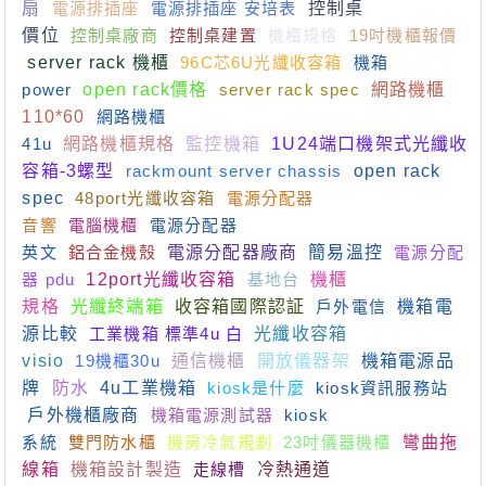
扇
電源排插座
電源排插座 安培表
控制桌
價位
控制桌廠商
控制桌建置
機櫃規格
19吋機櫃報價
server rack 機櫃
96C芯6U光纖收容箱
機箱
power
open rack價格
server rack spec
網路機櫃
110*60
網路機櫃
41u
網路機櫃規格
監控機箱
1U24端口機架式光纖收
容箱-3螺型
rackmount server chassis
open rack
spec
48port光纖收容箱
電源分配器
音響
電腦機櫃
電源分配器
英文
鋁合金機殼
電源分配器廠商
簡易溫控
電源分配
器 pdu
12port光纖收容箱
基地台
機櫃
規格
光纖終端箱
收容箱國際認証
戶外電信
機箱電
源比較
工業機箱 標準4u 白
光纖收容箱
visio
19機櫃30u
通信機櫃
開放儀器架
機箱電源品
牌
防水
4u工業機箱
kiosk是什麼
kiosk資訊服務站
戶外機櫃廠商
機箱電源測試器
kiosk
系統
雙門防水櫃
機房冷氣規劃
23吋儀器機櫃
彎曲拖
線箱
機箱設計製造
走線槽
冷熱通道