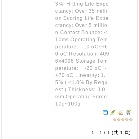
3% Hitting Life Expe
ctancy: Over 35 milli
on Scoring Life Expe
ctancy: Over 5 millio
n Contact Bounce: <
10ms Operating Tem
perature: -10 oC~+6
0 oC Resolution: 409
6x4096 Storage Tem
perature: -20 oC ~
+70 oC Linearity: 1.
5% ( <1.0% By Requ
est ) Thickness: 3.0
mm Operating Force:
10g~100g
1 - 1 / 1 (共 1 頁)