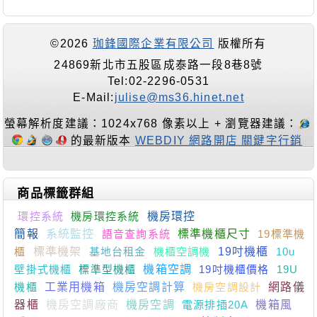
©2026
珈鋒國際企業有限公司
版權所有
24869新北市五股區成泰路一段8巷8號
Tel:02-2296-0531
E-Mail:
julise@ms36.hinet.net
螢幕解析度建議：1024x768 像素以上 + 瀏覽器建議：
的最新版本
WEBDIY 網路開店 關鍵字行銷
商品標籤群組
環控系統
機房環控系統
機房環控
簡報
系統監控
語音查詢系統
標準機櫃尺寸
19標準機
櫃
標準機架
基地台租金
機櫃空調機
19吋機櫃
10u
壁掛式機櫃
標準型機櫃
機箱空調
19吋機櫃價格
19U
機櫃
工業用機箱
機房空調計算
機房空調設計
網路儀
器櫃
機房空調廠商
機房空調
電源排插20A
機箱風