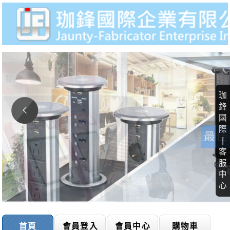
珈
鋒
國
際
|
客
服
中
心
首頁
會員登入
會員中心
購物車