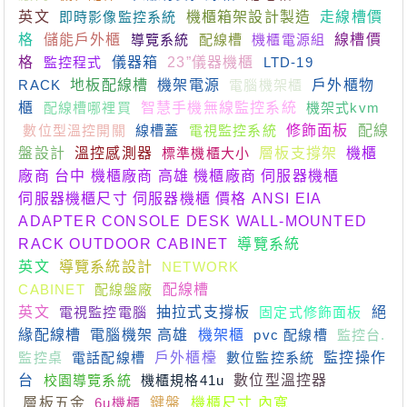
英文
即時影像監控系統
機櫃箱架設計製造
走線槽價
格
儲能戶外櫃
導覽系統
配線槽
機櫃電源組
線槽價
格
監控程式
儀器箱
23”儀器機櫃
LTD-19
RACK
地板配線槽
機架電源
電腦機架櫃
戶外櫃物
櫃
配線槽哪裡買
智慧手機無線監控系統
機架式kvm
數位型溫控開關
線槽蓋
電視監控系統
修飾面板
配線
盤設計
溫控感測器
標準機櫃大小
層板支撐架
機櫃
廠商 台中 機櫃廠商 高雄 機櫃廠商 伺服器機櫃
伺服器機櫃尺寸 伺服器機櫃 價格 ANSI EIA
ADAPTER CONSOLE DESK WALL-MOUNTED
RACK OUTDOOR CABINET
導覽系統
英文
導覽系統設計
NETWORK
CABINET
配線盤廠
配線槽
英文
電視監控電腦
抽拉式支撐板
固定式修飾面板
絕
緣配線槽
電腦機架 高雄
機架櫃
pvc 配線槽
監控台.
監控桌
電話配線槽
戶外櫃檯
數位監控系統
監控操作
台
校園導覽系統
機櫃規格41u
數位型溫控器
線槽板
層板五金
6u機櫃
鍵盤
機櫃尺寸 內寬