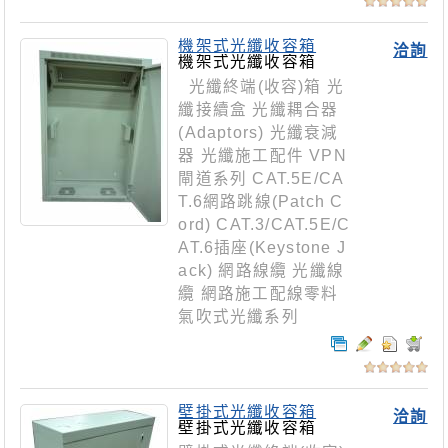
機架式光纖收容箱
洽詢
機架式光纖收容箱
光纖終端(收容)箱 光
纖接續盒 光纖耦合器
(Adaptors) 光纖衰減
器 光纖施工配件 VPN
閘道系列 CAT.5E/CA
T.6網路跳線(Patch C
ord) CAT.3/CAT.5E/C
AT.6插座(Keystone J
ack) 網路線纜 光纖線
纜 網路施工配線零料
氣吹式光纖系列
壁掛式光纖收容箱
洽詢
壁掛式光纖收容箱