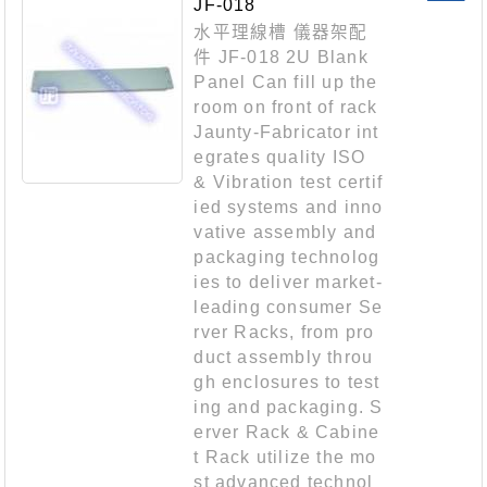
JF-018
水平理線槽 儀器架配
件 JF-018 2U Blank
Panel Can fill up the
room on front of rack
Jaunty-Fabricator int
egrates quality ISO
& Vibration test certif
ied systems and inno
vative assembly and
packaging technolog
ies to deliver market-
leading consumer Se
rver Racks, from pro
duct assembly throu
gh enclosures to test
ing and packaging. S
erver Rack & Cabine
t Rack utilize the mo
st advanced technol