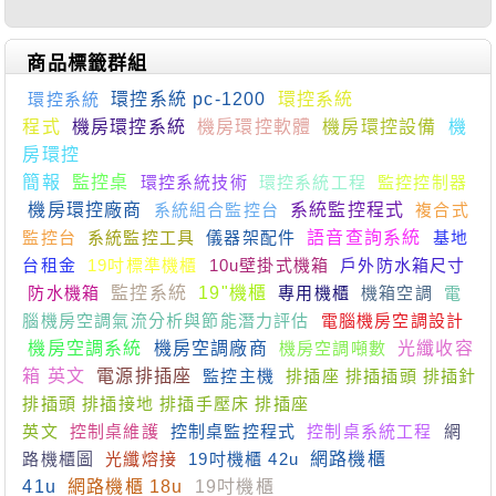
商品標籤群組
環控系統
環控系統 pc-1200
環控系統
程式
機房環控系統
機房環控軟體
機房環控設備
機
房環控
簡報
監控桌
環控系統技術
環控系統工程
監控控制器
機房環控廠商
系統組合監控台
系統監控程式
複合式
監控台
系統監控工具
儀器架配件
語音查詢系統
基地
台租金
19吋標準機櫃
10u壁掛式機箱
戶外防水箱尺寸
防水機箱
監控系統
19"機櫃
專用機櫃
機箱空調
電
腦機房空調氣流分析與節能潛力評估
電腦機房空調設計
機房空調系統
機房空調廠商
機房空調噸數
光纖收容
箱 英文
電源排插座
監控主機
排插座 排插插頭 排插針
排插頭 排插接地 排插手壓床 排插座
英文
控制桌維護
控制桌監控程式
控制桌系統工程
網
路機櫃圖
光纖熔接
19吋機櫃 42u
網路機櫃
41u
網路機櫃 18u
19吋機櫃