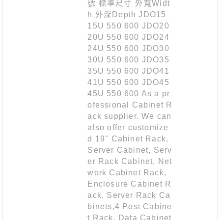
號 標準尺寸 外寬Widt
h 外深Depth JDO15
15U 550 600 JDO20
20U 550 600 JDO24
24U 550 600 JDO30
30U 550 600 JDO35
35U 550 600 JDO41
41U 550 600 JDO45
45U 550 600 As a pr
ofessional Cabinet R
ack supplier. We can
also offer customize
d 19" Cabinet Rack,
Server Cabinet, Serv
er Rack Cabinet, Net
work Cabinet Rack,
Enclosure Cabinet R
ack, Server Rack Ca
binets,4 Post Cabine
t Rack, Data Cabinet