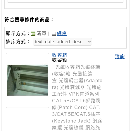
符合搜尋條件的商品：
顯示方式：
清單
|
網格
排序方式：
收容箱
洽詢
收容箱
光纖收容箱光纖終端
(收容)箱 光纖接續
盒 光纖耦合器(Adapto
rs) 光纖衰減器 光纖施
工配件 VPN閘道系列
CAT.5E/CAT.6網路跳
線(Patch Cord) CAT.
3/CAT.5E/CAT.6插座
(Keystone Jack) 網路
線纜 光纖線纜 網路施