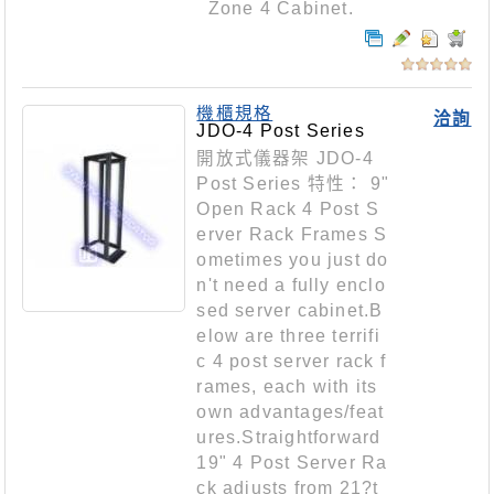
Zone 4 Cabinet.
機櫃規格
洽詢
JDO-4 Post Series
開放式儀器架 JDO-4
Post Series 特性： 9"
Open Rack 4 Post S
erver Rack Frames S
ometimes you just do
n't need a fully enclo
sed server cabinet.B
elow are three terrifi
c 4 post server rack f
rames, each with its
own advantages/feat
ures.Straightforward
19" 4 Post Server Ra
ck adjusts from 21?t