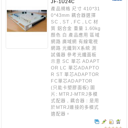
收容箱-3螺型
JF-1U24C
產品規格 尺寸 410*31
0*43mm 耦合器選擇
SC , ST , FC , LC 材
質 鋁合金 重量 1.60kg
顏色 白 產品應用 區域
網路 廣域網 有線電視
網路 光纖到X系統 測
試儀器 參考光纖面板
示意 SC 單芯 ADAPT
OR LC 單芯ADAPTO
R ST 單芯ADAPTOR
FC單芯ADAPTOR
(只能卡塑膠面板) 圖
片: MTRJ-MTRJ多模
式配器 , 耦合器 : 是用
於MTRJ連接的多模式
適配器。