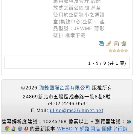
應用收容及管理,於開
放式之辦公區間,甚至
使用於空間狹小之通訊
室(集線中心)空間。 產
品型號：JFWME 薄形
壁掛 檔案下載
1 - 9 / 9 (共 1 頁)
©2026
珈鋒國際企業有限公司
版權所有
24869新北市五股區成泰路一段8巷8號
Tel:02-2296-0531
E-Mail:
julise@ms36.hinet.net
螢幕解析度建議：1024x768 像素以上 + 瀏覽器建議：
的最新版本
WEBDIY 網路開店 關鍵字行銷