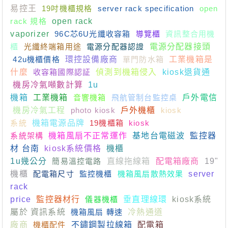
易控王
19吋機櫃規格
server rack specification
open
rack 規格
open rack
vaporizer
96C芯6U光纖收容箱
導覽櫃
資訊整合用機
櫃
光纖終端箱用途
電源分配器認證
電源分配器接頭
42u機櫃價格
環控設備廠商
單門防水箱
工業機箱是
什麼
收容箱國際認証
偵測到機箱侵入
kiosk退貨通
機房冷氣噸數計算
1u
機箱
工業機箱
音響機箱
飛航管制台監控桌
戶外電信
機房冷氣工程
photo kiosk
戶外機櫃
kiosk
系統
機箱電源品牌
19機櫃箱
kiosk
系統架構
機箱風扇不正常運作
基地台電磁波
監控器
材 台南
kiosk系統價格
機櫃
1u幾公分
簡易溫控電路
直線拖線箱
配電箱廠商
19"
機櫃
配電箱尺寸
監控機櫃
機箱風扇散熱效果
server
rack
price
監控器材行
儀器機櫃
垂直理線環
kiosk系統
屬於 資訊系統
機箱風扇 轉速
冷熱通道
廠商
機櫃配件
不鏽鋼製拉線箱
配電箱