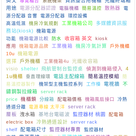
英文
導覽櫃台
系統機架
資訊整合用機櫃
光纖終端箱
用途
電源分配器認證
電腦機櫃
簡易溫控
散熱器
電
源分配器 音響
電源分配器
環控設備
高溫低濕
機房冷氣規劃
工業機箱公司
多媒體資訊服
務站(kiosk)
機箱電源
功能
機箱電源比較
防水
收容箱 英文
kiosk
應用
機箱電源品牌
工業機箱
機房冷氣計算
戶外機櫃
10u
機箱電源
選擇
戶外機櫃
工業機箱4u
光纖收容箱
visio
shelter
飛航管制台監控桌
偵測到機箱侵入
4
1u機櫃
垂直理線環
電話主配線箱
簡易溫控模組
簡
易溫控器製作
機架型主機監控系列
工作檯
電視牆
不
鏽鋼製拉線箱
server rack
price
機櫃鎖
分線箱
配電箱價格
機箱風扇接口
冷熱
通道分離
電源專線 太平洋
server rack
層板
洩水箱
基地台電磁波
監控器材 桃園
配電箱
electric box
冷熱通道設計
server rack
shelf
配電箱尺寸
監控器材專賣
監控器材