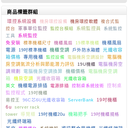
商品標籤群組
環控系統設備
機房環控設備
機房環控軟體
複合式監
控台
軍事單位監控
監控台模組
系統監控員
系統監控
工具
系統監控
免安裝
標準機櫃尺寸
機櫃風扇
19標準機櫃
機櫃風扇
電源
19吋標準機櫃
機櫃空調
戶外防水箱體
光纖收容
箱價格
專用機櫃
監控設備
電腦機房空調設計
電腦機
房空調氣流分析與節能潛力評估
19U機櫃
電腦機房空
調規劃
電腦機房空調換算
機櫃價格
電腦機房空調
箱
機房空調
光纖收容箱
光纖收容箱
英文
機櫃電源排插
電源排插
控制桌系統技術
控制桌
監控程式
19吋機櫃
易控王
96C芯6U光纖收容箱
ServerBank
19吋機櫃
6u
server rack
tower
導覽櫃
19吋機櫃20u
機箱把手
19吋機櫃規格
光纖終端箱