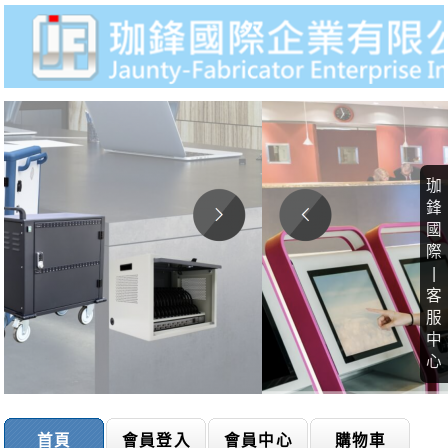
珈
鋒
國
際
|
客
服
中
心
首頁
會員登入
會員中心
購物車