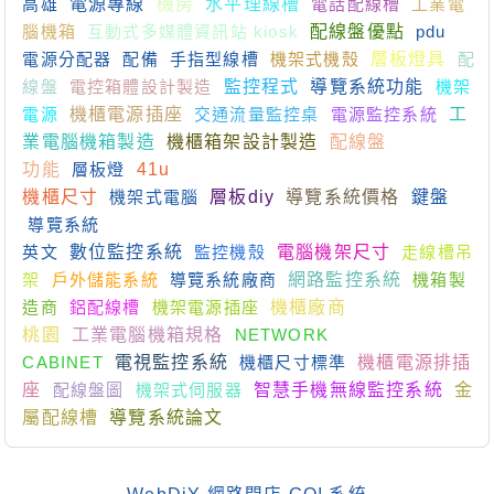
高雄
電源專線
機房
水平理線槽
電話配線槽
工業電
腦機箱
互動式多媒體資訊站 kiosk
配線盤優點
pdu
電源分配器
配備
手指型線槽
機架式機殼
層板燈具
配
線盤
電控箱體設計製造
監控程式
導覽系統功能
機架
電源
機櫃電源插座
交通流量監控桌
電源監控系統
工
業電腦機箱製造
機櫃箱架設計製造
配線盤
功能
層板燈
41u
機櫃尺寸
機架式電腦
層板diy
導覽系統價格
鍵盤
導覽系統
英文
數位監控系統
監控機殼
電腦機架尺寸
走線槽吊
架
戶外儲能系統
導覽系統廠商
網路監控系統
機箱製
造商
鋁配線槽
機架電源插座
機櫃廠商
桃園
工業電腦機箱規格
NETWORK
CABINET
電視監控系統
機櫃尺寸標準
機櫃電源排插
座
配線盤圖
機架式伺服器
智慧手機無線監控系統
金
屬配線槽
導覽系統論文