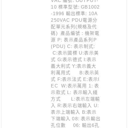
VAC 編號: OUTPUT-
10 標準型號: GB1002
-1996 輸出標準: 10A
250VAC PDU電源分
配單元系列(規格及代
碼) 產品編號 : 機架電
源 P: 表示產品系列P
(PDU) C: 表示制式:
C:表示國標 U:表示美
式 G:表示德式 I:表示
義大利式 Y:表示義大
利萬用式 B:表示英
式 F:表示法式 E:表示I
EC W:表示萬用 1: 表
示款式 L: 表示輸入綫
方式 L:表示左端輸
入 R:表示右端輸入 U:
表示上端輸入 B:表示
下端輸入 08: 表示輸出
孔位數 06: 輸出6孔