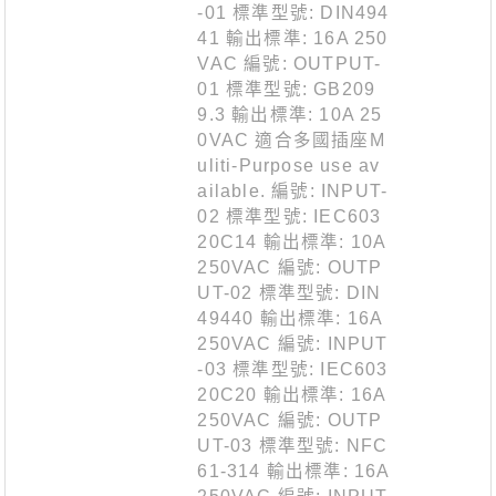
-01 標準型號: DIN494
41 輸出標準: 16A 250
VAC 編號: OUTPUT-
01 標準型號: GB209
9.3 輸出標準: 10A 25
0VAC 適合多國插座M
uliti-Purpose use av
ailable. 編號: INPUT-
02 標準型號: IEC603
20C14 輸出標準: 10A
250VAC 編號: OUTP
UT-02 標準型號: DIN
49440 輸出標準: 16A
250VAC 編號: INPUT
-03 標準型號: IEC603
20C20 輸出標準: 16A
250VAC 編號: OUTP
UT-03 標準型號: NFC
61-314 輸出標準: 16A