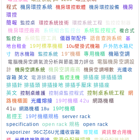
程式
機房環控系統
機房環控軟體
機房環控設備
機房
環控
簡報
監控桌
環控系統技術
環控系統工程
監控控制器
機房環控廠商
系統組合監控台
系統監控程式
複合式
監控台
系統監控工具
儀器架配件
語音查詢系統
基
地台租金
19吋標準機櫃
10u壁掛式機箱
戶外防水箱尺
寸
防水機箱
監控系統
19"機櫃
專用機櫃
機箱空調
電腦機房空調氣流分析與節能潛力評估
電腦機房空調設
計
機房空調系統
機房空調廠商
機房空調噸數
光纖收
容箱 英文
電源排插座
監控主機
排插座 排插插頭
排插針 排插頭 排插接地 排插手壓床 排插座
英文
控制桌維護
控制桌監控程式
控制桌系統工程
網
路機櫃圖
光纖熔接
19吋機櫃 42u
網路機櫃
41u
網路機櫃 18u
19吋機櫃
易控王
19吋機櫃規格
server rack
specification
open rack 規格
open rack
vaporizer
96C芯6U光纖收容箱
導覽櫃
資訊整合用機
櫃
光纖終端箱用途
電源分配器認證
電源分配器接頭