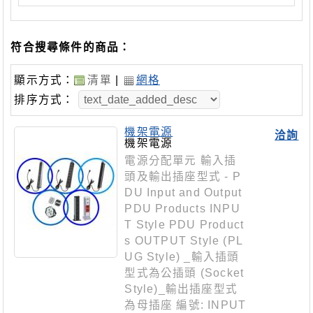
符合搜尋條件的商品：
顯示方式：
清單
|
網格
排序方式：
機架電源
洽詢
機架電源
電源分配單元 輸入插
頭及輸出插座型式 - P
DU Input and Output
PDU Products INPU
T Style PDU Product
s OUTPUT Style (PL
UG Style) _輸入插頭
型式為公插頭 (Socket
Style)_輸出插座型式
為母插座 編號: INPUT