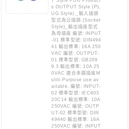
T Style PDU Product
s OUTPUT Style (PL
UG Style) _輸入插頭
型式為公插頭 (Socket
Style)_輸出插座型式
為母插座 編號: INPUT
-01 標準型號: DIN494
41 輸出標準: 16A 250
VAC 編號: OUTPUT-
01 標準型號: GB209
9.3 輸出標準: 10A 25
0VAC 適合多國插座M
uliti-Purpose use av
ailable. 編號: INPUT-
02 標準型號: IEC603
20C14 輸出標準: 10A
250VAC 編號: OUTP
UT-02 標準型號: DIN
49440 輸出標準: 16A
250VAC 編號: INPUT