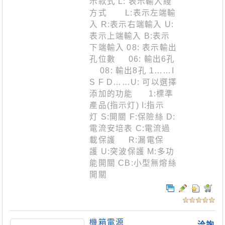
示款式 L: 表示輸入綫
方式 L:表示左端輸
入 R:表示右端輸入 U:
表示上端輸入 B:表示
下端輸入 08: 表示輸出
孔位數 06: 輸出6孔
08: 輸出8孔 1……I
S F D……U: 可以選擇
添加的功能 1:標準
產品(指示灯) I:指示
灯 S:開關 F:保險絲 D:
電流安培表 C:電流過
載保護 R:漏電保
護 U:突波保護 M:多功
能開關 CB:小型無熔絲
開關
機箱電源
洽詢