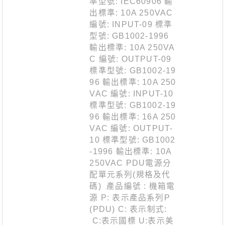
準型號: IEC60906 輸
出標準: 10A 250VAC
編號: INPUT-09 標準
型號: GB1002-1996
輸出標準: 10A 250VA
C 編號: OUTPUT-09
標準型號: GB1002-19
96 輸出標準: 10A 250
VAC 編號: INPUT-10
標準型號: GB1002-19
96 輸出標準: 16A 250
VAC 編號: OUTPUT-
10 標準型號: GB1002
-1996 輸出標準: 10A
250VAC PDU電源分
配單元系列(規格及代
碼) 產品編號 : 機箱電
源 P: 表示產品系列P
(PDU) C: 表示制式:
C:表示國標 U:表示美