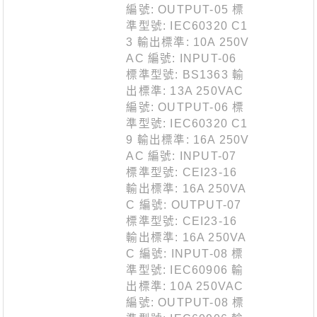
編號: OUTPUT-05 標
準型號: IEC60320 C1
3 輸出標準: 10A 250V
AC 編號: INPUT-06
標準型號: BS1363 輸
出標準: 13A 250VAC
編號: OUTPUT-06 標
準型號: IEC60320 C1
9 輸出標準: 16A 250V
AC 編號: INPUT-07
標準型號: CEI23-16
輸出標準: 16A 250VA
C 編號: OUTPUT-07
標準型號: CEI23-16
輸出標準: 16A 250VA
C 編號: INPUT-08 標
準型號: IEC60906 輸
出標準: 10A 250VAC
編號: OUTPUT-08 標