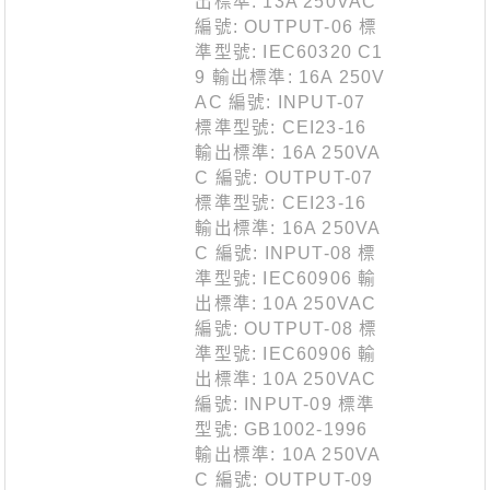
出標準: 13A 250VAC
編號: OUTPUT-06 標
準型號: IEC60320 C1
9 輸出標準: 16A 250V
AC 編號: INPUT-07
標準型號: CEI23-16
輸出標準: 16A 250VA
C 編號: OUTPUT-07
標準型號: CEI23-16
輸出標準: 16A 250VA
C 編號: INPUT-08 標
準型號: IEC60906 輸
出標準: 10A 250VAC
編號: OUTPUT-08 標
準型號: IEC60906 輸
出標準: 10A 250VAC
編號: INPUT-09 標準
型號: GB1002-1996
輸出標準: 10A 250VA
C 編號: OUTPUT-09