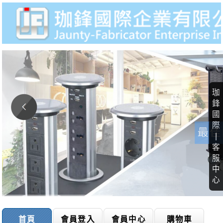
珈
鋒
國
際
|
客
服
中
心
首頁
會員登入
會員中心
購物車