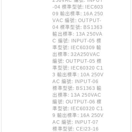
250VAC 編號: INPUT
-04 標準型號: IEC603
09 輸出標準: 16A 250
VAC 編號: OUTPUT-
04 標準型號: BS1363
輸出標準: 13A 250VA
C 編號: INPUT-05 標
準型號: IEC60309 輸
出標準: 32A250VAC
編號: OUTPUT-05 標
準型號: IEC60320 C1
3 輸出標準: 10A 250V
AC 編號: INPUT-06
標準型號: BS1363 輸
出標準: 13A 250VAC
編號: OUTPUT-06 標
準型號: IEC60320 C1
9 輸出標準: 16A 250V
AC 編號: INPUT-07
標準型號: CEI23-16