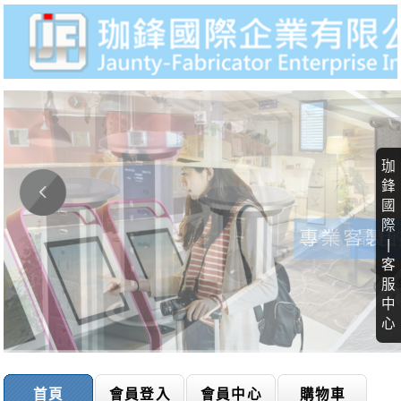
珈
鋒
國
際
|
客
服
中
心
首頁
會員登入
會員中心
購物車