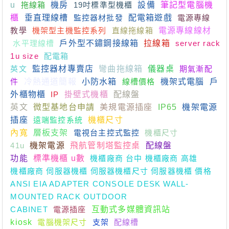
u
拖線箱
機房
19吋標準型機櫃
設備
筆記型電腦機
櫃
垂直理線槽
監控器材批發
配電箱遊戲
電源專線
教學
機架型主機監控系列
直線拖線箱
電源專線線材
水平理線槽
戶外型不鏽鋼接線箱
拉線箱
server rack
1u size
配電箱
英文
監控器材專賣店
彎曲拖線箱
儀器桌
期氣漸配
件
冷熱通道簡報
小防水箱
線槽價格
機架式電腦
戶
外櫃物櫃
IP
掛壁式機櫃
配線盤
英文
微型基地台申請
美規電源插座
IP65
機架電源
插座
遠端監控系統
機櫃尺寸
內寬
層板支架
電視台主控式監控
機櫃尺寸
41u
機架電源
飛航管制塔監控桌
配線盤
功能
標準機櫃 u數
機櫃廠商 台中 機櫃廠商 高雄
機櫃廠商 伺服器機櫃 伺服器機櫃尺寸 伺服器機櫃 價格
ANSI EIA ADAPTER CONSOLE DESK WALL-
MOUNTED RACK OUTDOOR
CABINET
電源插座
互動式多媒體資訊站
kiosk
電腦機架尺寸
支架
配線槽