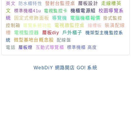
英文
防水櫃特性
發射台監控桌
層板設計
走線槽英
文
標準機櫃41u
電視監控卡
機櫃電源組
校園導覽系
統
固定式修飾面板
導覽機
電腦機櫃報價
掛式監控
控制箱
導覽系統功能
電視牆監控桌
線槽板
裝潢配線
槽
電視監控器
層板diy
戶外櫃子
機架型主機監控系
統
微型基地台概念股
配線盤
電話
層板燈
互動式導覽櫃
標準機櫃 高度
WebDiY 網路開店 GO! 系統