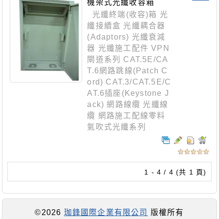
機架式光纖收容箱
光纖終端(收容)箱 光
纖接續盒 光纖耦合器
(Adaptors) 光纖衰減
器 光纖施工配件 VPN
閘道系列 CAT.5E/CA
T.6網路跳線(Patch C
ord) CAT.3/CAT.5E/C
AT.6插座(Keystone J
ack) 網路線纜 光纖線
纜 網路施工配線零料
氣吹式光纖系列
1 - 4 / 4 (共 1 頁)
©2026
珈鋒國際企業有限公司
版權所有