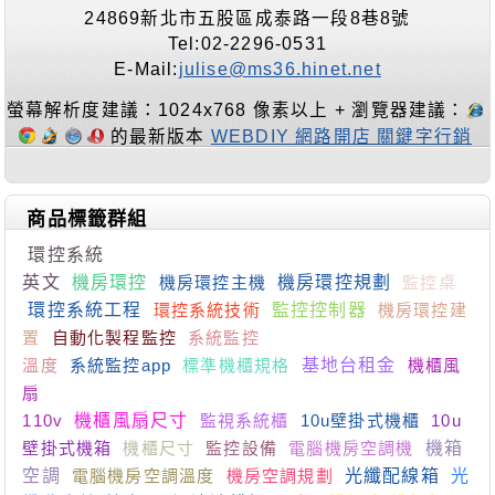
24869新北市五股區成泰路一段8巷8號
Tel:02-2296-0531
E-Mail:
julise@ms36.hinet.net
螢幕解析度建議：1024x768 像素以上 + 瀏覽器建議：
的最新版本
WEBDIY 網路開店 關鍵字行銷
商品標籤群組
環控系統
英文
機房環控
機房環控主機
機房環控規劃
監控桌
環控系統工程
環控系統技術
監控控制器
機房環控建
置
自動化製程監控
系統監控
溫度
系統監控app
標準機櫃規格
基地台租金
機櫃風
扇
110v
機櫃風扇尺寸
監視系統櫃
10u壁掛式機櫃
10u
壁掛式機箱
機櫃尺寸
監控設備
電腦機房空調機
機箱
空調
電腦機房空調溫度
機房空調規劃
光纖配線箱
光