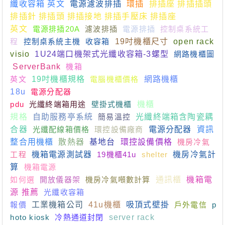
纖收容箱 英文
電源濾波排插
環插
排插座 排插插頭
排插針 排插頭 排插接地 排插手壓床 排插座
英文
電源排插20A
濾波排插
電源排插
控制桌系統工
程
控制桌系統主機
收容箱
19吋機櫃尺寸
open rack
visio
1U24端口機架式光纖收容箱-3螺型
網路機櫃圖
ServerBank
機箱
英文
19吋機櫃規格
電腦機櫃價格
網路機櫃
18u
電源分配器
pdu
光纖終端箱用途
壁掛式機櫃
機櫃
規格
自助服務亭系統
簡易溫控
光纖終端箱含陶瓷耦
合器
光纖配線箱價格
環控設備廠商
電源分配器
資訊
整合用機櫃
散熱器
基地台
環控設備價格
機房冷氣
工程
機箱電源測試器
19機櫃41u
shelter
機房冷氣計
算
機箱電源
如何選
開放儀器架
機房冷氣噸數計算
通訊櫃
機箱電
源 推薦
光纖收容箱
報價
工業機箱公司
41u機櫃
吸頂式壁掛
戶外電信
p
hoto kiosk
冷熱通道封閉
server rack