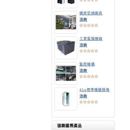
機房空調廠商
洽詢
工業電腦機箱
洽詢
監控機櫃
洽詢
41u標準機櫃規格
洽詢
珈鋒國際產品