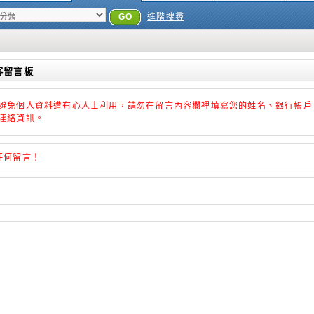
GO
進階搜尋
客留言板
避免個人資料遭有心人士利用，請勿在留言內容欄裡填寫您的姓名、銀行帳戶
連絡資訊。
任何留言！