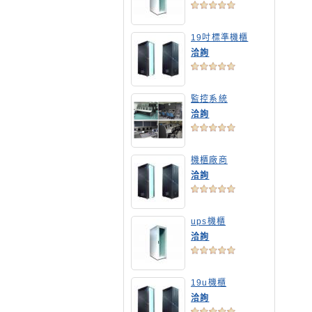
19吋標準機櫃
洽詢
監控系統
洽詢
機櫃廠商
洽詢
ups機櫃
洽詢
19u機櫃
洽詢