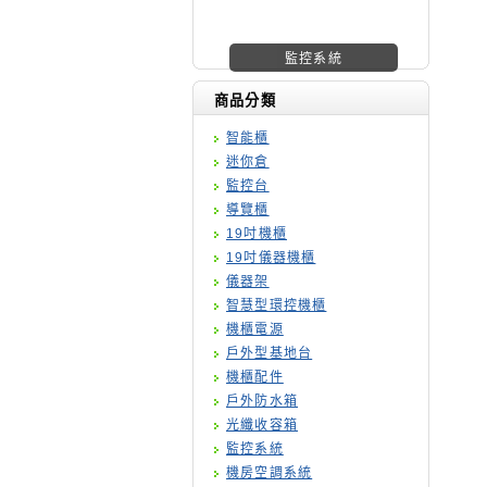
機櫃廠商
商品分類
智能櫃
迷你倉
監控台
導覽櫃
19吋機櫃
19吋儀器機櫃
儀器架
智慧型環控機櫃
機櫃電源
戶外型基地台
機櫃配件
戶外防水箱
光纖收容箱
監控系統
機房空調系統