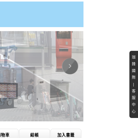
珈
鋒
國
際
|
客
服
中
心
購物車
結帳
加入書籤