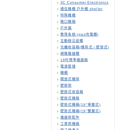
3C Consumer Electronics
通信機櫃.戶外櫃 shelter
特殊機櫃
路口機箱
戶外箱
教育系統-(pad充電櫃)
互動辦公設備
光纖收容箱(機架式 / 壁掛式)
網路儀器櫃
19吋標準儀器箱
電源管理
機櫃
開放式機架
壁掛架
壁掛式收容箱
壁掛式機箱
壁掛式機箱(19''單層式)
壁掛式機箱(19''雙層式)
儀器架配件
工業用機箱