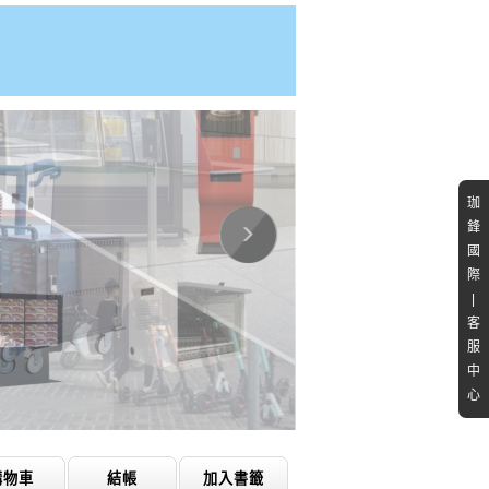
珈
鋒
國
際
|
客
服
中
心
購物車
結帳
加入書籤