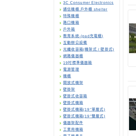
3C Consumer Electronics
通信機櫃.戶外櫃 shelter
特殊機櫃
路口機箱
戶外箱
教育系統-(pad充電櫃)
互動辦公設備
光纖收容箱(機架式 / 壁掛式)
網路儀器櫃
19吋標準儀器箱
電源管理
機櫃
開放式機架
壁掛架
壁掛式收容箱
壁掛式機箱
壁掛式機箱(19''單層式)
壁掛式機箱(19''雙層式)
儀器架配件
工業用機箱