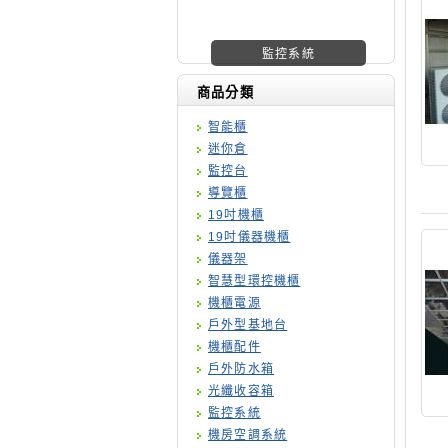
機櫃廠商
商品分類
智能櫃
迷你倉
監控台
導覽櫃
19吋機櫃
19吋儀器機櫃
儀器架
智慧型環控機櫃
機櫃電源
戶外型基地台
機櫃配件
戶外防水箱
光纖收容箱
監控系統
機房空調系統