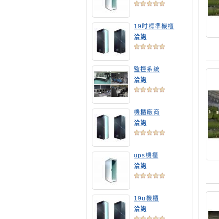
19吋標準機櫃
洽詢
監控系統
洽詢
機櫃廠商
洽詢
ups機櫃
洽詢
19u機櫃
洽詢