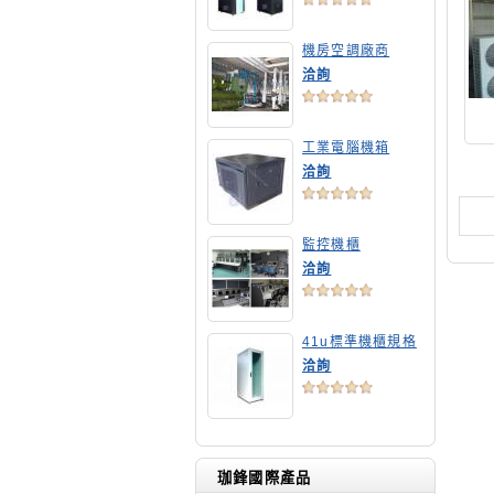
機房空調廠商
洽詢
工業電腦機箱
洽詢
監控機櫃
洽詢
41u標準機櫃規格
洽詢
珈鋒國際產品