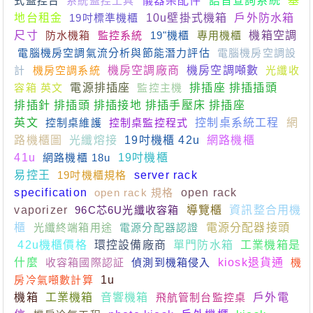
式監控台
系統監控工具
儀器架配件
語音查詢系統
基
地台租金
19吋標準機櫃
10u壁掛式機箱
戶外防水箱
尺寸
防水機箱
監控系統
19"機櫃
專用機櫃
機箱空調
電腦機房空調氣流分析與節能潛力評估
電腦機房空調設
計
機房空調系統
機房空調廠商
機房空調噸數
光纖收
容箱 英文
電源排插座
監控主機
排插座 排插插頭
排插針 排插頭 排插接地 排插手壓床 排插座
英文
控制桌維護
控制桌監控程式
控制桌系統工程
網
路機櫃圖
光纖熔接
19吋機櫃 42u
網路機櫃
41u
網路機櫃 18u
19吋機櫃
易控王
19吋機櫃規格
server rack
specification
open rack 規格
open rack
vaporizer
96C芯6U光纖收容箱
導覽櫃
資訊整合用機
櫃
光纖終端箱用途
電源分配器認證
電源分配器接頭
42u機櫃價格
環控設備廠商
單門防水箱
工業機箱是
什麼
收容箱國際認証
偵測到機箱侵入
kiosk退貨通
機
房冷氣噸數計算
1u
機箱
工業機箱
音響機箱
飛航管制台監控桌
戶外電