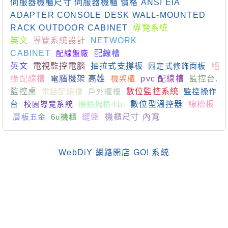
伺服器機櫃尺寸 伺服器機櫃 價格 ANSI EIA
ADAPTER CONSOLE DESK WALL-MOUNTED
RACK OUTDOOR CABINET
導覽系統
英文
導覽系統設計
NETWORK
CABINET
配線盤廠
配線槽
英文
電視監控電腦
抽拉式支撐板
固定式修飾面板
絕
緣配線槽
電腦機架 高雄
機架櫃
pvc 配線槽
監控台.
監控桌
電話配線槽
戶外櫃檯
數位監控系統
監控操作
台
校園導覽系統
機櫃規格41u
數位型溫控器
線槽板
層板五金
6u機櫃
鍵盤
機櫃尺寸 內寬
WebDiY 網路開店 GO! 系統