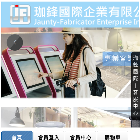
珈
鋒
國
際
|
客
服
中
心
首頁
會員登入
會員中心
購物車