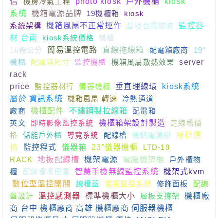
信
機房冷氣工程
photo kiosk
戶外機櫃
kiosk
系統
機箱電源品牌
19機櫃箱
kiosk
系統架構
機箱風扇不正常運作
基地台電磁波
監控器
材 台南
kiosk系統價格
機櫃
1u幾公分
簡易溫控電路
直線拖線箱
配電箱廠商
19"
機櫃
配電箱尺寸
監控機櫃
機箱風扇散熱效果
server
rack
price
監控器材行
儀器機櫃
垂直理線環
kiosk系統
屬於 資訊系統
機箱風扇 轉速
冷熱通道
廠商
機櫃配件
不鏽鋼製拉線箱
配電箱
英文
即時影像監控系統
機櫃箱架設計製造
走線槽價
格
儲能戶外櫃
導覽系統
配線槽
機櫃電源組
線槽價
格
監控程式
儀器箱
23”儀器機櫃
LTD-19
RACK
地板配線槽
機架電源
電腦機架櫃
戶外櫃物
櫃
配線槽哪裡買
智慧手機無線監控系統
機架式kvm
數位型溫控開關
線槽蓋
電視監控系統
修飾面板
配線
盤設計
溫控感測器
標準機櫃大小
層板支撐架
機櫃廠
商 台中 機櫃廠商 高雄 機櫃廠商 伺服器機櫃