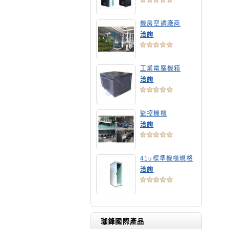
機房空調廠商
洽詢
工業電腦機箱
洽詢
監控機櫃
洽詢
41u標準機櫃規格
洽詢
珈鋒國際產品