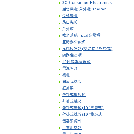
3C Consumer Electronics
通信機櫃.戶外櫃 shelter
特殊機櫃
路口機箱
戶外箱
教育系統-(pad充電櫃)
互動辦公設備
光纖收容箱(機架式 / 壁掛式)
網路儀器櫃
19吋標準儀器箱
電源管理
機櫃
開放式機架
壁掛架
壁掛式收容箱
壁掛式機箱
壁掛式機箱(19''單層式)
壁掛式機箱(19''雙層式)
儀器架配件
工業用機箱