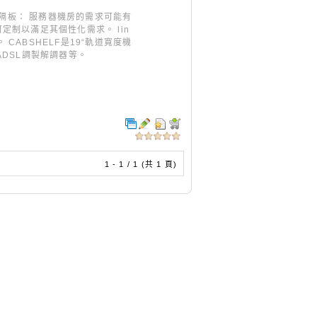
 2U隔板： 服務器機房的需求可能有
制以滿足其個性化需求。 lin
ABSHELF是19“軌道寬度機
ADSL調製解調器等。
1 - 1 / 1 (共 1 頁)