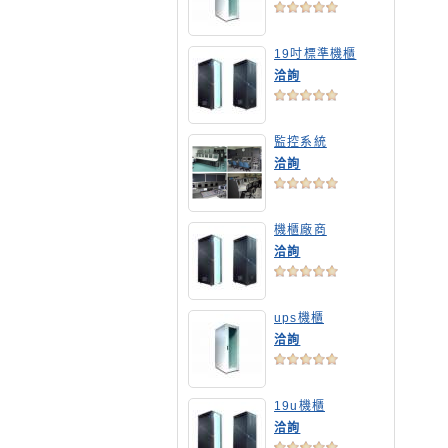
19吋標準機櫃
洽詢
監控系統
洽詢
機櫃廠商
洽詢
ups機櫃
洽詢
19u機櫃
洽詢