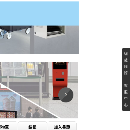
珈
鋒
國
際
|
客
服
中
心
購物車
結帳
加入書籤