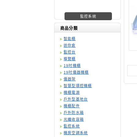
機櫃廠商
商品分類
智能櫃
迷你倉
監控台
導覽櫃
19吋機櫃
19吋儀器機櫃
儀器架
智慧型環控機櫃
機櫃電源
戶外型基地台
機櫃配件
戶外防水箱
光纖收容箱
監控系統
機房空調系統