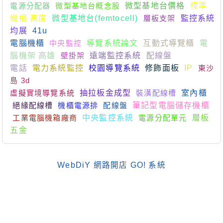
電源分配器
微型基地台概念股
微型基地台價格
標準
機櫃 高度
微型基地台(femtocell)
層板支架
監控系統
均展
41u
電腦機櫃
中央監控
導覽系統論文
互動式導覽櫃
電
腦機架 高雄
壁掛架
遠端監控系統
配線盤
電話
電力系統監控
校園導覽系統
修飾面板
IP
東沙
島 3d
虛擬實境導覽系統
抽拉板金成型
裝潢配線槽
室內櫃
絕緣配線槽
機櫃電源排
配線盤
筆記型電腦儲存機櫃
工業電腦機箱廠商
中央監控系統
電源分配單元
層板
五金
WebDiY 網路開店 GO! 系統