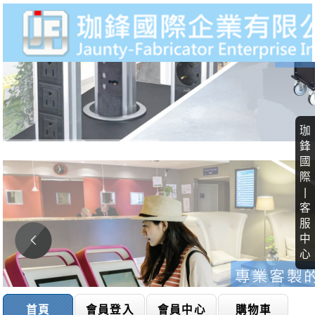
珈
鋒
國
際
|
客
服
中
心
首頁
會員登入
會員中心
購物車