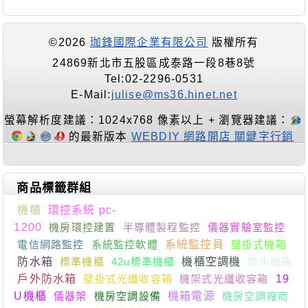
©2026
珈鋒國際企業有限公司
版權所有
24869新北市五股區成泰路一段8巷8號
Tel:02-2296-0531
E-Mail:
julise@ms36.hinet.net
螢幕解析度建議：1024x768 像素以上 + 瀏覽器建議：
的最新版本
WEBDIY 網路開店 關鍵字行銷
商品標籤群組
機櫃
環控系統 pc-
1200
機房環控建置
半導體製程監控
儀器實驗室監控
電信網路監控
系統監控軟體
系統監控員
壁掛式機箱
防水箱
標準機櫃
42u標準機櫃
機櫃空調機
防水機箱
戶外防水箱
壁掛式光纖收容箱
機架式光纖收容箱
19
U機櫃
儀器架
機房空調設備
機箱電源
機房空調廠商