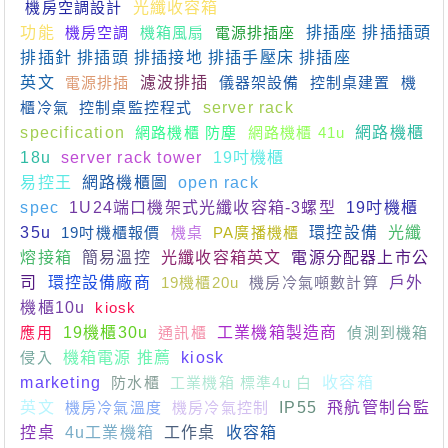
機房空調設計
光纖收容箱
功能
機房空調
機箱風扇
電源排插座
排插座 排插插頭
排插針 排插頭 排插接地 排插手壓床 排插座
英文
電源排插
濾波排插
儀器架設備
控制桌建置
機
櫃冷氣
控制桌監控程式
server rack
specification
網路機櫃 防塵
網路機櫃 41u
網路機櫃
18u
server rack tower
19吋機櫃
易控王
網路機櫃圖
open rack
spec
1U24端口機架式光纖收容箱-3螺型
19吋機櫃
35u
19吋機櫃報價
機桌
PA廣播機櫃
環控設備
光纖
熔接箱
簡易溫控
光纖收容箱英文
電源分配器上市公
司
環控設備廠商
19機櫃20u
機房冷氣噸數計算
戶外
機櫃10u
kiosk
應用
19機櫃30u
通訊櫃
工業機箱製造商
偵測到機箱
侵入
機箱電源 推薦
kiosk
marketing
防水櫃
工業機箱 標準4u 白
收容箱
英文
機房冷氣溫度
機房冷氣控制
IP55
飛航管制台監
控桌
4u工業機箱
工作桌
收容箱