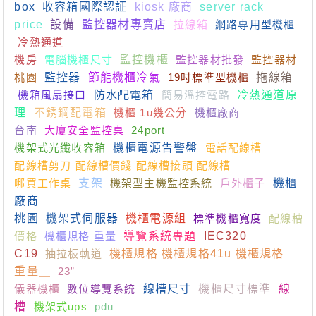
box
收容箱國際認証
kiosk 廠商
server rack
price
設備
監控器材專賣店
拉線箱
網路專用型機櫃
冷熱通道
機房
電腦機櫃尺寸
監控機櫃
監控器材批發
監控器材
桃園
監控器
節能機櫃冷氣
19吋標準型機櫃
拖線箱
機箱風扇接口
防水配電箱
簡易溫控電路
冷熱通道原
理
不銹鋼配電箱
機櫃 1u幾公分
機櫃廠商
台南
大廈安全監控桌
24port
機架式光纖收容箱
機櫃電源告警盤
電話配線槽
配線槽剪刀 配線槽價錢 配線槽接頭 配線槽
哪買工作桌
支架
機架型主機監控系統
戶外櫃子
機櫃
廠商
桃園
機架式伺服器
機櫃電源組
標準機櫃寬度
配線槽
價格
機櫃規格 重量
導覽系統專題
IEC320
C19
抽拉板軌道
機櫃規格 機櫃規格41u 機櫃規格
重量＿
23”
儀器機櫃
數位導覽系統
線槽尺寸
機櫃尺寸標準
線
槽
機架式ups
pdu