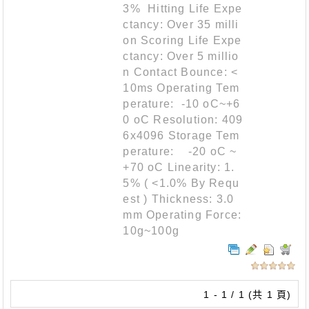
3% Hitting Life Expe
ctancy: Over 35 milli
on Scoring Life Expe
ctancy: Over 5 millio
n Contact Bounce: <
10ms Operating Tem
perature: -10 oC~+6
0 oC Resolution: 409
6x4096 Storage Tem
perature: -20 oC ~
+70 oC Linearity: 1.
5% ( <1.0% By Requ
est ) Thickness: 3.0
mm Operating Force:
10g~100g
1 - 1 / 1 (共 1 頁)