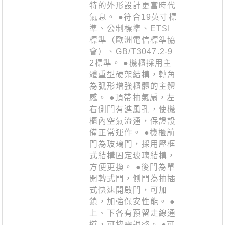
特的外形設計更富時代
氣息。 ●符合19英寸標
準、公制標準、ETSI
標準（歐洲電信標準協
會）、GB/T3047.2-9
2標準。 ●機櫃採用主
體重型硬架結構，轉角
為弧形增強櫃體的主體
感。 ●頂帶抽氣扇，左
右側門有進風孔，使機
櫃內空氣流通，保證設
備正常運作。 ●機櫃前
門為玻璃門，採用壓框
式結構固定玻璃結構，
方便更換。 ●後門為單
開轉式門，側門為抽插
式快速開啟門，可加
鎖，加強保安性能。 ●
上、下各有預留走線通
道，可按需調整。 ●可