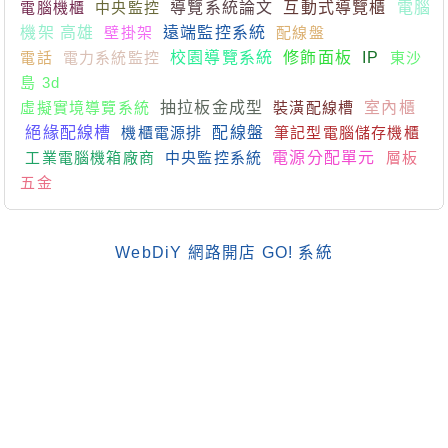
電腦機櫃
中央監控
導覽系統論文
互動式導覽櫃
電腦
機架 高雄
壁掛架
遠端監控系統
配線盤
電話
電力系統監控
校園導覽系統
修飾面板
IP
東沙
島 3d
虛擬實境導覽系統
抽拉板金成型
裝潢配線槽
室內櫃
絕緣配線槽
機櫃電源排
配線盤
筆記型電腦儲存機櫃
工業電腦機箱廠商
中央監控系統
電源分配單元
層板
五金
WebDiY 網路開店 GO! 系統