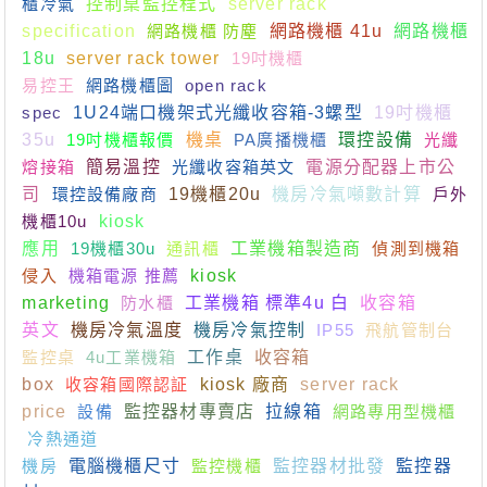
櫃冷氣
控制桌監控程式
server rack
specification
網路機櫃 防塵
網路機櫃 41u
網路機櫃
18u
server rack tower
19吋機櫃
易控王
網路機櫃圖
open rack
spec
1U24端口機架式光纖收容箱-3螺型
19吋機櫃
35u
19吋機櫃報價
機桌
PA廣播機櫃
環控設備
光纖
熔接箱
簡易溫控
光纖收容箱英文
電源分配器上市公
司
環控設備廠商
19機櫃20u
機房冷氣噸數計算
戶外
機櫃10u
kiosk
應用
19機櫃30u
通訊櫃
工業機箱製造商
偵測到機箱
侵入
機箱電源 推薦
kiosk
marketing
防水櫃
工業機箱 標準4u 白
收容箱
英文
機房冷氣溫度
機房冷氣控制
IP55
飛航管制台
監控桌
4u工業機箱
工作桌
收容箱
box
收容箱國際認証
kiosk 廠商
server rack
price
設備
監控器材專賣店
拉線箱
網路專用型機櫃
冷熱通道
機房
電腦機櫃尺寸
監控機櫃
監控器材批發
監控器