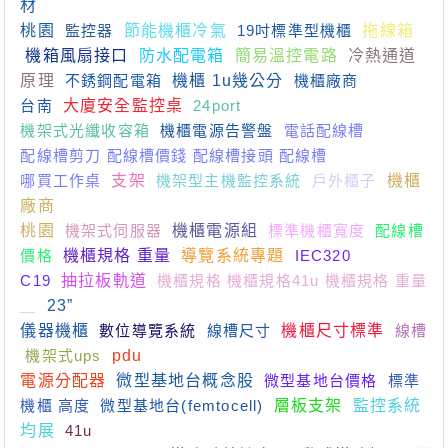
材
桃園
監控器
節能機櫃冷氣
19吋標準型機櫃
拖線箱
機箱風扇接口
防水配電箱
簡易溫控電路
冷熱通道
原理
不銹鋼配電箱
機櫃 1u幾公分
機櫃廠商
台南
大廈安全監控桌
24port
機架式光纖收容箱
機櫃電源告警盤
電話配線槽
配線槽剪刀 配線槽價錢 配線槽接頭 配線槽
哪買工作桌
支架
機架型主機監控系統
戶外櫃子
機櫃
廠商
桃園
機架式伺服器
機櫃電源組
標準機櫃寬度
配線槽
價格
機櫃規格 重量
導覽系統專題
IEC320
C19
抽拉板軌道
機櫃規格 機櫃規格41u 機櫃規格 重量
＿
23”
儀器機櫃
數位導覽系統
線槽尺寸
機櫃尺寸標準
線槽
機架式ups
pdu
電源分配器
微型基地台概念股
微型基地台價格
標準
機櫃 高度
微型基地台(femtocell)
層板支架
監控系統
均展
41u