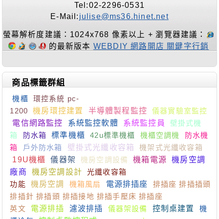
Tel:02-2296-0531
E-Mail:
julise@ms36.hinet.net
螢幕解析度建議：1024x768 像素以上 + 瀏覽器建議：
的最新版本
WEBDIY 網路開店 關鍵字行銷
商品標籤群組
機櫃
環控系統 pc-
1200
機房環控建置
半導體製程監控
儀器實驗室監控
電信網路監控
系統監控軟體
系統監控員
壁掛式機
箱
防水箱
標準機櫃
42u標準機櫃
機櫃空調機
防水機
箱
戶外防水箱
壁掛式光纖收容箱
機架式光纖收容箱
19U機櫃
儀器架
機房空調設備
機箱電源
機房空調
廠商
機房空調設計
光纖收容箱
功能
機房空調
機箱風扇
電源排插座
排插座 排插插頭
排插針 排插頭 排插接地 排插手壓床 排插座
英文
電源排插
濾波排插
儀器架設備
控制桌建置
機