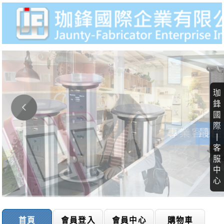
珈
鋒
國
際
|
客
服
中
心
首頁
會員登入
會員中心
購物車