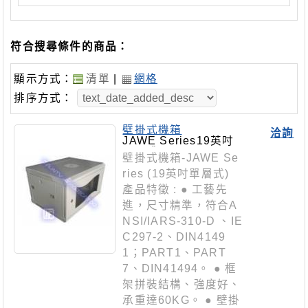
符合搜尋條件的商品：
顯示方式：
清單
|
網格
排序方式：
壁掛式機箱
洽詢
JAWE Series19英吋
單層式
壁掛式機箱-JAWE Se
ries (19英吋單層式)
產品特徵 : ● 工藝先
進，尺寸精準，符合A
NSI/IARS-310-D 、IE
C297-2、DIN4149
1；PART1、PART
7、DIN41494。 ● 框
架拼裝結構、強度好、
承重達60KG。 ● 壁掛