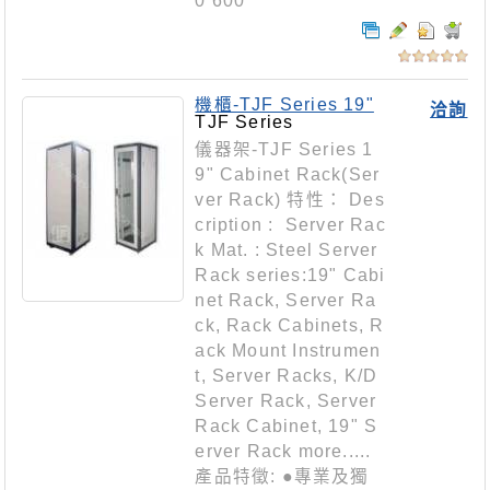
0 600
機櫃-TJF Series 19"
洽詢
Cabinet Rack(Server
TJF Series
Rack)
儀器架-TJF Series 1
9" Cabinet Rack(Ser
ver Rack) 特性： Des
cription : Server Rac
k Mat. : Steel Server
Rack series:19" Cabi
net Rack, Server Ra
ck, Rack Cabinets, R
ack Mount Instrumen
t, Server Racks, K/D
Server Rack, Server
Rack Cabinet, 19" S
erver Rack more.....
產品特徵: ●專業及獨