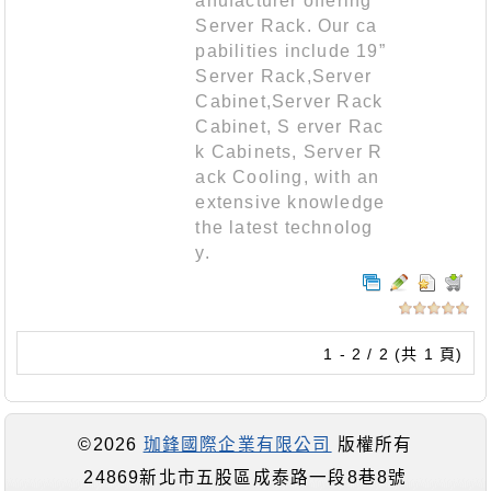
anufacturer offering
Server Rack. Our ca
pabilities include 19”
Server Rack,Server
Cabinet,Server Rack
Cabinet, S erver Rac
k Cabinets, Server R
ack Cooling, with an
extensive knowledge
the latest technolog
y.
1 - 2 / 2 (共 1 頁)
©2026
珈鋒國際企業有限公司
版權所有
24869新北市五股區成泰路一段8巷8號