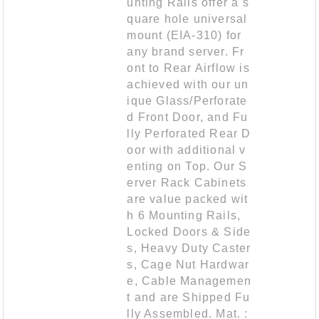
unting Rails offer a s
quare hole universal
mount (EIA-310) for
any brand server. Fr
ont to Rear Airflow is
achieved with our un
ique Glass/Perforate
d Front Door, and Fu
lly Perforated Rear D
oor with additional v
enting on Top. Our S
erver Rack Cabinets
are value packed wit
h 6 Mounting Rails,
Locked Doors & Side
s, Heavy Duty Caster
s, Cage Nut Hardwar
e, Cable Managemen
t and are Shipped Fu
lly Assembled. Mat. :