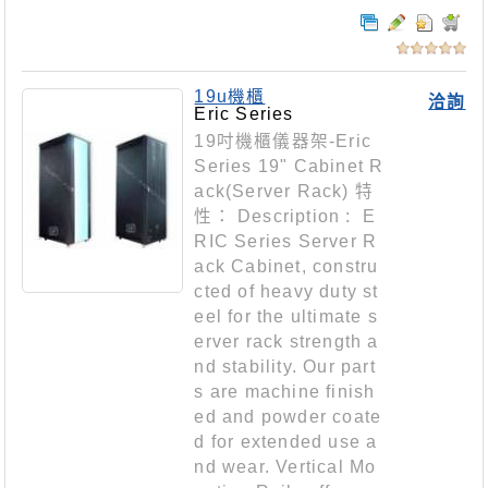
19u機櫃
洽詢
Eric Series
19吋機櫃儀器架-Eric
Series 19" Cabinet R
ack(Server Rack) 特
性： Description : E
RIC Series Server R
ack Cabinet, constru
cted of heavy duty st
eel for the ultimate s
erver rack strength a
nd stability. Our part
s are machine finish
ed and powder coate
d for extended use a
nd wear. Vertical Mo