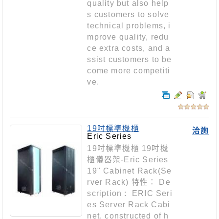
quality but also help
s customers to solve
technical problems, i
mprove quality, redu
ce extra costs, and a
ssist customers to be
come more competiti
ve.
19吋標準機櫃
洽詢
Eric Series
19吋標準機櫃 19吋機
櫃儀器架-Eric Series
19" Cabinet Rack(Se
rver Rack) 特性： De
scription : ERIC Seri
es Server Rack Cabi
net, constructed of h