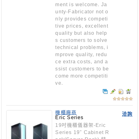
ment is welcome. Ja
unty-Fabricator not o
nly provides competi
tive prices, excellent
quality but also help
s customers to solve
technical problems, i
mprove quality, redu
ce extra costs, and a
ssist customers to be
come more competiti
ve.
機櫃廠商
洽詢
Eric Series
19吋機櫃儀器架-Eric
Series 19" Cabinet R