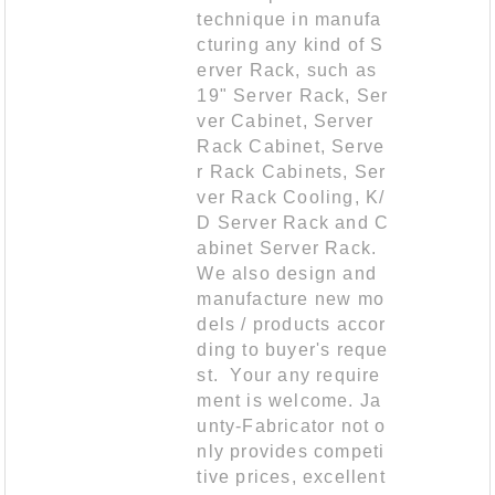
technique in manufa
cturing any kind of S
erver Rack, such as
19" Server Rack, Ser
ver Cabinet, Server
Rack Cabinet, Serve
r Rack Cabinets, Ser
ver Rack Cooling, K/
D Server Rack and C
abinet Server Rack.
We also design and
manufacture new mo
dels / products accor
ding to buyer's reque
st. Your any require
ment is welcome. Ja
unty-Fabricator not o
nly provides competi
tive prices, excellent