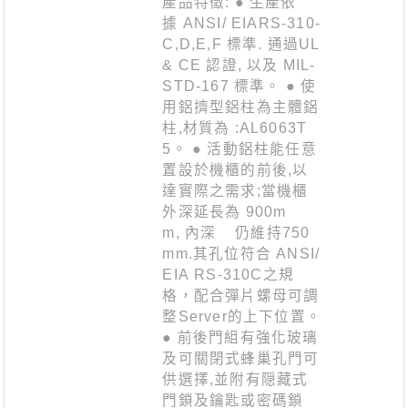
產品特徵: ● 生產依
據 ANSI/ EIARS-310-
C,D,E,F 標準. 通過UL
& CE 認證, 以及 MIL-
STD-167 標準。 ● 使
用鋁擠型鋁柱為主體鋁
柱,材質為 :AL6063T
5。 ● 活動鋁柱能任意
置設於機櫃的前後,以
達實際之需求;當機櫃
外深延長為 900m
m, 內深 仍維持750
mm.其孔位符合 ANSI/
EIA RS-310C之規
格，配合彈片螺母可調
整Server的上下位置。
● 前後門組有強化玻璃
及可關閉式蜂巢孔門可
供選擇,並附有隠藏式
門鎖及鑰匙或密碼鎖