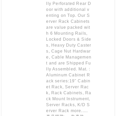
lly Perforated Rear D
oor with additional v
enting on Top. Our S
erver Rack Cabinets
are value packed wit
h 6 Mounting Rails,
Locked Doors & Side
s, Heavy Duty Caster
s, Cage Nut Hardwar
e, Cable Managemen
t and are Shipped Fu
lly Assembled. Mat. :
Aluminum Cabinet R
ack series:19" Cabin
et Rack, Server Rac
k, Rack Cabinets, Ra
ck Mount Instrument,
Server Racks, K/D S
erver Rack more.....