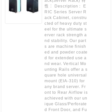
ack(Server Rack) 特
性： Description : E
RIC Series Server R
ack Cabinet, constru
cted of heavy duty st
eel for the ultimate s
erver rack strength a
nd stability. Our part
s are machine finish
ed and powder coate
d for extended use a
nd wear. Vertical Mo
unting Rails offer a s
quare hole universal
mount (EIA-310) for
any brand server. Fr
ont to Rear Airflow is
achieved with our un
ique Glass/Perforate
d Front Door, and Fu