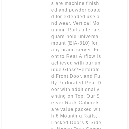
s are machine finish
ed and powder coate
d for extended use a
nd wear. Vertical Mo
unting Rails offer a s
quare hole universal
mount (EIA-310) for
any brand server. Fr
ont to Rear Airflow is
achieved with our un
ique Glass/Perforate
d Front Door, and Fu
lly Perforated Rear D
oor with additional v
enting on Top. Our S
erver Rack Cabinets
are value packed wit
h 6 Mounting Rails,
Locked Doors & Side