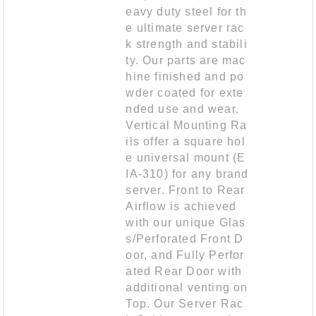
eavy duty steel for th
e ultimate server rac
k strength and stabili
ty. Our parts are mac
hine finished and po
wder coated for exte
nded use and wear.
Vertical Mounting Ra
ils offer a square hol
e universal mount (E
IA-310) for any brand
server. Front to Rear
Airflow is achieved
with our unique Glas
s/Perforated Front D
oor, and Fully Perfor
ated Rear Door with
additional venting on
Top. Our Server Rac