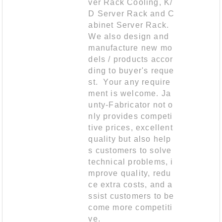
ver Rack Cooling, K/
D Server Rack and C
abinet Server Rack.
We also design and
manufacture new mo
dels / products accor
ding to buyer's reque
st. Your any require
ment is welcome. Ja
unty-Fabricator not o
nly provides competi
tive prices, excellent
quality but also help
s customers to solve
technical problems, i
mprove quality, redu
ce extra costs, and a
ssist customers to be
come more competiti
ve.