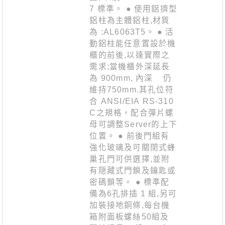
7 標準。 ● 使用鋁擠型
鋁柱為主體鋁柱,材質
為 :AL6063T5。 ● 活
動鋁柱能任意置設於機
櫃的前後,以達實際之
需求;當機櫃外深延長
為 900mm, 內深 仍
維持750mm.其孔位符
合 ANSI/EIA RS-310
C之規格，配合彈片螺
母可調整Server的上下
位置。 ● 前後門組有
強化玻璃及可關閉式蜂
巢孔門可供選擇,並附
有隠藏式門鎖及鑰匙或
密碼鎖等。 ● 標準配
備為6孔排插 1 組,另可
加裝接地銅條,每台機
箱附面板螺絲50組及