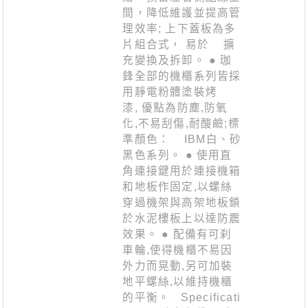
間，降低維護並提高管
理效率; 上下蓋板為多
片組合式， 易於 擴
充變換及拆卸。 ● 珈
鋒全部的機櫃系列皆採
用靜電粉體塗裝烤
漆, 優點為防塵,防氧
化,不易刮傷,耐酸鹼;標
準顏色： IBM白、砂
黑色系列。 ● 使用直
角連接鍵用於連接機箱
和地板作固定,以螺絲
穿過機架與高架地板鎖
於水泥樓板上以達防震
效果。 ● 配備有可刹
車輪,使得機櫃不易因
外力而晃動,另可加裝
地平螺絲,以維持機櫃
的平衡。 Specificati