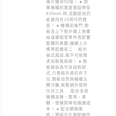
彈片螺母50組。 ● 如
果機櫃的寛度需延伸至
630mm 時,活動鋁柱仍
能維持在19英吋的寛
度。 ● 機櫃前後門.側
板及上下框外觀上無螺
絲或螺帽等零件而影響
整體的美觀;機櫃上方
標準配備有二 組外
抽式風扇,客戶可依需
求加裝風扇組。 ● 側
板裝設為可自由拆卸
式,只需兩手將扣件下
拉,側板自然與機櫃主
體分離,無需額外使用
任何工具 ,配合多部
機櫃並聯，整齊、美
觀，使機房降低維護成
本。 ● 配合網路連
結，預留左右側配線空