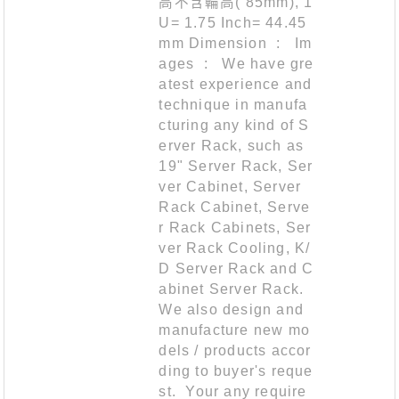
高不含輪高( 85mm), 1
U= 1.75 Inch= 44.45
mm Dimension : Im
ages : We have gre
atest experience and
technique in manufa
cturing any kind of S
erver Rack, such as
19" Server Rack, Ser
ver Cabinet, Server
Rack Cabinet, Serve
r Rack Cabinets, Ser
ver Rack Cooling, K/
D Server Rack and C
abinet Server Rack.
We also design and
manufacture new mo
dels / products accor
ding to buyer's reque
st. Your any require