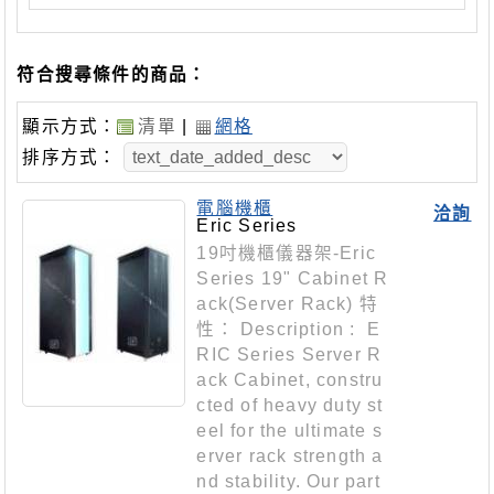
符合搜尋條件的商品：
顯示方式：
清單
|
網格
排序方式：
電腦機櫃
洽詢
Eric Series
19吋機櫃儀器架-Eric
Series 19" Cabinet R
ack(Server Rack) 特
性： Description : E
RIC Series Server R
ack Cabinet, constru
cted of heavy duty st
eel for the ultimate s
erver rack strength a
nd stability. Our part