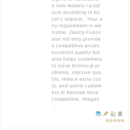
e new models / prod
ucts according to bu
yer's request. Your a
ny requirement is we
lcome. Jaunty-Fabric
ator not only provide
s competitive prices,
excellent quality but
also helps customers
to solve technical pr
oblems, improve qua
lity, reduce extra cos
ts, and assist custom
ers to become more
competitive. Images
: