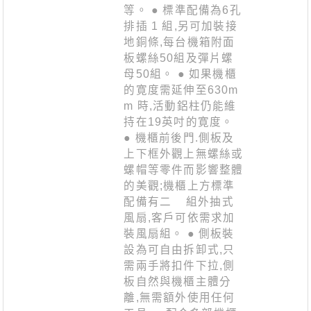
等。 ● 標準配備為6孔
排插 1 組,另可加裝接
地銅條,每台機箱附面
板螺絲50組及彈片螺
母50組。 ● 如果機櫃
的寛度需延伸至630m
m 時,活動鋁柱仍能維
持在19英吋的寛度。
● 機櫃前後門.側板及
上下框外觀上無螺絲或
螺帽等零件而影響整體
的美觀;機櫃上方標準
配備有二 組外抽式
風扇,客戶可依需求加
裝風扇組。 ● 側板裝
設為可自由拆卸式,只
需兩手將扣件下拉,側
板自然與機櫃主體分
離,無需額外使用任何