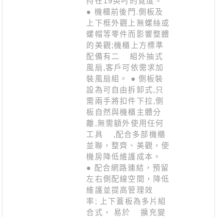
持在19英吋的寛度。
● 機櫃前後門.側板及
上下框外觀上無螺絲或
螺帽等零件而影響整體
的美觀;機櫃上方標準
配備有二 組外抽式
風扇,客戶可依需求加
裝風扇組。 ● 側板裝
設為可自由拆卸式,只
需兩手將扣件下拉,側
板自然與機櫃主體分
離,無需額外使用任何
工具 ,配合多部機櫃
並聯，整齊、美觀，使
機房降低維護成本。
● 配合網路連結，預留
左右側配線空間，降低
維護並提高管理效
率; 上下蓋板為多片組
合式， 易於 擴充變