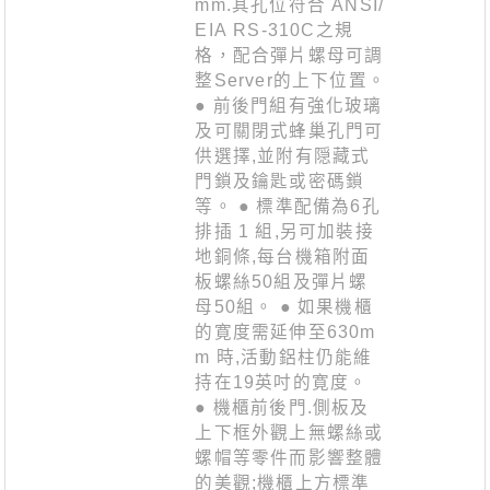
mm.其孔位符合 ANSI/
EIA RS-310C之規
格，配合彈片螺母可調
整Server的上下位置。
● 前後門組有強化玻璃
及可關閉式蜂巢孔門可
供選擇,並附有隠藏式
門鎖及鑰匙或密碼鎖
等。 ● 標準配備為6孔
排插 1 組,另可加裝接
地銅條,每台機箱附面
板螺絲50組及彈片螺
母50組。 ● 如果機櫃
的寛度需延伸至630m
m 時,活動鋁柱仍能維
持在19英吋的寛度。
● 機櫃前後門.側板及
上下框外觀上無螺絲或
螺帽等零件而影響整體
的美觀;機櫃上方標準