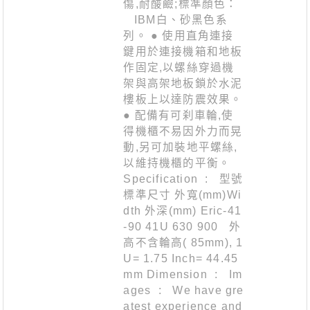
傷,耐酸鹼;標準顏色：
IBM白、砂黑色系
列。 ● 使用直角連接
鍵用於連接機箱和地板
作固定,以螺絲穿過機
架與高架地板鎖於水泥
樓板上以達防震效果。
● 配備有可刹車輪,使
得機櫃不易因外力而晃
動,另可加裝地平螺絲,
以維持機櫃的平衡。
Specification : 型號
標準尺寸 外寬(mm)Wi
dth 外深(mm) Eric-41
-90 41U 630 900 外
高不含輪高( 85mm), 1
U= 1.75 Inch= 44.45
mm Dimension : Im
ages : We have gre
atest experience and