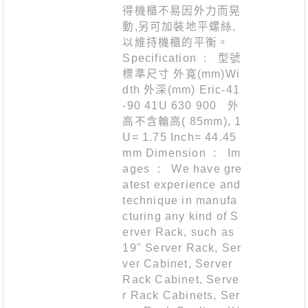
得機櫃不易因外力而晃
動,另可加裝地平螺絲,
以維持機櫃的平衡。
Specification : 型號
標準尺寸 外寬(mm)Wi
dth 外深(mm) Eric-41
-90 41U 630 900 外
高不含輪高( 85mm), 1
U= 1.75 Inch= 44.45
mm Dimension : Im
ages : We have gre
atest experience and
technique in manufa
cturing any kind of S
erver Rack, such as
19" Server Rack, Ser
ver Cabinet, Server
Rack Cabinet, Serve
r Rack Cabinets, Ser