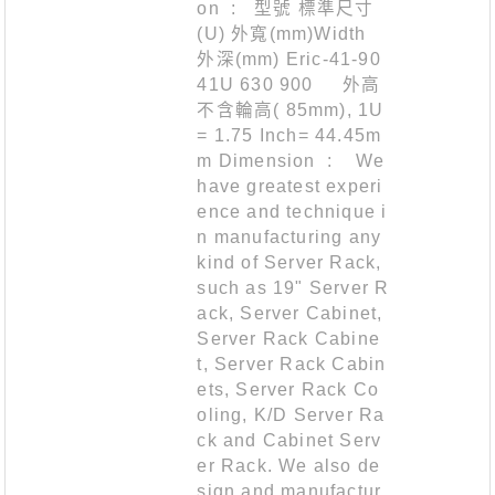
on : 型號 標準尺寸
(U) 外寬(mm)Width
外深(mm) Eric-41-90
41U 630 900 外高
不含輪高( 85mm), 1U
= 1.75 Inch= 44.45m
m Dimension : We
have greatest experi
ence and technique i
n manufacturing any
kind of Server Rack,
such as 19" Server R
ack, Server Cabinet,
Server Rack Cabine
t, Server Rack Cabin
ets, Server Rack Co
oling, K/D Server Ra
ck and Cabinet Serv
er Rack. We also de
sign and manufactur