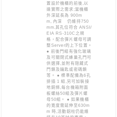
置設於機櫃的前後,以
達實際之需求;當機櫃
外深延長為 900m
m, 內深 仍維持750
mm.其孔位符合 ANSI/
EIA RS-310C之規
格，配合彈片螺母可調
整Server的上下位置。
● 前後門組有強化玻璃
及可關閉式蜂巢孔門可
供選擇,並附有隠藏式
門鎖及鑰匙或密碼鎖
等。 ● 標準配備為6孔
排插 1 組,另可加裝接
地銅條,每台機箱附面
板螺絲50組及彈片螺
母50組。 ● 如果機櫃
的寛度需延伸至630m
m 時,活動鋁柱仍能維