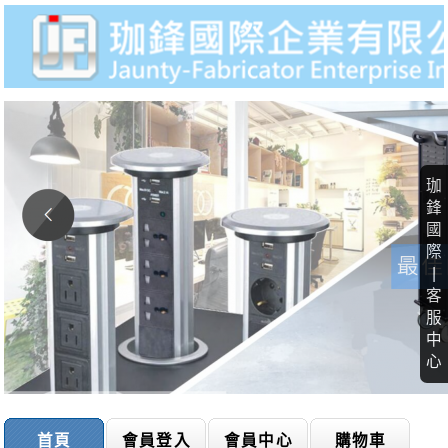
珈
鋒
國
際
|
客
服
中
心
首頁
會員登入
會員中心
購物車