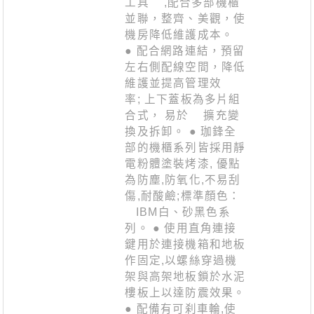
工具 ,配合多部機櫃
並聯，整齊、美觀，使
機房降低維護成本。
● 配合網路連結，預留
左右側配線空間，降低
維護並提高管理效
率; 上下蓋板為多片組
合式， 易於 擴充變
換及拆卸。 ● 珈鋒全
部的機櫃系列皆採用靜
電粉體塗裝烤漆, 優點
為防塵,防氧化,不易刮
傷,耐酸鹼;標準顏色：
IBM白、砂黑色系
列。 ● 使用直角連接
鍵用於連接機箱和地板
作固定,以螺絲穿過機
架與高架地板鎖於水泥
樓板上以達防震效果。
● 配備有可刹車輪,使