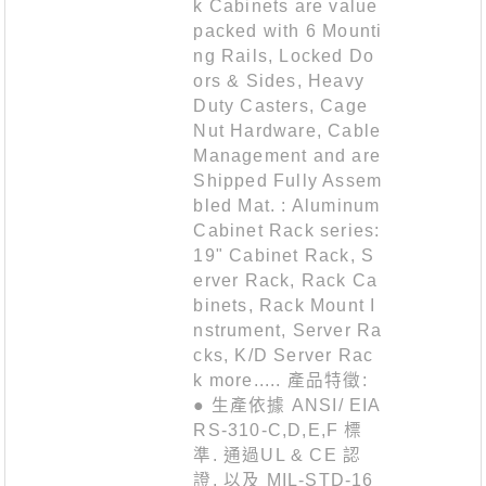
k Cabinets are value
packed with 6 Mounti
ng Rails, Locked Do
ors & Sides, Heavy
Duty Casters, Cage
Nut Hardware, Cable
Management and are
Shipped Fully Assem
bled Mat. : Aluminum
Cabinet Rack series:
19" Cabinet Rack, S
erver Rack, Rack Ca
binets, Rack Mount I
nstrument, Server Ra
cks, K/D Server Rac
k more..... 產品特徵:
● 生產依據 ANSI/ EIA
RS-310-C,D,E,F 標
準. 通過UL & CE 認
證, 以及 MIL-STD-16