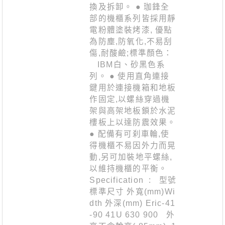
換及拆卸。 ● 珈鋒全
部的機櫃系列皆採用靜
電粉體塗裝烤漆, 優點
為防塵,防氧化,不易刮
傷,耐酸鹼;標準顏色：
IBM白、砂黑色系
列。 ● 使用直角連接
鍵用於連接機箱和地板
作固定,以螺絲穿過機
架與高架地板鎖於水泥
樓板上以達防震效果。
● 配備有可刹車輪,使
得機櫃不易因外力而晃
動,另可加裝地平螺絲,
以維持機櫃的平衡。
Specification : 型號
標準尺寸 外寬(mm)Wi
dth 外深(mm) Eric-41
-90 41U 630 900 外