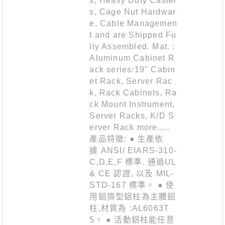
s, Heavy Duty Caster
s, Cage Nut Hardwar
e, Cable Managemen
t and are Shipped Fu
lly Assembled. Mat. :
Aluminum Cabinet R
ack series:19" Cabin
et Rack, Server Rac
k, Rack Cabinets, Ra
ck Mount Instrument,
Server Racks, K/D S
erver Rack more.....
產品特徵: ● 生產依
據 ANSI/ EIARS-310-
C,D,E,F 標準. 通過UL
& CE 認證, 以及 MIL-
STD-167 標準。 ● 使
用鋁擠型鋁柱為主體鋁
柱,材質為 :AL6063T
5。 ● 活動鋁柱能任意