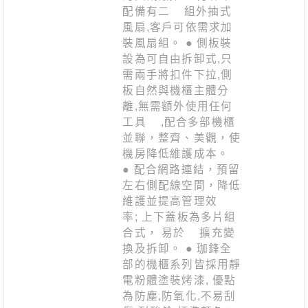
配備有二 組外抽式
風扇,客戶可依需求加
裝風扇組。 ● 側板裝
設為可自由拆卸式,只
需兩手將扣件下拉,側
板自然與機櫃主體分
離,無需額外使用任何
工具 ,配合多部機櫃
並聯，整齊、美觀，使
機房降低維護成本。
● 配合網路連結，預留
左右側配線空間，降低
維護並提高管理效
率; 上下蓋板為多片組
合式， 易於 擴充變
換及拆卸。 ● 珈鋒全
部的機櫃系列皆採用靜
電粉體塗裝烤漆, 優點
為防塵,防氧化,不易刮