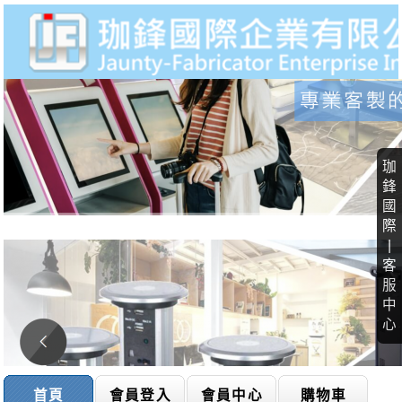
珈
鋒
國
際
|
客
服
中
心
首頁
會員登入
會員中心
購物車