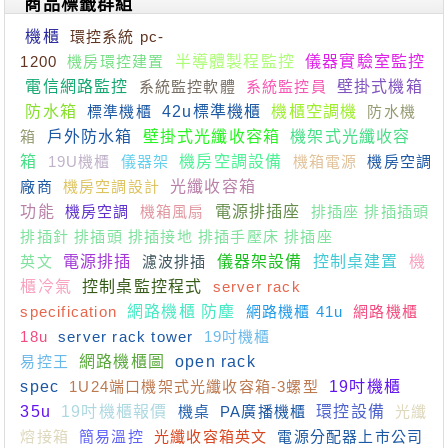
商品標籤群組
機櫃
環控系統 pc-
1200
機房環控建置
半導體製程監控
儀器實驗室監控
電信網路監控
系統監控軟體
系統監控員
壁掛式機箱
防水箱
標準機櫃
42u標準機櫃
機櫃空調機
防水機
箱
戶外防水箱
壁掛式光纖收容箱
機架式光纖收容
箱
19U機櫃
儀器架
機房空調設備
機箱電源
機房空調
廠商
機房空調設計
光纖收容箱
功能
機房空調
機箱風扇
電源排插座
排插座 排插插頭
排插針 排插頭 排插接地 排插手壓床 排插座
英文
電源排插
濾波排插
儀器架設備
控制桌建置
機
櫃冷氣
控制桌監控程式
server rack
specification
網路機櫃 防塵
網路機櫃 41u
網路機櫃
18u
server rack tower
19吋機櫃
易控王
網路機櫃圖
open rack
spec
1U24端口機架式光纖收容箱-3螺型
19吋機櫃
35u
19吋機櫃報價
機桌
PA廣播機櫃
環控設備
光纖
熔接箱
簡易溫控
光纖收容箱英文
電源分配器上市公司