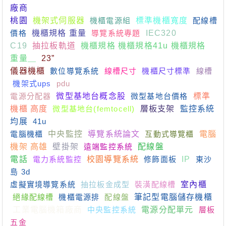
廠商
桃園
機架式伺服器
機櫃電源組
標準機櫃寬度
配線槽
價格
機櫃規格 重量
導覽系統專題
IEC320
C19
抽拉板軌道
機櫃規格 機櫃規格41u 機櫃規格
重量＿
23”
儀器機櫃
數位導覽系統
線槽尺寸
機櫃尺寸標準
線槽
機架式ups
pdu
電源分配器
微型基地台概念股
微型基地台價格
標準
機櫃 高度
微型基地台(femtocell)
層板支架
監控系統
均展
41u
電腦機櫃
中央監控
導覽系統論文
互動式導覽櫃
電腦
機架 高雄
壁掛架
遠端監控系統
配線盤
電話
電力系統監控
校園導覽系統
修飾面板
IP
東沙
島 3d
虛擬實境導覽系統
抽拉板金成型
裝潢配線槽
室內櫃
絕緣配線槽
機櫃電源排
配線盤
筆記型電腦儲存機櫃
工業電腦機箱廠商
中央監控系統
電源分配單元
層板
五金