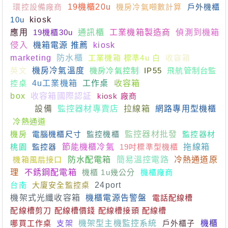
環控設備廠商
19機櫃20u
機房冷氣噸數計算
戶外機櫃
10u
kiosk
應用
19機櫃30u
通訊櫃
工業機箱製造商
偵測到機箱
侵入
機箱電源 推薦
kiosk
marketing
防水櫃
工業機箱 標準4u 白
收容箱
英文
機房冷氣溫度
機房冷氣控制
IP55
飛航管制台監
控桌
4u工業機箱
工作桌
收容箱
box
收容箱國際認証
kiosk 廠商
server rack
price
設備
監控器材專賣店
拉線箱
網路專用型機櫃
冷熱通道
機房
電腦機櫃尺寸
監控機櫃
監控器材批發
監控器材
桃園
監控器
節能機櫃冷氣
19吋標準型機櫃
拖線箱
機箱風扇接口
防水配電箱
簡易溫控電路
冷熱通道原
理
不銹鋼配電箱
機櫃 1u幾公分
機櫃廠商
台南
大廈安全監控桌
24port
機架式光纖收容箱
機櫃電源告警盤
電話配線槽
配線槽剪刀 配線槽價錢 配線槽接頭 配線槽
哪買工作桌
支架
機架型主機監控系統
戶外櫃子
機櫃