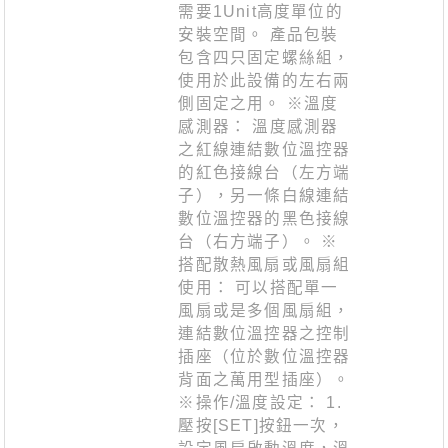
需要1Unit高度單位的
安裝空間。 產品包裝
包含四只固定螺絲組，
使用於此設備的左右兩
側固定之用。 ※溫度
感測器： 溫度感測器
之紅線連結數位溫控器
的紅色接線台（左方端
子），另一條白線連結
數位溫控器的黑色接線
台（右方端子）。 ※
搭配散熱風扇或風扇組
使用： 可以搭配單一
風扇或是多個風扇組，
連結數位溫控器之控制
插座（位於數位溫控器
背面之萬用型插座）。
※操作/溫度設定： 1.
壓按[SET]按鈕一次，