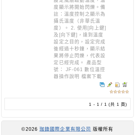
設定風扇啟動溫度，溫
度顯示將開始閃爍。備
註：溫度控制之顯示為
攝氏溫度（非華氏溫
度）。 2. 使用[向上鍵]
及[向下鍵]，達到溫度
設定之目的，設定完成
後經過十秒鐘，顯示結
果將停止閃爍，代表設
定已經完成。 產品型
號： JF-061 數位溫控
器操作說明 檔案下載
1 - 1 / 1 (共 1 頁)
©2026
珈鋒國際企業有限公司
版權所有