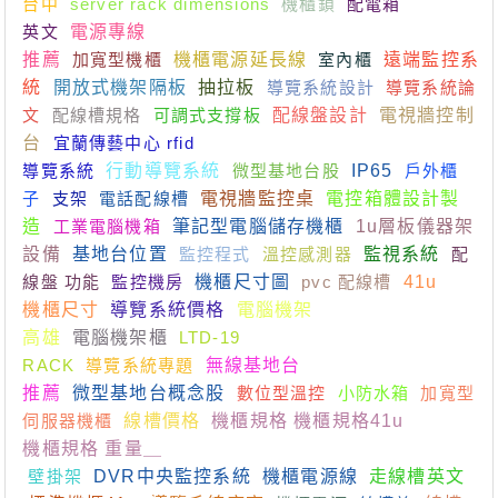
台中
server rack dimensions
機櫃鎖
配電箱
英文
電源專線
推薦
加寬型機櫃
機櫃電源延長線
室內櫃
遠端監控系
統
開放式機架隔板
抽拉板
導覽系統設計
導覽系統論
文
配線槽規格
可調式支撐板
配線盤設計
電視牆控制
台
宜蘭傳藝中心 rfid
導覽系統
行動導覽系統
微型基地台股
IP65
戶外櫃
子
支架
電話配線槽
電視牆監控桌
電控箱體設計製
造
工業電腦機箱
筆記型電腦儲存機櫃
1u層板儀器架
設備
基地台位置
監控程式
溫控感測器
監視系統
配
線盤 功能
監控機房
機櫃尺寸圖
pvc 配線槽
41u
機櫃尺寸
導覽系統價格
電腦機架
高雄
電腦機架櫃
LTD-19
RACK
導覽系統專題
無線基地台
推薦
微型基地台概念股
數位型溫控
小防水箱
加寬型
伺服器機櫃
線槽價格
機櫃規格 機櫃規格41u
機櫃規格 重量＿
壁掛架
DVR中央監控系統
機櫃電源線
走線槽英文