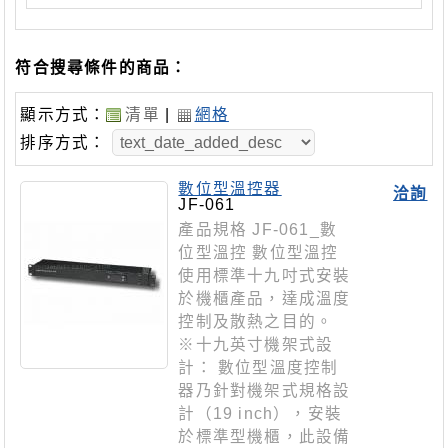
符合搜尋條件的商品：
顯示方式：
清單
|
網格
排序方式：
數位型溫控器
洽詢
JF-061
產品規格 JF-061_數
位型溫控 數位型溫控
使用標準十九吋式安裝
於機櫃產品，達成溫度
控制及散熱之目的。
※十九英寸機架式設
計： 數位型溫度控制
器乃針對機架式規格設
計（19 inch），安裝
於標準型機櫃，此設備