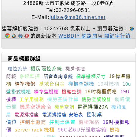
24869新北市五股區成泰路一段8巷8號
Tel:02-2296-0531
E-Mail:
julise@ms36.hinet.net
螢幕解析度建議：1024x768 像素以上 + 瀏覽器建議：
的最新版本
WEBDIY 網路開店 關鍵字行銷
商品標籤群組
環控系統
機房環控系統
機房環控
簡報
系統監控
語音查詢系統
標準機櫃尺寸
19標準機
櫃
標準機架
基地台租金
機櫃空調機
19吋機櫃
10u
壁掛式機櫃
標準型機櫃
機箱空調
19吋機櫃價格
19U
機櫃
工業用機箱
機房空調計算
機房空調設計
網路儀
器櫃
機房空調廠商
機房空調
電源排插20A
機箱風
扇
電源排插座
電源排插座 安培表
控制桌
價位
控制桌廠商
控制桌建置
機櫃規格
19吋機櫃報
價
server rack 機櫃
96C芯6U光纖收容箱
機箱