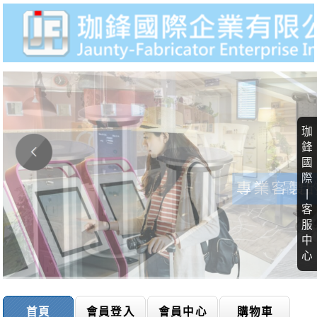
珈
鋒
國
際
|
客
服
中
心
首頁
會員登入
會員中心
購物車