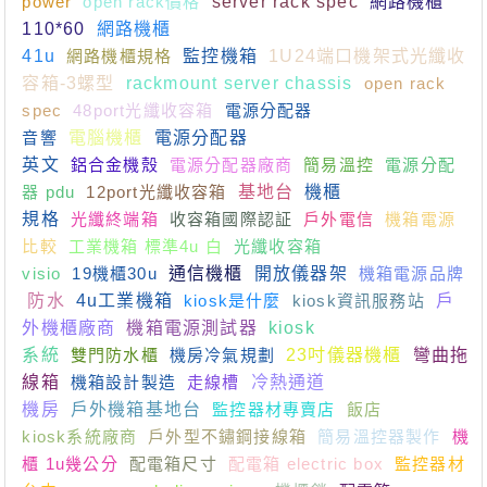
power
open rack價格
server rack spec
網路機櫃
110*60
網路機櫃
41u
網路機櫃規格
監控機箱
1U24端口機架式光纖收
容箱-3螺型
rackmount server chassis
open rack
spec
48port光纖收容箱
電源分配器
音響
電腦機櫃
電源分配器
英文
鋁合金機殼
電源分配器廠商
簡易溫控
電源分配
器 pdu
12port光纖收容箱
基地台
機櫃
規格
光纖終端箱
收容箱國際認証
戶外電信
機箱電源
比較
工業機箱 標準4u 白
光纖收容箱
visio
19機櫃30u
通信機櫃
開放儀器架
機箱電源品牌
防水
4u工業機箱
kiosk是什麼
kiosk資訊服務站
戶
外機櫃廠商
機箱電源測試器
kiosk
系統
雙門防水櫃
機房冷氣規劃
23吋儀器機櫃
彎曲拖
線箱
機箱設計製造
走線槽
冷熱通道
機房
戶外機箱基地台
監控器材專賣店
飯店
kiosk系統廠商
戶外型不鏽鋼接線箱
簡易溫控器製作
機
櫃 1u幾公分
配電箱尺寸
配電箱 electric box
監控器材