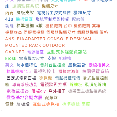
座
遠端監控系統
機櫃尺寸
內寬
層板支架
電視台主控式監控
機櫃尺寸
41u
機架電源
飛航管制塔監控桌
配線盤
功能
標準機櫃 u數
機櫃廠商 台中 機櫃廠商 高雄
機櫃廠商 伺服器機櫃 伺服器機櫃尺寸 伺服器機櫃 價格
ANSI EIA ADAPTER CONSOLE DESK WALL-
MOUNTED RACK OUTDOOR
CABINET
電源插座
互動式多媒體資訊站
kiosk
電腦機架尺寸
支架
配線槽
英文
防水櫃特性
發射台監控桌
層板設計
走線槽英文
標準機櫃41u
電視監控卡
機櫃電源組
校園導覽系統
固定式修飾面板
導覽機
電腦機櫃報價
掛式監控控制
箱
導覽系統功能
電視牆監控桌
線槽板
裝潢配線槽
電視監控器
層板diy
戶外櫃子
機架型主機監控系統
微型基地台概念股
配線盤
電話
層板燈
互動式導覽櫃
標準機櫃 高度