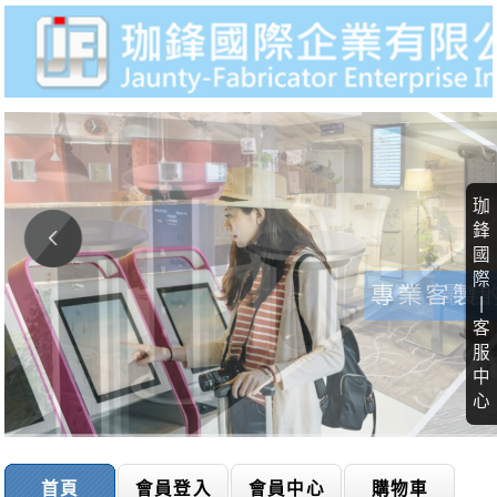
珈
鋒
國
際
|
客
服
中
心
首頁
會員登入
會員中心
購物車