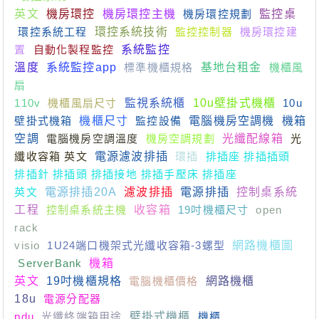
英文
機房環控
機房環控主機
機房環控規劃
監控桌
環控系統工程
環控系統技術
監控控制器
機房環控建
置
自動化製程監控
系統監控
溫度
系統監控app
標準機櫃規格
基地台租金
機櫃風
扇
110v
機櫃風扇尺寸
監視系統櫃
10u壁掛式機櫃
10u
壁掛式機箱
機櫃尺寸
監控設備
電腦機房空調機
機箱
空調
電腦機房空調溫度
機房空調規劃
光纖配線箱
光
纖收容箱 英文
電源濾波排插
環插
排插座 排插插頭
排插針 排插頭 排插接地 排插手壓床 排插座
英文
電源排插20A
濾波排插
電源排插
控制桌系統
工程
控制桌系統主機
收容箱
19吋機櫃尺寸
open
rack
visio
1U24端口機架式光纖收容箱-3螺型
網路機櫃圖
ServerBank
機箱
英文
19吋機櫃規格
電腦機櫃價格
網路機櫃
18u
電源分配器
pdu
光纖終端箱用途
壁掛式機櫃
機櫃