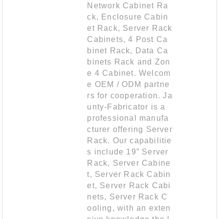
Network Cabinet Ra
ck, Enclosure Cabin
et Rack, Server Rack
Cabinets, 4 Post Ca
binet Rack, Data Ca
binets Rack and Zon
e 4 Cabinet. Welcom
e OEM / ODM partne
rs for cooperation. Ja
unty-Fabricator is a
professional manufa
cturer offering Server
Rack. Our capabilitie
s include 19” Server
Rack, Server Cabine
t, Server Rack Cabin
et, Server Rack Cabi
nets, Server Rack C
ooling, with an exten