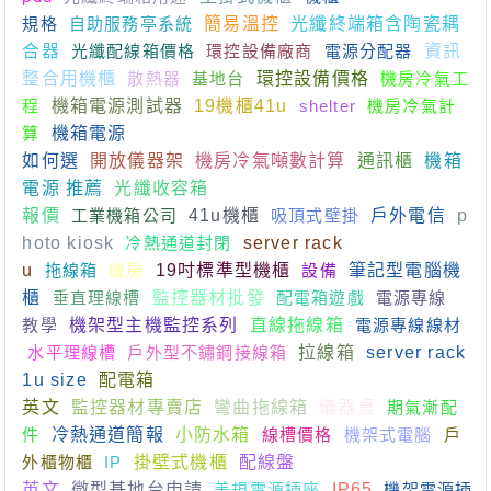
規格
自助服務亭系統
簡易溫控
光纖終端箱含陶瓷耦
合器
光纖配線箱價格
環控設備廠商
電源分配器
資訊
整合用機櫃
散熱器
基地台
環控設備價格
機房冷氣工
程
機箱電源測試器
19機櫃41u
shelter
機房冷氣計
算
機箱電源
如何選
開放儀器架
機房冷氣噸數計算
通訊櫃
機箱
電源 推薦
光纖收容箱
報價
工業機箱公司
41u機櫃
吸頂式壁掛
戶外電信
p
hoto kiosk
冷熱通道封閉
server rack
u
拖線箱
機房
19吋標準型機櫃
設備
筆記型電腦機
櫃
垂直理線槽
監控器材批發
配電箱遊戲
電源專線
教學
機架型主機監控系列
直線拖線箱
電源專線線材
水平理線槽
戶外型不鏽鋼接線箱
拉線箱
server rack
1u size
配電箱
英文
監控器材專賣店
彎曲拖線箱
儀器桌
期氣漸配
件
冷熱通道簡報
小防水箱
線槽價格
機架式電腦
戶
外櫃物櫃
IP
掛壁式機櫃
配線盤
英文
微型基地台申請
美規電源插座
IP65
機架電源插