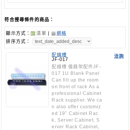
符合搜尋條件的商品：
顯示方式：
清單
|
網格
排序方式：
配線槽
洽詢
JF-017
配線槽 儀器架配件JF-
017 1U Blank Panel
Can fill up the room
on front of rack As a
professional Cabinet
Rack supplier. We ca
n also offer customiz
ed 19" Cabinet Rac
k, Server Cabinet, S
erver Rack Cabinet,