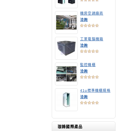
機房空調廠商
洽詢
工業電腦機箱
洽詢
監控機櫃
洽詢
41u標準機櫃規格
洽詢
珈鋒國際產品