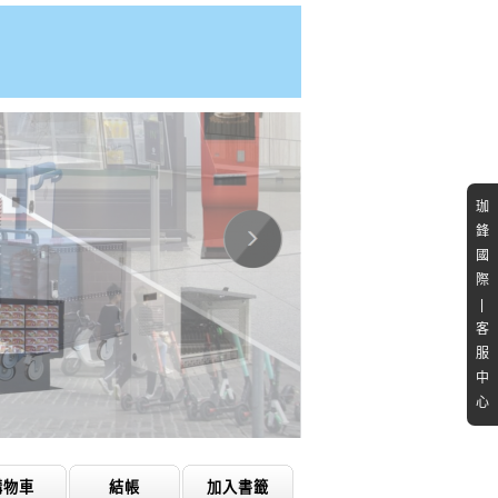
珈
鋒
國
際
|
客
服
中
心
購物車
結帳
加入書籤