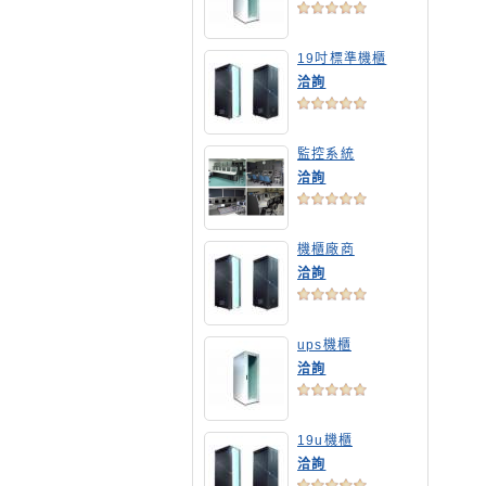
19吋標準機櫃
洽詢
監控系統
洽詢
機櫃廠商
洽詢
ups機櫃
洽詢
19u機櫃
洽詢