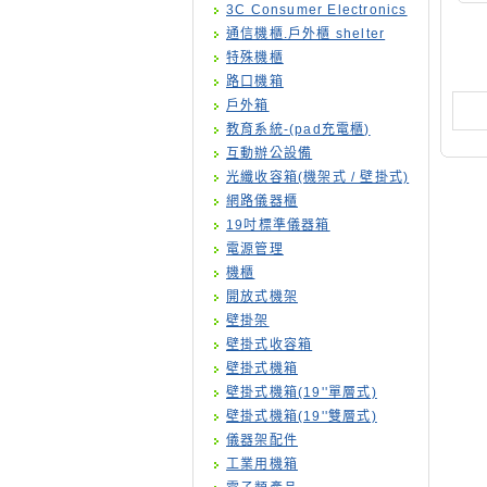
3C Consumer Electronics
通信機櫃.戶外櫃 shelter
特殊機櫃
路口機箱
戶外箱
教育系統-(pad充電櫃)
互動辦公設備
光纖收容箱(機架式 / 壁掛式)
網路儀器櫃
19吋標準儀器箱
電源管理
機櫃
開放式機架
壁掛架
壁掛式收容箱
壁掛式機箱
壁掛式機箱(19''單層式)
壁掛式機箱(19''雙層式)
儀器架配件
工業用機箱