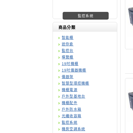
機櫃廠商
商品分類
智能櫃
迷你倉
監控台
導覽櫃
19吋機櫃
19吋儀器機櫃
儀器架
智慧型環控機櫃
機櫃電源
戶外型基地台
機櫃配件
戶外防水箱
光纖收容箱
監控系統
機房空調系統