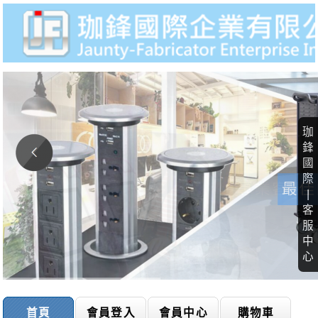
珈
鋒
國
際
|
客
服
中
心
首頁
會員登入
會員中心
購物車