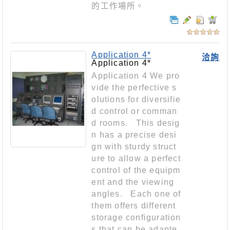
的工作場所。
Application 4*
洽詢
Application 4*
Application 4 We pro
vide the perfective s
olutions for diversifie
d control or comman
d rooms. This desig
n has a precise desi
gn with sturdy struct
ure to allow a perfect
control of the equipm
ent and the viewing
angles. Each one of
them offers different
storage configuration
s that can be adapte