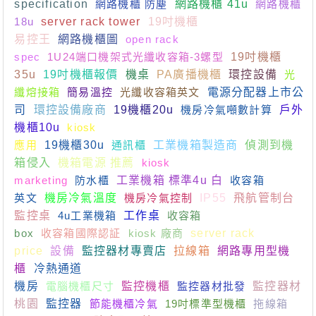
specification
網路機櫃 防塵
網路機櫃 41u
網路機櫃
18u
server rack tower
19吋機櫃
易控王
網路機櫃圖
open rack
spec
1U24端口機架式光纖收容箱-3螺型
19吋機櫃
35u
19吋機櫃報價
機桌
PA廣播機櫃
環控設備
光
纖熔接箱
簡易溫控
光纖收容箱英文
電源分配器上市公
司
環控設備廠商
19機櫃20u
機房冷氣噸數計算
戶外
機櫃10u
kiosk
應用
19機櫃30u
通訊櫃
工業機箱製造商
偵測到機
箱侵入
機箱電源 推薦
kiosk
marketing
防水櫃
工業機箱 標準4u 白
收容箱
英文
機房冷氣溫度
機房冷氣控制
IP55
飛航管制台
監控桌
4u工業機箱
工作桌
收容箱
box
收容箱國際認証
kiosk 廠商
server rack
price
設備
監控器材專賣店
拉線箱
網路專用型機
櫃
冷熱通道
機房
電腦機櫃尺寸
監控機櫃
監控器材批發
監控器材
桃園
監控器
節能機櫃冷氣
19吋標準型機櫃
拖線箱