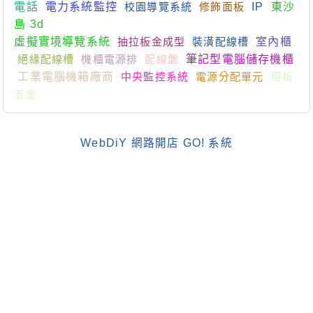
電話
電力系統監控
校園導覽系統
修飾面板
IP
東沙
島 3d
虛擬實境導覽系統
抽拉板金成型
裝潢配線槽
室內櫃
絕緣配線槽
機櫃電源排
配線盤
筆記型電腦儲存機櫃
工業電腦機箱廠商
中央監控系統
電源分配單元
層板
五金
WebDiY 網路開店 GO! 系統