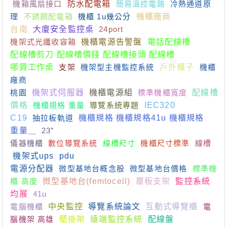
機箱風扇接口
防水配電箱
簡易溫控電路
冷熱通道原
理
不銹鋼配電箱
機櫃 1u幾公分
機櫃廠商
台南
大廈安全監控桌
24port
機架式光纖收容箱
機櫃電源告警盤
電話配線槽
配線槽剪刀 配線槽價錢 配線槽接頭 配線槽
哪買工作桌
支架
機架型主機監控系統
戶外櫃子
機櫃
廠商
桃園
機架式伺服器
機櫃電源組
標準機櫃寬度
配線槽
價格
機櫃規格 重量
導覽系統專題
IEC320
C19
抽拉板軌道
機櫃規格 機櫃規格41u 機櫃規格
重量＿
23”
儀器機櫃
數位導覽系統
線槽尺寸
機櫃尺寸標準
線槽
機架式ups
pdu
電源分配器
微型基地台概念股
微型基地台價格
標準機
櫃 高度
微型基地台(femtocell)
層板支架
監控系統
均展
41u
電腦機櫃
中央監控
導覽系統論文
互動式導覽櫃
電
腦機架 高雄
壁掛架
遠端監控系統
配線盤