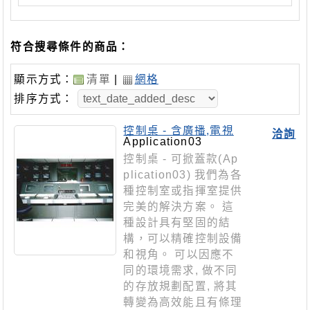
符合搜尋條件的商品：
顯示方式：
清單
|
網格
排序方式：
控制桌 - 含廣播,電視
洽詢
款(Application03)
Application03
控制桌 - 可掀蓋款(Ap
plication03) 我們為各
種控制室或指揮室提供
完美的解決方案。 這
種設計具有堅固的結
構，可以精確控制設備
和視角。 可以因應不
同的環境需求, 做不同
的存放規劃配置, 將其
轉變為高效能且有條理