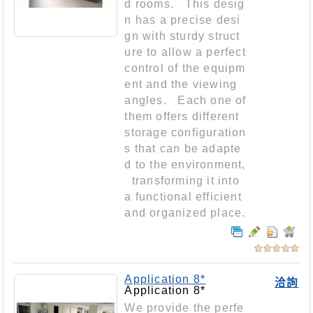
d rooms. This desig
n has a precise desi
gn with sturdy struct
ure to allow a perfect
control of the equipm
ent and the viewing
angles. Each one of
them offers different
storage configuration
s that can be adapte
d to the environment,
transforming it into
a functional efficient
and organized place.
Application 8*
洽詢
Application 8*
We provide the perfe