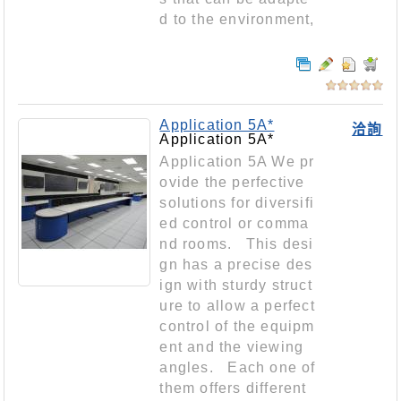
d to the environment,
Application 5A*
洽詢
Application 5A*
Application 5A We pr
ovide the perfective
solutions for diversifi
ed control or comma
nd rooms. This desi
gn has a precise des
ign with sturdy struct
ure to allow a perfect
control of the equipm
ent and the viewing
angles. Each one of
them offers different