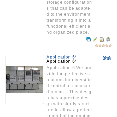
storage configuration
s that can be adapte
d to the environment,
transforming it into a
functional efficient a
nd organized place.
Application 6*
洽詢
Application 6*
Application 6 We pro
vide the perfective s
olutions for diversifie
d control or comman
d rooms. This desig
n has a precise desi
gn with sturdy struct
ure to allow a perfect
control of the equipm