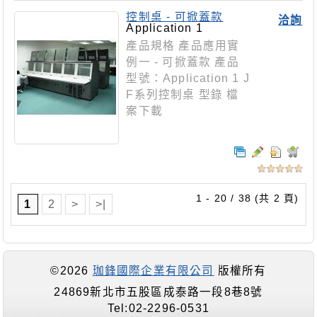
控制桌 - 可掀蓋款
洽詢
Application 1
產品規格 產品應用實
例一 - 可掀蓋款 產品
型號：Application 1 J
F系列控制桌 型錄 檔
案下載
1 - 20 / 38 (共 2 頁)
1
2
>
>|
©2026
珈鋒國際企業有限公司
版權所有
24869新北市五股區成泰路一段8巷8號
Tel:02-2296-0531