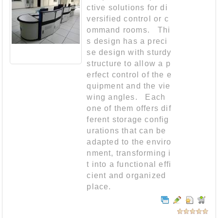
ctive solutions for di
versified control or c
ommand rooms. Thi
s design has a preci
se design with sturdy
structure to allow a p
erfect control of the e
quipment and the vie
wing angles. Each
one of them offers dif
ferent storage config
urations that can be
adapted to the enviro
nment, transforming i
t into a functional effi
cient and organized
place.