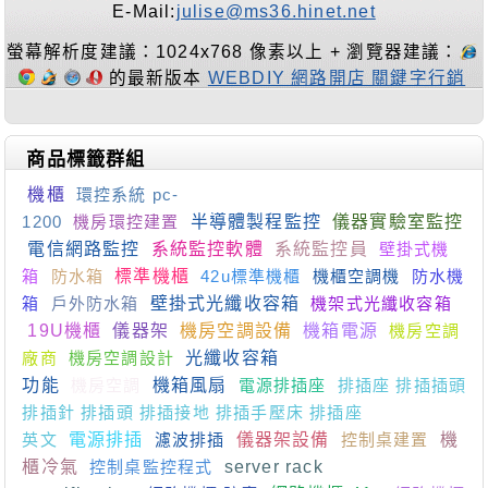
E-Mail:
julise@ms36.hinet.net
螢幕解析度建議：1024x768 像素以上 + 瀏覽器建議：
的最新版本
WEBDIY 網路開店 關鍵字行銷
商品標籤群組
機櫃
環控系統 pc-
1200
機房環控建置
半導體製程監控
儀器實驗室監控
電信網路監控
系統監控軟體
系統監控員
壁掛式機
箱
防水箱
標準機櫃
42u標準機櫃
機櫃空調機
防水機
箱
戶外防水箱
壁掛式光纖收容箱
機架式光纖收容箱
19U機櫃
儀器架
機房空調設備
機箱電源
機房空調
廠商
機房空調設計
光纖收容箱
功能
機房空調
機箱風扇
電源排插座
排插座 排插插頭
排插針 排插頭 排插接地 排插手壓床 排插座
英文
電源排插
濾波排插
儀器架設備
控制桌建置
機
櫃冷氣
控制桌監控程式
server rack