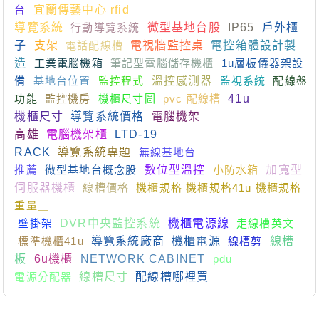
台
宜蘭傳藝中心 rfid
導覽系統
行動導覽系統
微型基地台股
IP65
戶外櫃
子
支架
電話配線槽
電視牆監控桌
電控箱體設計製
造
工業電腦機箱
筆記型電腦儲存機櫃
1u層板儀器架設
備
基地台位置
監控程式
溫控感測器
監視系統
配線盤
功能
監控機房
機櫃尺寸圖
pvc 配線槽
41u
機櫃尺寸
導覽系統價格
電腦機架
高雄
電腦機架櫃
LTD-19
RACK
導覽系統專題
無線基地台
推薦
微型基地台概念股
數位型溫控
小防水箱
加寬型
伺服器機櫃
線槽價格
機櫃規格 機櫃規格41u 機櫃規格
重量＿
壁掛架
DVR中央監控系統
機櫃電源線
走線槽英文
標準機櫃41u
導覽系統廠商
機櫃電源
線槽剪
線槽
板
6u機櫃
NETWORK CABINET
pdu
電源分配器
線槽尺寸
配線槽哪裡買