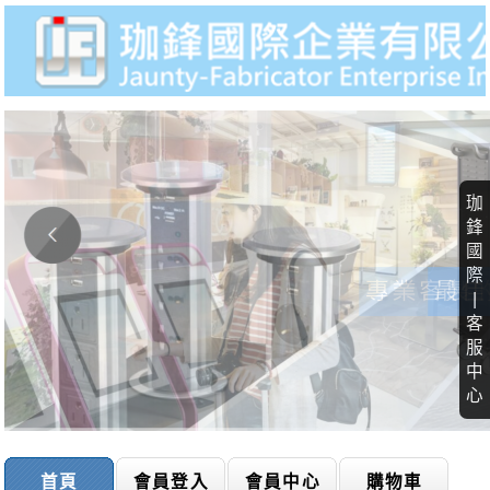
珈
鋒
國
際
|
客
服
中
心
首頁
會員登入
會員中心
購物車