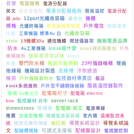
音響
電腦機櫃
電源分配器
英文
鋁合金機殼
電源分配器廠商
簡易溫控
電源分配
器 pdu
12port光纖收容箱
基地台
機櫃
規格
光纖終端箱
收容箱國際認証
戶外電信
機箱電源
比較
工業機箱 標準4u 白
光纖收容箱
visio
19機櫃30u
通信機櫃
開放儀器架
機箱電源品牌
防水
4u工業機箱
kiosk是什麼
kiosk資訊服務站
戶外
機櫃廠商
機箱電源測試器
kiosk
系統
雙門防水櫃
機房冷氣規劃
23吋儀器機櫃
彎曲
拖線箱
機箱設計製造
走線槽
冷熱通道
機房
戶外機箱基地台
監控器材專賣店
飯店
kiosk系統廠商
戶外型不鏽鋼接線箱
簡易溫控器製作
機櫃 1u幾公分
配電箱尺寸
配電箱 electric
box
監控器材 台中
server rack
dimensions
機櫃鎖
配電箱 英文
電源專線
推薦
加寬型機櫃
機櫃電源延長線
室內櫃
遠端監控系
統
開放式機架隔板
抽拉板
導覽系統設計
導覽系統論
文
配線槽規格
可調式支撐板
配線盤設計
電視牆控制