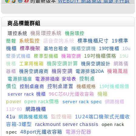
的最新版本
WEBDIY 網路開店 關鍵字行銷
商品標籤群組
環控系統
機房環控系統
機房環控
簡報
系統監控
語音查詢系統
標準機櫃尺寸
19標準
機櫃
標準機架
基地台租金
機櫃空調機
19吋機櫃
10u
壁掛式機櫃
標準型機櫃
機箱空調
19吋機櫃價格
19U
機櫃
工業用機箱
機房空調計算
機房空調設計
網路儀
器櫃
機房空調廠商
機房空調
電源排插20A
機箱風扇
電源排插座
電源排插座 安培表
控制桌
價位
控制桌廠商
控制桌建置
機櫃規格
19吋機櫃報價
server rack 機櫃
96C芯6U光纖收容箱
機箱
power
open rack價格
server rack spec
網路機櫃
110*60
網路機櫃
41u
網路機櫃規格
監控機箱
1U24端口機架式光纖收
容箱-3螺型
rackmount server chassis
open rack
spec
48port光纖收容箱
電源分配器