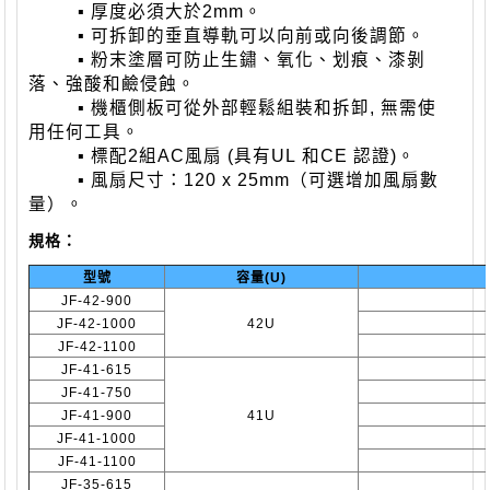
▪
厚度必須大於
2mm
。
▪
可拆卸的垂直導軌可以向前或向後調節。
▪
粉末塗層可防止生鏽、氧化、划痕、漆剝
落、強酸和鹼侵蝕。
▪
機櫃側板可從外部輕鬆組裝和拆卸
,
無需使
用任何工具。
▪
標配
2
組
AC
風扇
(
具有
UL
和
CE
認證
)
。
▪
風扇尺寸：
120 x 25mm
（可選增加風扇數
量）。
規格：
型號
容量(U)
JF-42-900
JF-42-1000
42U
JF-42-1100
JF-41-615
JF-41-750
JF-41-900
41U
JF-41-1000
JF-41-1100
JF-35-615