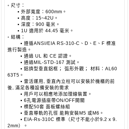
◦
尺寸：
▪
外部寬度：
600mm
。
▪
高度：
15~42U
。
▪
深度：
900
毫米。
▪ 1U
適用於
44.45
毫米。
◦
結構：
▪
遵循
ANSI/EIA RS-310-C
、
D
、
E
、
F
標准
進行製造。
▪
通過
UL
和
CE
認證。
▪
通過
MIL-STD-167
測試。
▪
鋁擠型垂直鋁框；
弧形外觀；
材料：
AL60
63T5
。
▪
霊活運用
,
垂直內立柱可以安裝於機櫃的前
後
,
滿足各種設備安裝的需求
▪
用戶可以相應地添加理線裝置。
▪ 6
孔電源插座帶
ON/OFF
開關
▪
標配
50
套
面板螺絲組
▪
垂直導軌的孔徑
能夠安裝
M5
或
M6
。
▪ EIA-Rs-310C
標準（尺寸不能小於
9.2 x 9.
2mm
）。