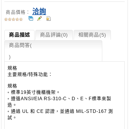
洽詢
商品價格：
商品描述
商品評論(0)
相關商品(5)
商品問答
(
)
規格
主要規格
/
特殊功能：
規格
◦
標準
19
英寸機櫃機架。
◦
遵循
ANSI/EIA RS-310-C
、
D
、
E
、
F
標準來製
造。
◦
通過
UL
和
CE
認證，並通過
MIL-STD-167
測
試。