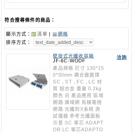
符合搜尋條件的商品：
顯示方式：
清單
|
網格
排序方式：
壁掛式光纖收容箱
洽詢
JF-6C-WODF
產品規格 尺寸 130*15
0*30mm 耦合器選擇
SC , ST , FC , LC 材
質 鋁合金 重量 0.2kg
顏色 白 產品應用 區域
網路 廣域網 有線電視
網路 光纖到X系統 測
試儀器 參考光纖面板
示意 SC 單芯 ADAPT
OR LC 單芯ADAPTO