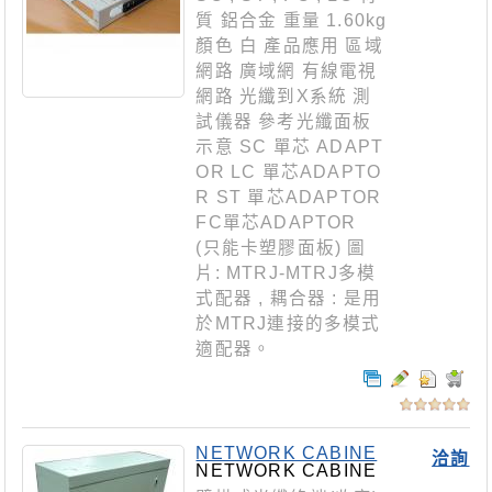
質 鋁合金 重量 1.60kg
顏色 白 產品應用 區域
網路 廣域網 有線電視
網路 光纖到X系統 測
試儀器 參考光纖面板
示意 SC 單芯 ADAPT
OR LC 單芯ADAPTO
R ST 單芯ADAPTOR
FC單芯ADAPTOR
(只能卡塑膠面板) 圖
片: MTRJ-MTRJ多模
式配器 , 耦合器 : 是用
於MTRJ連接的多模式
適配器。
NETWORK CABINE
洽詢
T
NETWORK CABINE
T