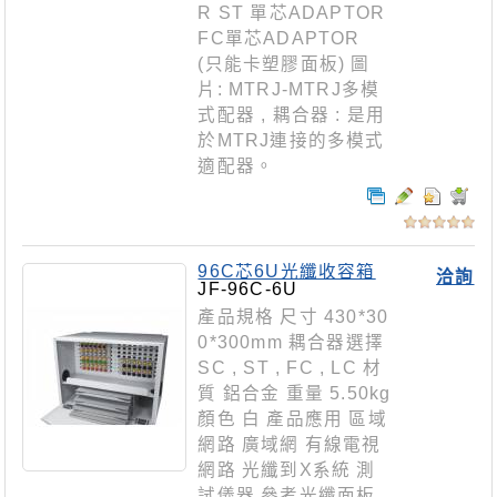
R ST 單芯ADAPTOR
FC單芯ADAPTOR
(只能卡塑膠面板) 圖
片: MTRJ-MTRJ多模
式配器 , 耦合器 : 是用
於MTRJ連接的多模式
適配器。
96C芯6U光纖收容箱
洽詢
JF-96C-6U
產品規格 尺寸 430*30
0*300mm 耦合器選擇
SC , ST , FC , LC 材
質 鋁合金 重量 5.50kg
顏色 白 產品應用 區域
網路 廣域網 有線電視
網路 光纖到X系統 測
試儀器 參考光纖面板