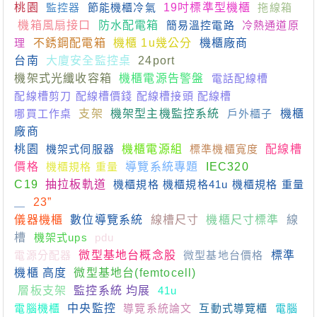
桃園
監控器
節能機櫃冷氣
19吋標準型機櫃
拖線箱
機箱風扇接口
防水配電箱
簡易溫控電路
冷熱通道原
理
不銹鋼配電箱
機櫃 1u幾公分
機櫃廠商
台南
大廈安全監控桌
24port
機架式光纖收容箱
機櫃電源告警盤
電話配線槽
配線槽剪刀 配線槽價錢 配線槽接頭 配線槽
哪買工作桌
支架
機架型主機監控系統
戶外櫃子
機櫃
廠商
桃園
機架式伺服器
機櫃電源組
標準機櫃寬度
配線槽
價格
機櫃規格 重量
導覽系統專題
IEC320
C19
抽拉板軌道
機櫃規格 機櫃規格41u 機櫃規格 重量
＿
23”
儀器機櫃
數位導覽系統
線槽尺寸
機櫃尺寸標準
線
槽
機架式ups
pdu
電源分配器
微型基地台概念股
微型基地台價格
標準
機櫃 高度
微型基地台(femtocell)
層板支架
監控系統 均展
41u
電腦機櫃
中央監控
導覽系統論文
互動式導覽櫃
電腦