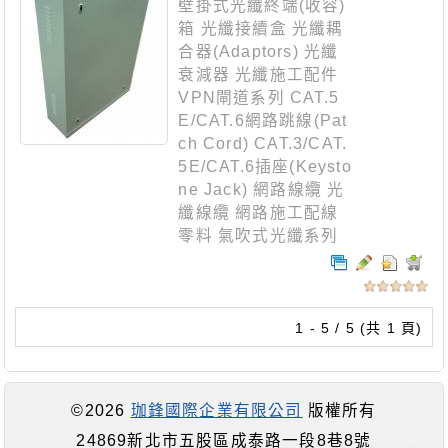
壁掛式光纖終端(收容)
箱 光纖接續盒 光纖耦
合器(Adaptors) 光纖
衰減器 光纖施工配件
VPN閘道系列 CAT.5
E/CAT.6網路跳線(Pat
ch Cord) CAT.3/CAT.
5E/CAT.6插座(Keysto
ne Jack) 網路線纜 光
纖線纜 網路施工配線
零料 氣吹式光纖系列
1 - 5 / 5 (共 1 頁)
©2026
珈鋒國際企業有限公司
版權所有
24869新北市五股區成泰路一段8巷8號