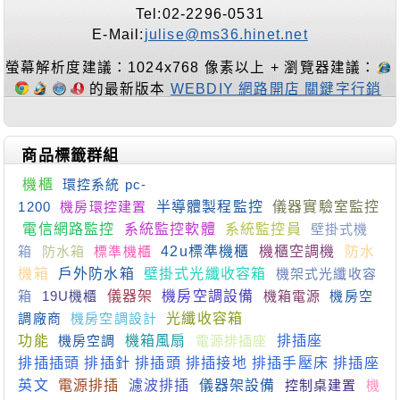
Tel:02-2296-0531
E-Mail:
julise@ms36.hinet.net
螢幕解析度建議：1024x768 像素以上 + 瀏覽器建議：
的最新版本
WEBDIY 網路開店 關鍵字行銷
商品標籤群組
機櫃
環控系統 pc-
1200
機房環控建置
半導體製程監控
儀器實驗室監控
電信網路監控
系統監控軟體
系統監控員
壁掛式機
箱
防水箱
標準機櫃
42u標準機櫃
機櫃空調機
防水
機箱
戶外防水箱
壁掛式光纖收容箱
機架式光纖收容
箱
19U機櫃
儀器架
機房空調設備
機箱電源
機房空
調廠商
機房空調設計
光纖收容箱
功能
機房空調
機箱風扇
電源排插座
排插座
排插插頭 排插針 排插頭 排插接地 排插手壓床 排插座
英文
電源排插
濾波排插
儀器架設備
控制桌建置
機