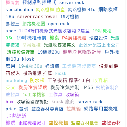
櫃冷氣
控制桌監控程式
server rack
specification
網路機櫃 防塵
網路機櫃 41u
網路機櫃
18u
server rack tower
19吋機櫃
易控王
網路機櫃圖
open rack
spec
1U24端口機架式光纖收容箱-3螺型
19吋機櫃
35u
19吋機櫃報價
機桌
PA廣播機櫃
環控設備
光纖
熔接箱
簡易溫控
光纖收容箱英文
電源分配器上市公司
環控設備廠商
19機櫃20u
機房冷氣噸數計算
戶外機
櫃10u
kiosk
應用
19機櫃30u
通訊櫃
工業機箱製造商
偵測到機
箱侵入
機箱電源 推薦
kiosk
marketing
防水櫃
工業機箱 標準4u 白
收容箱
英文
機房冷氣溫度
機房冷氣控制
IP55
飛航管制台
監控桌
4u工業機箱
工作桌
收容箱
box
收容箱國際認証
kiosk 廠商
server rack
price
設備
監控器材專賣店
拉線箱
網路專用型機櫃
冷熱通道
機房
電腦機櫃尺寸
監控機櫃
監控器材批發
監控器材