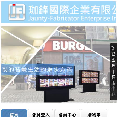
珈
鋒
國
際
|
客
服
中
心
首頁
會員登入
會員中心
購物車