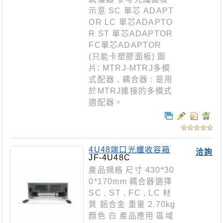
示意 SC 單芯 ADAPT
OR LC 單芯ADAPTO
R ST 單芯ADAPTOR
FC單芯ADAPTOR
(只能卡塑膠面板) 圖
片: MTRJ-MTRJ多模
式配器 , 耦合器 : 是用
於MTRJ連接的多模式
適配器。
4U48端口光纖收容箱
洽詢
JF-4U48C
產品規格 尺寸 430*30
0*170mm 耦合器選擇
SC , ST , FC , LC 材
質 鋁合金 重量 2.70kg
顏色 白 產品應用 區域