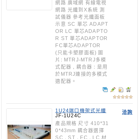
網路 廣域網 有線電視
網路 光纖到X系統 測
試儀器 參考光纖面板
示意 SC 單芯 ADAPT
OR LC 單芯ADAPTO
R ST 單芯ADAPTOR
FC單芯ADAPTOR
(只能卡塑膠面板) 圖
片: MTRJ-MTRJ多模
式配器 , 耦合器 : 是用
於MTRJ連接的多模式
適配器。
1U24端口機架式光纖
洽詢
收容箱-3螺型
JF-1U24C
產品規格 尺寸 410*31
0*43mm 耦合器選擇
SC , ST , FC , LC 材