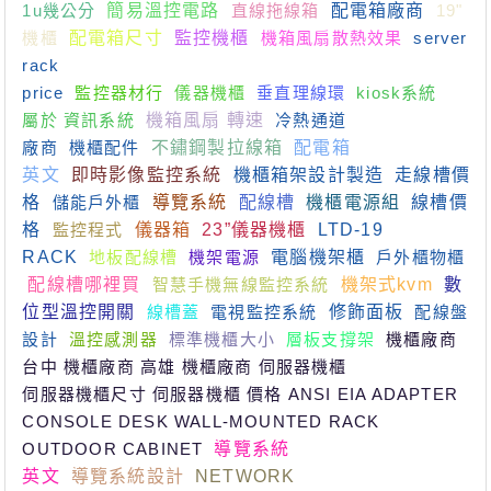
1u幾公分
簡易溫控電路
直線拖線箱
配電箱廠商
19"
機櫃
配電箱尺寸
監控機櫃
機箱風扇散熱效果
server
rack
price
監控器材行
儀器機櫃
垂直理線環
kiosk系統
屬於 資訊系統
機箱風扇 轉速
冷熱通道
廠商
機櫃配件
不鏽鋼製拉線箱
配電箱
英文
即時影像監控系統
機櫃箱架設計製造
走線槽價
格
儲能戶外櫃
導覽系統
配線槽
機櫃電源組
線槽價
格
監控程式
儀器箱
23”儀器機櫃
LTD-19
RACK
地板配線槽
機架電源
電腦機架櫃
戶外櫃物櫃
配線槽哪裡買
智慧手機無線監控系統
機架式kvm
數
位型溫控開關
線槽蓋
電視監控系統
修飾面板
配線盤
設計
溫控感測器
標準機櫃大小
層板支撐架
機櫃廠商
台中 機櫃廠商 高雄 機櫃廠商 伺服器機櫃
伺服器機櫃尺寸 伺服器機櫃 價格 ANSI EIA ADAPTER
CONSOLE DESK WALL-MOUNTED RACK
OUTDOOR CABINET
導覽系統
英文
導覽系統設計
NETWORK