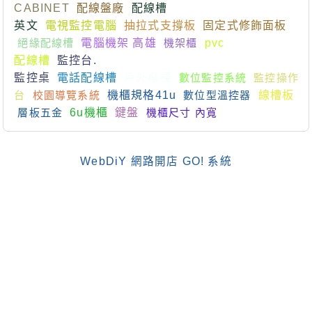
CABINET
配線盤廠
配線槽
英文
電視監控電腦
抽拉式支撐板
固定式修飾面板
絕緣配線槽
電腦機架 高雄
機架櫃
pvc
配線槽
監控台.
監控桌
電話配線槽
戶外櫃檯
數位監控系統
監控操作
台
校園導覽系統
機櫃規格41u
數位型溫控器
線槽板
層板五金
6u機櫃
鍵盤
機櫃尺寸 內寬
WebDiY 網路開店 GO! 系統