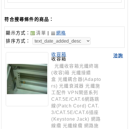
符合搜尋條件的商品：
顯示方式：
清單
|
網格
排序方式：
收容箱
洽詢
收容箱
光纖收容箱光纖終端
(收容)箱 光纖接續
盒 光纖耦合器(Adapto
rs) 光纖衰減器 光纖施
工配件 VPN閘道系列
CAT.5E/CAT.6網路跳
線(Patch Cord) CAT.
3/CAT.5E/CAT.6插座
(Keystone Jack) 網路
線纜 光纖線纜 網路施