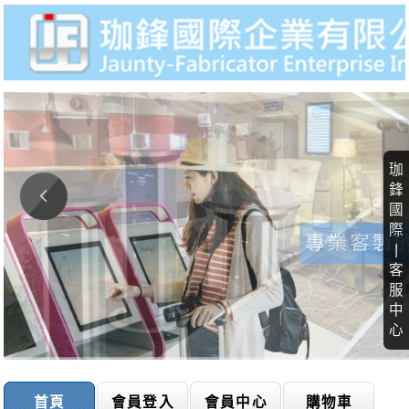
珈
鋒
國
際
|
客
服
中
心
首頁
會員登入
會員中心
購物車