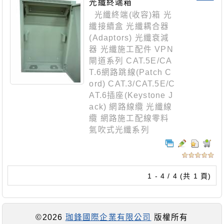
光纖終端箱
光纖終端(收容)箱 光
纖接續盒 光纖耦合器
(Adaptors) 光纖衰減
器 光纖施工配件 VPN
閘道系列 CAT.5E/CA
T.6網路跳線(Patch C
ord) CAT.3/CAT.5E/C
AT.6插座(Keystone J
ack) 網路線纜 光纖線
纜 網路施工配線零料
氣吹式光纖系列
1 - 4 / 4 (共 1 頁)
©2026
珈鋒國際企業有限公司
版權所有