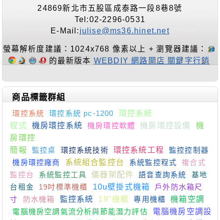
24869新北市五股區成泰路一段8巷8號
Tel:02-2296-0531
E-Mail:
julise@ms36.hinet.net
螢幕解析度建議：1024x768 像素以上 + 瀏覽器建議：
的最新版本
WEBDIY 網路開店 關鍵字行銷
商品標籤群組
環控系統
環控系統 pc-1200
環控系統
程式
機房環控系統
機房環控軟體
機房環控設備
機
房環控
簡報
監控桌
環控系統技術
環控系統工程
監控控制器
機房環控廠商
系統組合監控台
系統監控程式
複合式
監控台
系統監控工具
儀器架配件
語音查詢系統
基地
台租金
19吋標準機櫃
10u壁掛式機箱
戶外防水箱尺
寸
防水機箱
監控系統
19"機櫃
專用機櫃
機箱空調
電腦機房空調氣流分析與節能潛力評估
電腦機房空調設