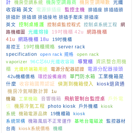
計
機房空調系統
機房空調廠商
機房空調噸數
光纖
收容箱 英文
電源排插座
監控主機
排插座 排插插頭
排插針 排插頭 排插接地 排插手壓床 排插座
英文
控制桌維護
控制桌監控程式
控制桌系統工程
網
路機櫃圖
光纖熔接
19吋機櫃 42u
網路機櫃
41u
網路機櫃 18u
19吋機櫃
易控王
19吋機櫃規格
server rack
specification
open rack 規格
open rack
vaporizer
96C芯6U光纖收容箱
導覽櫃
資訊整合用機
櫃
光纖終端箱用途
電源分配器認證
電源分配器接頭
42u機櫃價格
環控設備廠商
單門防水箱
工業機箱是
什麼
收容箱國際認証
偵測到機箱侵入
kiosk退貨通
機房冷氣噸數計算
1u
機箱
工業機箱
音響機箱
飛航管制台監控桌
戶外電
信
機房冷氣工程
photo kiosk
戶外機櫃
kiosk
系統
機箱電源品牌
19機櫃箱
kiosk
系統架構
機箱風扇不正常運作
基地台電磁波
監控器材
台南
kiosk系統價格
機櫃