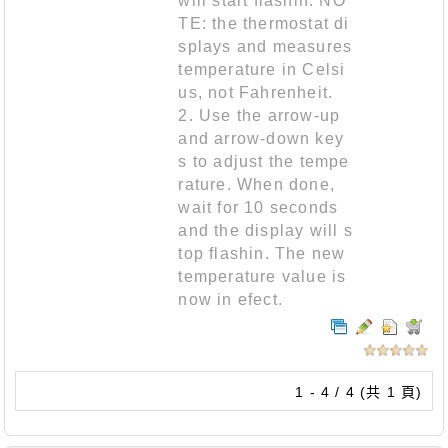
will start flashin. NO
TE: the thermostat di
splays and measures
temperature in Celsi
us, not Fahrenheit.
2. Use the arrow-up
and arrow-down key
s to adjust the tempe
rature. When done,
wait for 10 seconds
and the display will s
top flashin. The new
temperature value is
now in efect.
1 - 4 / 4 (共 1 頁)