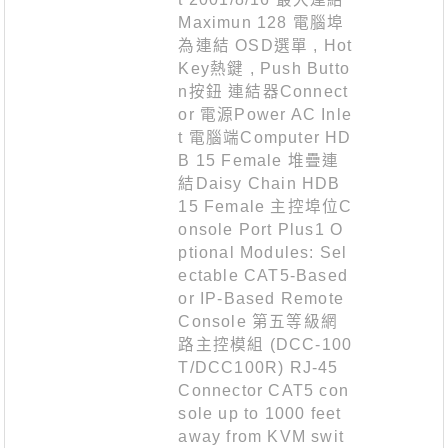
Maximun 128 電腦埠
為連結 OSD選單 , Hot
Key熱鍵 , Push Butto
n按鈕 連結器Connect
or 電源Power AC Inle
t 電腦端Computer HD
B 15 Female 堆疊連
結Daisy Chain HDB
15 Female 主控埠位C
onsole Port Plus1 O
ptional Modules: Sel
ectable CAT5-Based
or IP-Based Remote
Console 第五等級網
路主控模組 (DCC-100
T/DCC100R) RJ-45
Connector CAT5 con
sole up to 1000 feet
away from KVM swit