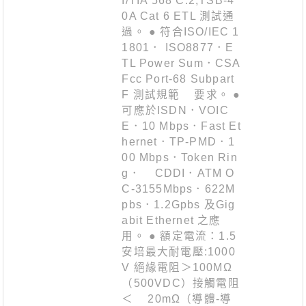
I/TIA 568 C.2,TSB-4
0A Cat 6 ETL 測試通
過。 ● 符合ISO/IEC 1
1801． ISO8877．E
TL Power Sum．CSA
Fcc Port-68 Subpart
F 測試規範 要求。 ●
可應於ISDN．VOIC
E．10 Mbps．Fast Et
hernet．TP-PMD．1
00 Mbps．Token Rin
g． CDDI．ATM O
C-3155Mbps．622M
pbs．1.2Gpbs 及Gig
abit Ethernet 之應
用。 ● 額定電流：1.5
安培最大耐電壓:1000
V 絕緣電阻＞100MΩ
（500VDC）接觸電阻
＜ 20mΩ（導體-導