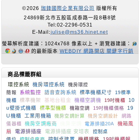
©2026
珈鋒國際企業有限公司
版權所有
24869新北市五股區成泰路一段8巷8號
Tel:02-2296-0531
E-Mail:
julise@ms36.hinet.net
螢幕解析度建議：1024x768 像素以上 + 瀏覽器建議：
的最新版本
WEBDIY 網路開店 關鍵字行銷
商品標籤群組
環控系統
機房環控系統
機房環控
簡報
系統監控
語音查詢系統
標準機櫃尺寸
19標準
機櫃
標準機架
基地台租金
機櫃空調機
19吋機櫃
10
u壁掛式機櫃
標準型機櫃
機箱空調
19吋機櫃價格
19
U機櫃
工業用機箱
機房空調計算
機房空調設計
網路
儀器櫃
機房空調廠商
機房空調
電源排插20A
機箱風
扇
電源排插座
電源排插座 安培表
控制桌
價位
控制桌廠商
控制桌建置
機櫃規格
19吋機櫃報