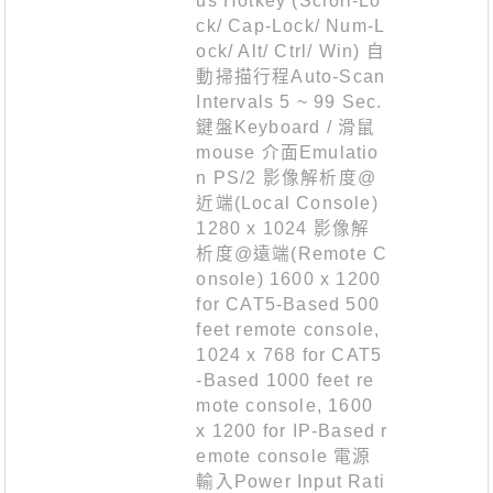
us Hotkey (Scroll-Lo
ck/ Cap-Lock/ Num-L
ock/ Alt/ Ctrl/ Win) 自
動掃描行程Auto-Scan
Intervals 5 ~ 99 Sec.
鍵盤Keyboard / 滑鼠
mouse 介面Emulatio
n PS/2 影像解析度@
近端(Local Console)
1280 x 1024 影像解
析度@遠端(Remote C
onsole) 1600 x 1200
for CAT5-Based 500
feet remote console,
1024 x 768 for CAT5
-Based 1000 feet re
mote console, 1600
x 1200 for IP-Based r
emote console 電源
輸入Power Input Rati