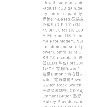
ch with superior auto
-adjust RGB gain/del
ay control capability
網路(IP-Based)遠端主
控模組(DIP-101) RJ-
45 8P 8C for 10/ 100
M Ethernet DB-9 pin
male for Modem, Nul
l modem and serial p
ower Control Mini U
SB 2.0 receptacle 燈
號LEDs 埠位Port 200
1/8/16 電源Power 1
按鍵Button / 切換器S
witch 電源開關Power
Switch Rock Switch
液晶螢幕調整LCD Adj
ustment Button 熱鍵
Hotkey Provide vario