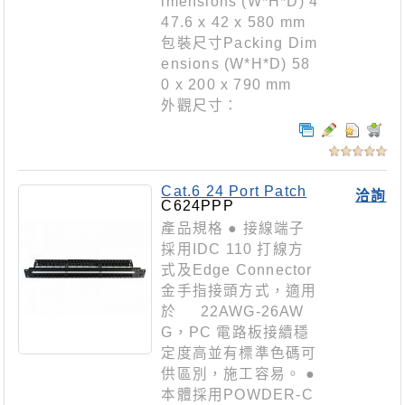
imensions (W*H*D) 4
47.6 x 42 x 580 mm
包裝尺寸Packing Dim
ensions (W*H*D) 58
0 x 200 x 790 mm
外觀尺寸：
Cat.6 24 Port Patch
洽詢
Panel
C624PPP
產品規格 ● 接線端子
採用IDC 110 打線方
式及Edge Connector
金手指接頭方式，適用
於 22AWG-26AW
G，PC 電路板接續穩
定度高並有標準色碼可
供區別，施工容易。 ●
本體採用POWDER-C