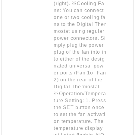
(right). ※Cooling Fa
ns: You can connect
one or two cooling fa
ns to the Digital Ther
mostat using regular
power connectors. Si
mply plug the power
plug of the fan into in
to either of the desig
nated universal pow
er ports (Fan 1or Fan
2) on the rear of the
Digital Thermostat.
※Operation/Tempera
ture Setting: 1. Press
the SET button once
to set the fan activati
on temperature. The
temperature display