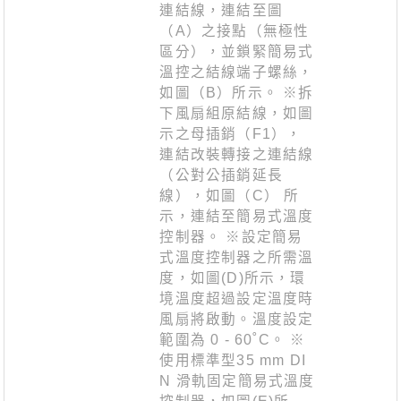
連結線，連結至圖
（A）之接點（無極性
區分），並鎖緊簡易式
溫控之結線端子螺絲，
如圖（B）所示。 ※拆
下風扇組原結線，如圖
示之母插銷（F1），
連結改裝轉接之連結線
（公對公插銷延長
線），如圖（C） 所
示，連結至簡易式溫度
控制器。 ※設定簡易
式溫度控制器之所需溫
度，如圖(D)所示，環
境溫度超過設定溫度時
風扇將啟動。溫度設定
範圍為 0 - 60˚C。 ※
使用標準型35 mm DI
N 滑軌固定簡易式溫度