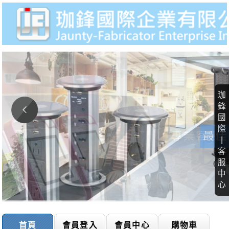
珈
鋒
國
際
|
客
服
中
心
首頁
會員登入
會員中心
購物車