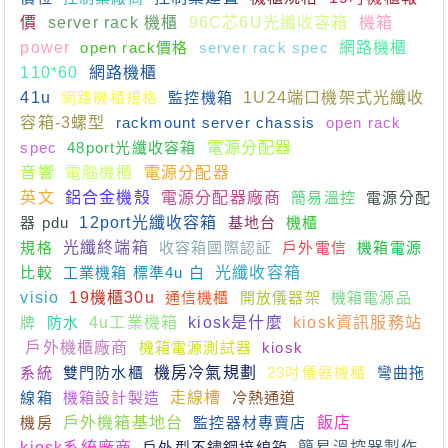
價
server rack 機櫃
96C芯6U光纖收容箱
機箱
power
open rack價格
server rack spec
網路機櫃
110*60
網路機櫃
41u
網路機櫃規格
監控機箱
1U24端口機架式光纖收
容箱-3螺型
rackmount server chassis
open rack
spec
48port光纖收容箱
電源分配器
音響
電腦機櫃
電源分配器
英文
鋁合金機殼
電源分配器廠商
簡易溫控
電源分配
器 pdu
12port光纖收容箱
基地台
機櫃
規格
光纖終端箱
收容箱國際認証
戶外電信
機箱電源
比較
工業機箱 標準4u 白
光纖收容箱
visio
19機櫃30u
通信機櫃
開放儀器架
機箱電源品
牌
防水
4u工業機箱
kiosk是什麼
kiosk資訊服務站
戶外機櫃廠商
機箱電源測試器
kiosk
系統
雙門防水櫃
機房冷氣規劃
23吋儀器機櫃
彎曲拖
線箱
機箱設計製造
走線槽
冷熱通道
機房
戶外機箱基地台
監控器材專賣店
飯店
kiosk系統廠商
戶外型不鏽鋼接線箱
簡易溫控器製作