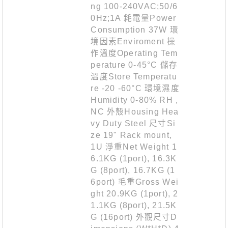
ng 100-240VAC;50/6
0Hz;1A 耗電量Power
Consumption 37W 環
境因素Enviroment 操
作溫度Operating Tem
perature 0-45°C 儲存
溫度Store Temperatu
re -20 -60°C 環境濕度
Humidity 0-80% RH ,
NC 外殼Housing Hea
vy Duty Steel 尺寸Si
ze 19" Rack mount,
1U 淨重Net Weight 1
6.1KG (1port), 16.3K
G (8port), 16.7KG (1
6port) 毛重Gross Wei
ght 20.9KG (1port), 2
1.1KG (8port), 21.5K
G (16port) 外觀尺寸D