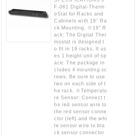
F-061 Digital-Therm
oStat for Racks and
Cabinets with 19" Ra
ck Mounting. ※19” R
ack: The Digital Ther
mostat is designed t
o fit in 19 racks. It us
es 1 height unit of sp
ace. The package in
cludes 4 mounting sc
rews. Be sure to use
two on each side of t
he rack. ※Temperatu
re Sensor: Connect t
he red sensor wire to
the red sensor conne
ctor (left) and the whi
te sensor wire to bla
ck sensor connector