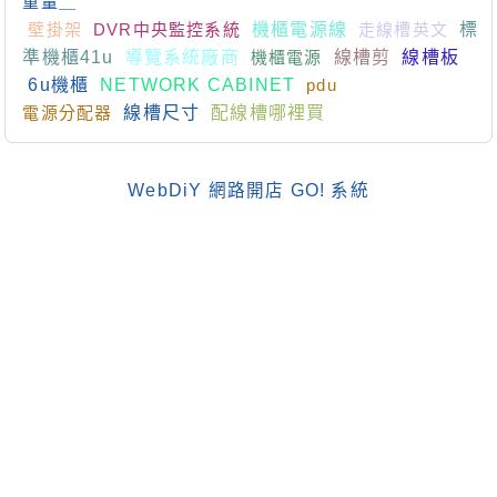
重量＿
壁掛架
DVR中央監控系統
機櫃電源線
走線槽英文
標
準機櫃41u
導覽系統廠商
機櫃電源
線槽剪
線槽板
6u機櫃
NETWORK CABINET
pdu
電源分配器
線槽尺寸
配線槽哪裡買
WebDiY 網路開店 GO! 系統