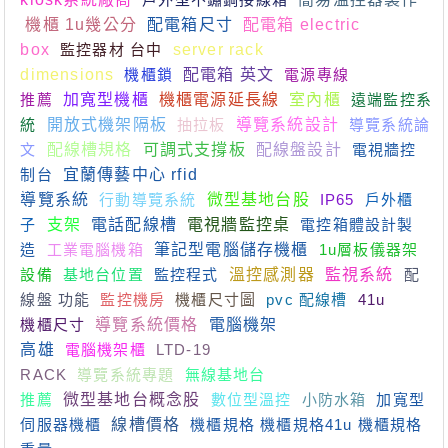
機櫃 1u幾公分
配電箱尺寸
配電箱 electric
box
監控器材 台中
server rack
dimensions
機櫃鎖
配電箱 英文
電源專線
推薦
加寬型機櫃
機櫃電源延長線
室內櫃
遠端監控系
統
開放式機架隔板
抽拉板
導覽系統設計
導覽系統論
文
配線槽規格
可調式支撐板
配線盤設計
電視牆控
制台
宜蘭傳藝中心 rfid
導覽系統
行動導覽系統
微型基地台股
IP65
戶外櫃
子
支架
電話配線槽
電視牆監控桌
電控箱體設計製
造
工業電腦機箱
筆記型電腦儲存機櫃
1u層板儀器架
設備
基地台位置
監控程式
溫控感測器
監視系統
配
線盤 功能
監控機房
機櫃尺寸圖
pvc 配線槽
41u
機櫃尺寸
導覽系統價格
電腦機架
高雄
電腦機架櫃
LTD-19
RACK
導覽系統專題
無線基地台
推薦
微型基地台概念股
數位型溫控
小防水箱
加寬型
伺服器機櫃
線槽價格
機櫃規格 機櫃規格41u 機櫃規格