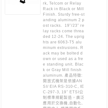
rk, Telcom or Relay
Rack in Black or Mill
Finish. Sturdy free-st
anding aluminum 2 p
ost racks. 19"/23" re
lay racks come threa
ded 12-24. The uprig
hts are 6063-T5 alu
minum extrusions. R
ack may be bolted d
own or used as a fre
e standing unit. Blac
k or Gray Mill finish
aluminum. 產品特徵:
開放式機架是依據AN
SI/ EIA RS-310-C, IE
C-297-3, 19" ETSI公
制標準規範製造，廣泛
應用於交換機,自動化,