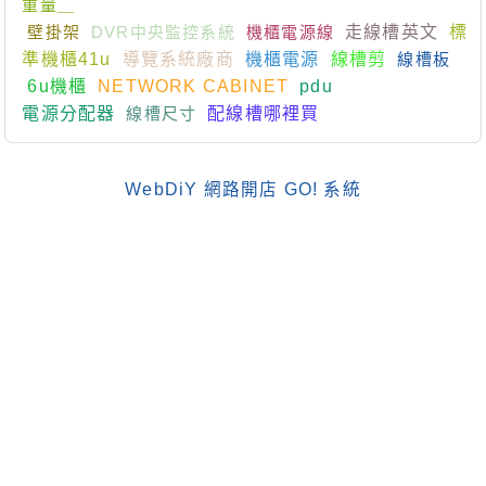
重量＿
壁掛架
DVR中央監控系統
機櫃電源線
走線槽英文
標
準機櫃41u
導覽系統廠商
機櫃電源
線槽剪
線槽板
6u機櫃
NETWORK CABINET
pdu
電源分配器
線槽尺寸
配線槽哪裡買
WebDiY 網路開店 GO! 系統