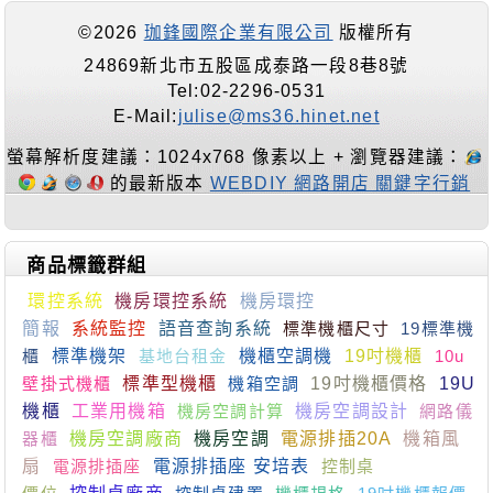
©2026
珈鋒國際企業有限公司
版權所有
24869新北市五股區成泰路一段8巷8號
Tel:02-2296-0531
E-Mail:
julise@ms36.hinet.net
螢幕解析度建議：1024x768 像素以上 + 瀏覽器建議：
的最新版本
WEBDIY 網路開店 關鍵字行銷
商品標籤群組
環控系統
機房環控系統
機房環控
簡報
系統監控
語音查詢系統
標準機櫃尺寸
19標準機
櫃
標準機架
基地台租金
機櫃空調機
19吋機櫃
10u
壁掛式機櫃
標準型機櫃
機箱空調
19吋機櫃價格
19U
機櫃
工業用機箱
機房空調計算
機房空調設計
網路儀
器櫃
機房空調廠商
機房空調
電源排插20A
機箱風
扇
電源排插座
電源排插座 安培表
控制桌