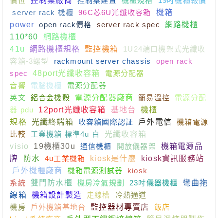
價位
控制桌廠商
控制桌建置
機櫃規格
19吋機櫃報價
server rack 機櫃
96C芯6U光纖收容箱
機箱
power
open rack價格
server rack spec
網路機櫃
110*60
網路機櫃
41u
網路機櫃規格
監控機箱
1U24端口機架式光纖收
容箱-3螺型
rackmount server chassis
open rack
spec
48port光纖收容箱
電源分配器
音響
電腦機櫃
電源分配器
英文
鋁合金機殼
電源分配器廠商
簡易溫控
電源分配
器 pdu
12port光纖收容箱
基地台
機櫃
規格
光纖終端箱
收容箱國際認証
戶外電信
機箱電源
比較
工業機箱 標準4u 白
光纖收容箱
visio
19機櫃30u
通信機櫃
開放儀器架
機箱電源品
牌
防水
4u工業機箱
kiosk是什麼
kiosk資訊服務站
戶外機櫃廠商
機箱電源測試器
kiosk
系統
雙門防水櫃
機房冷氣規劃
23吋儀器機櫃
彎曲拖
線箱
機箱設計製造
走線槽
冷熱通道
機房
戶外機箱基地台
監控器材專賣店
飯店