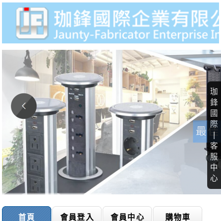
珈
鋒
國
際
|
客
服
中
心
首頁
會員登入
會員中心
購物車