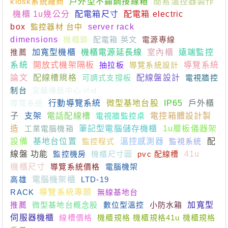
kiosk系統廠商
戶外型不鏽鋼接線箱
簡易溫控器製作
機櫃 1u幾公分
配電箱尺寸
配電箱 electric
box
監控器材 台中
server rack
dimensions
機櫃鎖
配電箱 英文
電源專線
推薦
加寬型機櫃
機櫃電源延長線
室內櫃
遠端監控
系統
開放式機架隔板
抽拉板
導覽系統設計
導覽系統
論文
配線槽規格
可調式支撐板
配線盤設計
電視牆控
制台
宜蘭傳藝中心 rfid
導覽系統
行動導覽系統
微型基地台股
IP65
戶外櫃
子
支架
電話配線槽
電視牆監控桌
電控箱體設計製
造
工業電腦機箱
筆記型電腦儲存機櫃
1u層板儀器架
設備
基地台位置
監控程式
溫控感測器
監視系統
配
線盤 功能
監控機房
機櫃尺寸圖
pvc 配線槽
41u
機櫃尺寸
導覽系統價格
電腦機架
高雄
電腦機架櫃
LTD-19
RACK
導覽系統專題
無線基地台
推薦
微型基地台概念股
數位型溫控
小防水箱
加寬型
伺服器機櫃
線槽價格
機櫃規格 機櫃規格41u 機櫃規格