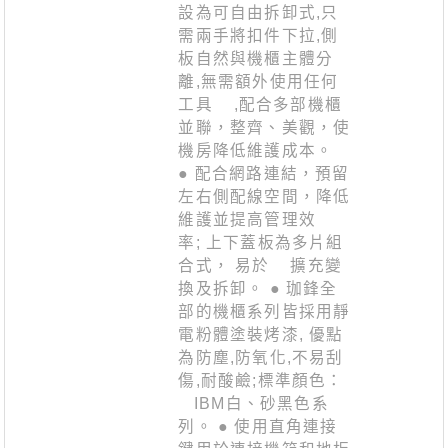
設為可自由拆卸式,只
需兩手將扣件下拉,側
板自然與機櫃主體分
離,無需額外使用任何
工具 ,配合多部機櫃
並聯，整齊、美觀，使
機房降低維護成本。
● 配合網路連結，預留
左右側配線空間，降低
維護並提高管理效
率; 上下蓋板為多片組
合式， 易於 擴充變
換及拆卸。 ● 珈鋒全
部的機櫃系列皆採用靜
電粉體塗裝烤漆, 優點
為防塵,防氧化,不易刮
傷,耐酸鹼;標準顏色：
IBM白、砂黑色系
列。 ● 使用直角連接