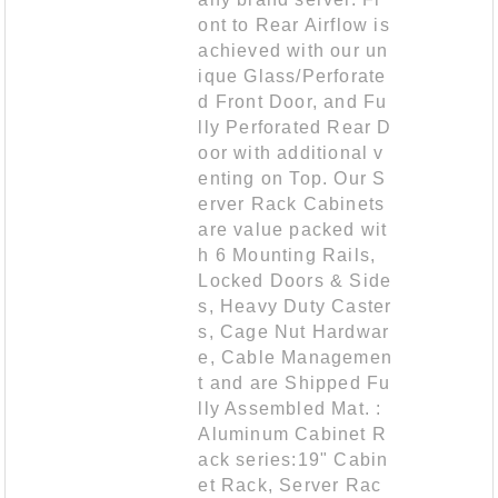
ont to Rear Airflow is
achieved with our un
ique Glass/Perforate
d Front Door, and Fu
lly Perforated Rear D
oor with additional v
enting on Top. Our S
erver Rack Cabinets
are value packed wit
h 6 Mounting Rails,
Locked Doors & Side
s, Heavy Duty Caster
s, Cage Nut Hardwar
e, Cable Managemen
t and are Shipped Fu
lly Assembled Mat. :
Aluminum Cabinet R
ack series:19" Cabin
et Rack, Server Rac