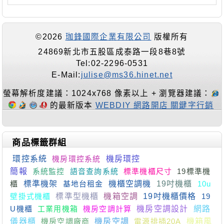
©2026
珈鋒國際企業有限公司
版權所有
24869新北市五股區成泰路一段8巷8號
Tel:02-2296-0531
E-Mail:
julise@ms36.hinet.net
螢幕解析度建議：1024x768 像素以上 + 瀏覽器建議：
的最新版本
WEBDIY 網路開店 關鍵字行銷
商品標籤群組
環控系統
機房環控系統
機房環控
簡報
系統監控
語音查詢系統
標準機櫃尺寸
19標準機
櫃
標準機架
基地台租金
機櫃空調機
19吋機櫃
10u
壁掛式機櫃
標準型機櫃
機箱空調
19吋機櫃價格
19
U機櫃
工業用機箱
機房空調計算
機房空調設計
網路
儀器櫃
機房空調廠商
機房空調
電源排插20A
機箱風