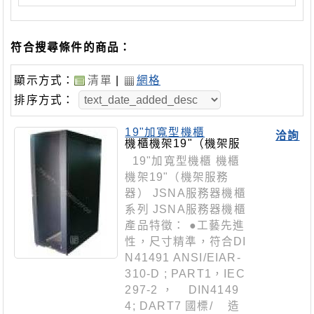
符合搜尋條件的商品：
顯示方式：
清單
|
網格
排序方式：
19"加寬型機櫃
洽詢
機櫃機架19"（機架服
務器）JSNA系列
19"加寬型機櫃 機櫃
機架19"（機架服務
器） JSNA服務器機櫃
系列 JSNA服務器機櫃
產品特徵： ●工藝先進
性，尺寸精準，符合DI
N41491 ANSI/EIAR-
310-D ; PART1，IEC
297-2 ， DIN4149
4; DART7 國標/ 造