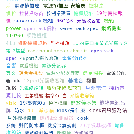
扇
電源排插座
電源排插座 安培表
控制桌
價位
控制桌廠商
控制桌建置
機櫃規格
19吋機櫃報
價
server rack 機櫃
96C芯6U光纖收容箱
機箱
power
open rack價格
server rack spec
網路機櫃
110*60
網路機櫃
41u
網路機櫃規格
監控機箱
1U24端口機架式光纖收容
箱-3螺型
rackmount server chassis
open rack
spec
48port光纖收容箱
電源分配器
音響
電腦機櫃
電源分配器
英文
鋁合金機殼
電源分配器廠商
簡易溫控
電源分配
器 pdu
12port光纖收容箱
基地台
機櫃
規格
光纖終端箱
收容箱國際認証
戶外電信
機箱電
源比較
工業機箱 標準4u 白
光纖收容箱
visio
19機櫃30u
通信機櫃
開放儀器架
機箱電源品
牌
防水
4u工業機箱
kiosk是什麼
kiosk資訊服務站
戶外機櫃廠商
機箱電源測試器
kiosk
系統
雙門防水櫃
機房冷氣規劃
23吋儀器機櫃
彎曲
拖線箱
機箱設計製造
走線槽
冷熱通道