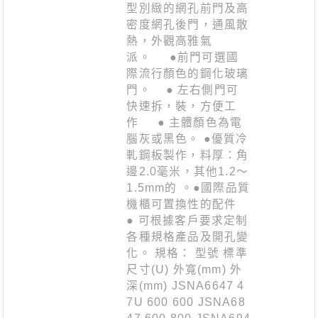
型別緻的網孔前門及高
密度網孔後門，通風散
熱，外觀高雅氣
派。 ●前門可選國
際流行顏色的鋼化玻璃
門。 ● 左右側門可
快速拆，裝，方便工
作 ● 主體顏色為電
腦灰或黑色。 ●優質冷
軋鋼板製作，料厚：角
邊2.0毫米，其他1.2〜
1.5mm的 。●國際品質
機櫃可置換性的配件
● 可根據客戶要求定制
各種規格產品及開孔變
化。 規格： 型號 標準
尺寸(U) 外寬(mm) 外
深(mm) JSNA6647 4
7U 600 600 JSNA68