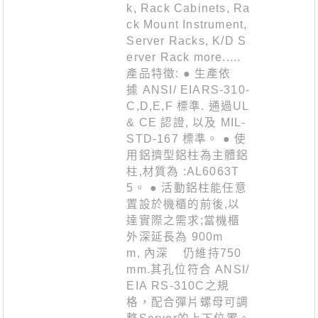
k, Rack Cabinets, Ra
ck Mount Instrument,
Server Racks, K/D S
erver Rack more.....
產品特徵: ● 生產依
據 ANSI/ EIARS-310-
C,D,E,F 標準. 通過UL
& CE 認證, 以及 MIL-
STD-167 標準。 ● 使
用鋁擠型鋁柱為主體鋁
柱,材質為 :AL6063T
5。 ● 活動鋁柱能任意
置設於機櫃的前後,以
達實際之需求;當機櫃
外深延長為 900m
m, 內深 仍維持750
mm.其孔位符合 ANSI/
EIA RS-310C之規
格，配合彈片螺母可調