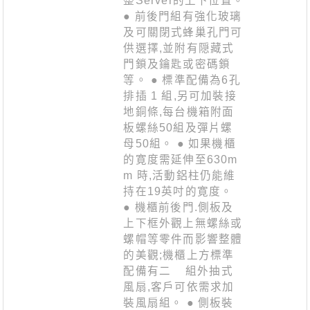
整Server的上下位置。
● 前後門組有強化玻璃
及可關閉式蜂巢孔門可
供選擇,並附有隠藏式
門鎖及鑰匙或密碼鎖
等。 ● 標準配備為6孔
排插 1 組,另可加裝接
地銅條,每台機箱附面
板螺絲50組及彈片螺
母50組。 ● 如果機櫃
的寛度需延伸至630m
m 時,活動鋁柱仍能維
持在19英吋的寛度。
● 機櫃前後門.側板及
上下框外觀上無螺絲或
螺帽等零件而影響整體
的美觀;機櫃上方標準
配備有二 組外抽式
風扇,客戶可依需求加
裝風扇組。 ● 側板裝