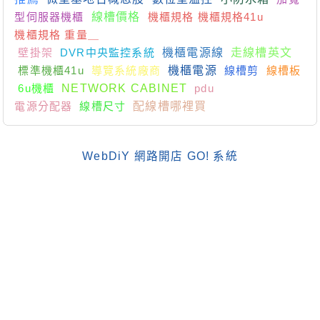
型伺服器機櫃
線槽價格
機櫃規格 機櫃規格41u
機櫃規格 重量＿
壁掛架
DVR中央監控系統
機櫃電源線
走線槽英文
標準機櫃41u
導覽系統廠商
機櫃電源
線槽剪
線槽板
6u機櫃
NETWORK CABINET
pdu
電源分配器
線槽尺寸
配線槽哪裡買
WebDiY 網路開店 GO! 系統