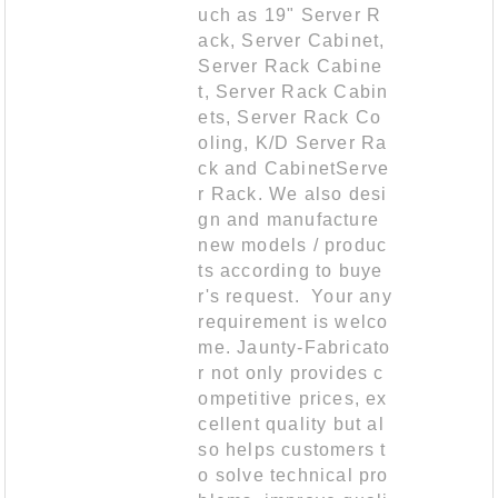
uch as 19" Server R
ack, Server Cabinet,
Server Rack Cabine
t, Server Rack Cabin
ets, Server Rack Co
oling, K/D Server Ra
ck and CabinetServe
r Rack. We also desi
gn and manufacture
new models / produc
ts according to buye
r's request. Your any
requirement is welco
me. Jaunty-Fabricato
r not only provides c
ompetitive prices, ex
cellent quality but al
so helps customers t
o solve technical pro