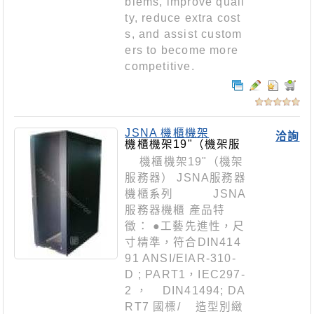
blems, improve quali
ty, reduce extra cost
s, and assist custom
ers to become more
competitive.
JSNA 機櫃機架
洽詢
機櫃機架19"（機架服
務器）JSNA系列
機櫃機架19"（機架
服務器） JSNA服務器
機櫃系列 JSNA
服務器機櫃 產品特
徵： ●工藝先進性，尺
寸精準，符合DIN414
91 ANSI/EIAR-310-
D ; PART1，IEC297-
2 ， DIN41494; DA
RT7 國標/ 造型別緻