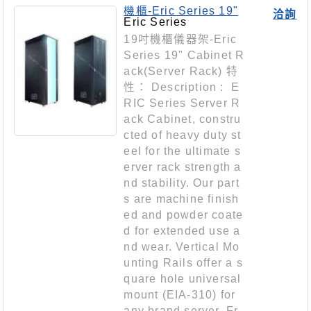
機櫃-Eric Series 19"
洽詢
Cabinet Rack(Server
Eric Series
Rack)
19吋機櫃儀器架-Eric
Series 19" Cabinet R
ack(Server Rack) 特
性： Description : E
RIC Series Server R
ack Cabinet, constru
cted of heavy duty st
eel for the ultimate s
erver rack strength a
nd stability. Our part
s are machine finish
ed and powder coate
d for extended use a
nd wear. Vertical Mo
unting Rails offer a s
quare hole universal
mount (EIA-310) for
any brand server. Fr