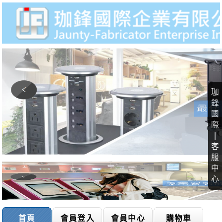
珈
鋒
國
際
|
客
服
中
心
首頁
會員登入
會員中心
購物車