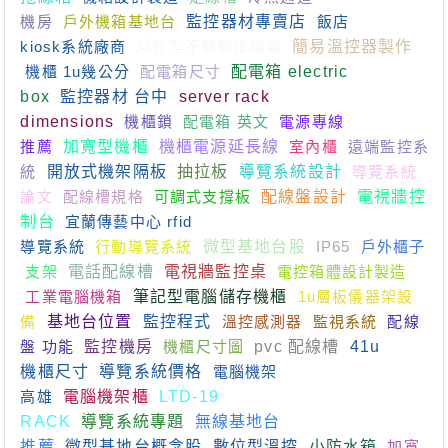
機房
戶外機箱基地台
監控器材專賣店
飯店
kiosk系統廠商
戶外型不鏽鋼接線箱
簡易溫控器製作
機櫃 1u幾公分
配電箱尺寸
配電箱 electric
box
監控器材 台中
server rack
dimensions
機櫃鎖
配電箱 英文
電源專線
推薦
加寬型機櫃
機櫃電源延長線
室內櫃
遠端監控系
統
開放式機架隔板
抽拉板
導覽系統設計
導覽系統
論文
配線槽規格
可調式支撐板
配線盤設計
電視牆控
制台
宜蘭傳藝中心 rfid
導覽系統
行動導覽系統
微型基地台股
IP65
戶外櫃子
支架
電話配線槽
電視牆監控桌
電控箱體設計製造
工業電腦機箱
筆記型電腦儲存機櫃
1u層板儀器架設
備
基地台位置
監控程式
溫控感測器
監視系統
配線
盤 功能
監控機房
機櫃尺寸圖
pvc 配線槽
41u
機櫃尺寸
導覽系統價格
電腦機架
高雄
電腦機架櫃
LTD-19
RACK
導覽系統專題
無線基地台
推薦
微型基地台概念股
數位型溫控
小防水箱
加寬