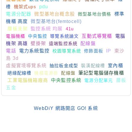
槽
機架式ups
pdu
電源分配器
微型基地台概念股
微型基地台價格
標準
機櫃 高度
微型基地台(femtocell)
層板支架
監控系統 均展
41u
電腦機櫃
中央監控
導覽系統論文
互動式導覽櫃
電腦
機架 高雄
壁掛架
遠端監控系統
配線盤
電話
電力系統監控
校園導覽系統
修飾面板
IP
東沙
島 3d
虛擬實境導覽系統
抽拉板金成型
裝潢配線槽
室內櫃
絕緣配線槽
機櫃電源排
配線盤
筆記型電腦儲存機櫃
工業電腦機箱廠商
中央監控系統
電源分配單元
層板
五金
WebDiY 網路開店 GO! 系統