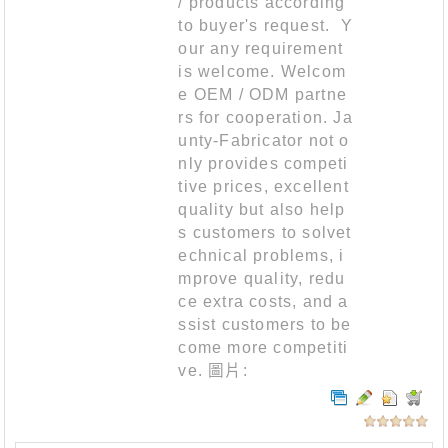
/ products according
to buyer's request. Y
our any requirement
is welcome. Welcom
e OEM / ODM partne
rs for cooperation. Ja
unty-Fabricator not o
nly provides competi
tive prices, excellent
quality but also help
s customers to solvet
echnical problems, i
mprove quality, redu
ce extra costs, and a
ssist customers to be
come more competiti
ve. 圖片: