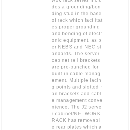
wok rack series inclu
des a grounding/bon
ding stud in the base
of rack which facilitat
es proper grounding
and bonding of electr
onic equipment, as p
er NEBS and NEC st
andards. The server
cabinet rail brackets
are pre-punched for
built-in cable manag
ement. Multiple lacin
g points and slotted r
ail brackets add cabl
e management conve
nience. The J2 serve
r cabinet/NETWORK
RACK has removabl
e rear plates which a