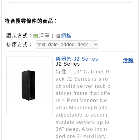
符合搜尋條件的商品：
顯示方式：
清單
|
網格
排序方式：
儀器架-J2 Series
洽詢
J2 Series
特性： 19" Cabinet R
ack J2 Series is a ro
ck solid server rack c
abinet frame that offe
rs 4 Post Vendor Ne
utral Mounting Rails
adjustable to accom
modate servers up to
36" deep. Also inclu
ded are 2- Auxiliary