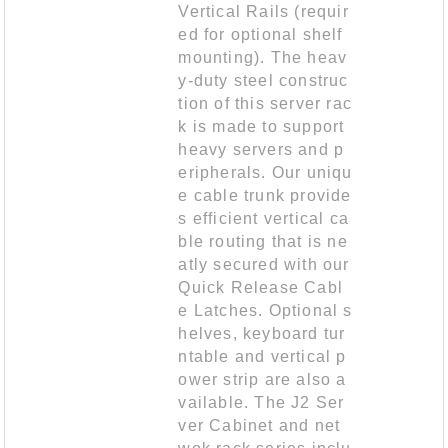
Vertical Rails (requir
ed for optional shelf
mounting). The heav
y-duty steel construc
tion of this server rac
k is made to support
heavy servers and p
eripherals. Our uniqu
e cable trunk provide
s efficient vertical ca
ble routing that is ne
atly secured with our
Quick Release Cabl
e Latches. Optional s
helves, keyboard tur
ntable and vertical p
ower strip are also a
vailable. The J2 Ser
ver Cabinet and net