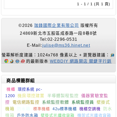
1 - 1 / 1 (共 1 頁)
©2026
珈鋒國際企業有限公司
版權所有
24869新北市五股區成泰路一段8巷8號
Tel:02-2296-0531
E-Mail:
julise@ms36.hinet.net
螢幕解析度建議：1024x768 像素以上 + 瀏覽器建議：
的最新版本
WEBDIY 網路開店 關鍵字行銷
商品標籤群組
機櫃
環控系統 pc-
1200
機房環控建置
半導體製程監控
儀器實驗室監
控
電信網路監控
系統監控軟體
系統監控員
壁掛式
機箱
防水箱
標準機櫃
42u標準機櫃
機櫃空調機
防水
機箱
戶外防水箱
壁掛式光纖收容箱
機架式光纖收容箱