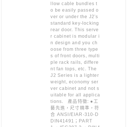
llow cable bundles t
o be easily passed o
ver or under the J2's
standard key-locking
rear door. This serve
r cabinet is modular i
n design and you ch
oose from three type
s of front doors, multi
ple rack rails, differe
nt fan tops, etc. The
J2 Series is a lighter
weight, economy ser
ver cabinet and not s
uitable for all applica
tions. 產品特徵: ●工
藝先進，尺寸精準，符
合 ANSI/EIAR-310-D
DIN41491；PART