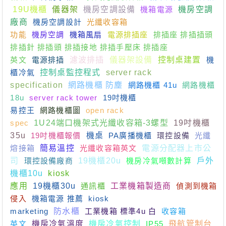
19U機櫃
儀器架
機房空調設備
機箱電源
機房空調
廠商
機房空調設計
光纖收容箱
功能
機房空調
機箱風扇
電源排插座
排插座 排插插頭
排插針 排插頭 排插接地 排插手壓床 排插座
英文
電源排插
濾波排插
儀器架設備
控制桌建置
機
櫃冷氣
控制桌監控程式
server rack
specification
網路機櫃 防塵
網路機櫃 41u
網路機櫃
18u
server rack tower
19吋機櫃
易控王
網路機櫃圖
open rack
spec
1U24端口機架式光纖收容箱-3螺型
19吋機櫃
35u
19吋機櫃報價
機桌
PA廣播機櫃
環控設備
光纖
熔接箱
簡易溫控
光纖收容箱英文
電源分配器上市公
司
環控設備廠商
19機櫃20u
機房冷氣噸數計算
戶外
機櫃10u
kiosk
應用
19機櫃30u
通訊櫃
工業機箱製造商
偵測到機箱
侵入
機箱電源 推薦
kiosk
marketing
防水櫃
工業機箱 標準4u 白
收容箱
英文
機房冷氣溫度
機房冷氣控制
IP55
飛航管制台