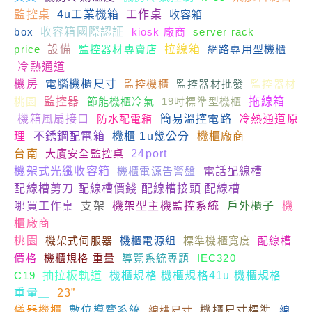
監控桌
4u工業機箱
工作桌
收容箱
box
收容箱國際認証
kiosk 廠商
server rack
price
設備
監控器材專賣店
拉線箱
網路專用型機櫃
冷熱通道
機房
電腦機櫃尺寸
監控機櫃
監控器材批發
監控器材
桃園
監控器
節能機櫃冷氣
19吋標準型機櫃
拖線箱
機箱風扇接口
防水配電箱
簡易溫控電路
冷熱通道原
理
不銹鋼配電箱
機櫃 1u幾公分
機櫃廠商
台南
大廈安全監控桌
24port
機架式光纖收容箱
機櫃電源告警盤
電話配線槽
配線槽剪刀 配線槽價錢 配線槽接頭 配線槽
哪買工作桌
支架
機架型主機監控系統
戶外櫃子
機
櫃廠商
桃園
機架式伺服器
機櫃電源組
標準機櫃寬度
配線槽
價格
機櫃規格 重量
導覽系統專題
IEC320
C19
抽拉板軌道
機櫃規格 機櫃規格41u 機櫃規格
重量＿
23”
儀器機櫃
數位導覽系統
線槽尺寸
機櫃尺寸標準
線