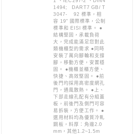
1 、IEC297-2 、DIN4
1494; DART7 GB/ T
3047- 92 標準，相
容 19” 國際標準，公制
標準和 EISI 標準。 ●
結構堅固，承載負荷
大，完成能滿足您對此
類機櫃型的需求 ●同時
安裝了萬向腳輪和支撐
腳，移動方便，安置穩
固。 ●機櫃並櫃方便、
快捷、高效堅固。 ●前
後門均採用高密度網孔
門，通風散熱。 ●上、
下部走線孔配有分組蓋
板，前後門及側門可容
易拆裝，方便工作。 ●
選用材料均為優質冷軋
鋼板，料厚：角邊2.0
mm，其他1.2~1.5m