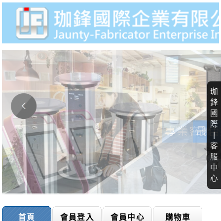
珈
鋒
國
際
|
客
服
中
心
首頁
會員登入
會員中心
購物車