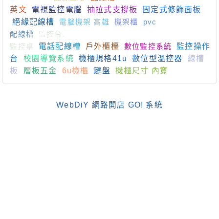
英文
電視監控電腦
抽拉式支撐板
固定式修飾面板
絕緣配線槽
電腦機架 高雄
機架櫃
pvc
配線槽
監控台.
監控桌
電話配線槽
戶外櫃檯
數位監控系統
監控操作
台
校園導覽系統
機櫃規格41u
數位型溫控器
線槽
板
層板五金
6u機櫃
鍵盤
機櫃尺寸 內寬
WebDiY 網路開店 GO! 系統