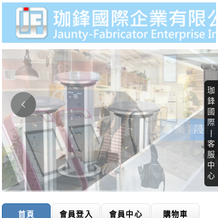
珈
鋒
國
際
|
客
服
中
心
首頁
會員登入
會員中心
購物車