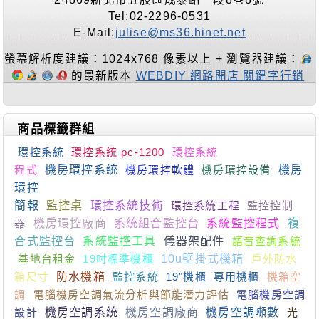
Tel:02-2296-0531
E-Mail:
julise@ms36.hinet.net
螢幕解析度建議：1024x768 像素以上 + 瀏覽器建議：
的最新版本
WEBDIY 網路開店 關鍵字行銷
商品標籤群組
環控系統
環控系統 pc-1200
環控系統
程式
機房環控系統
機房環控軟體
機房環控設備
機房
環控
簡報
監控桌
環控系統技術
環控系統工程
監控控制
器
機房環控廠商
系統組合監控台
系統監控程式
複
合式監控台
系統監控工具
儀器架配件
語音查詢系統
基地台租金
19吋標準機櫃
10u壁掛式機箱
戶外防水
箱尺寸
防水機箱
監控系統
19"機櫃
專用機櫃
機箱空
調
電腦機房空調氣流分析與節能潛力評估
電腦機房空調
設計
機房空調系統
機房空調廠商
機房空調噸數
光