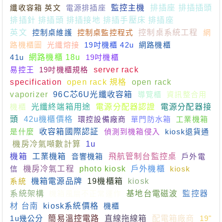
纖收容箱 英文
電源排插座
監控主機
排插座 排插插頭
排插針 排插頭 排插接地 排插手壓床 排插座
英文
控制桌維護
控制桌監控程式
控制桌系統工程
網
路機櫃圖
光纖熔接
19吋機櫃 42u
網路機櫃
41u
網路機櫃 18u
19吋機櫃
易控王
19吋機櫃規格
server rack
specification
open rack 規格
open rack
vaporizer
96C芯6U光纖收容箱
導覽櫃
資訊整合用
機櫃
光纖終端箱用途
電源分配器認證
電源分配器接
頭
42u機櫃價格
環控設備廠商
單門防水箱
工業機箱
是什麼
收容箱國際認証
偵測到機箱侵入
kiosk退貨通
機房冷氣噸數計算
1u
機箱
工業機箱
音響機箱
飛航管制台監控桌
戶外電
信
機房冷氣工程
photo kiosk
戶外機櫃
kiosk
系統
機箱電源品牌
19機櫃箱
kiosk
系統架構
機箱風扇不正常運作
基地台電磁波
監控器
材 台南
kiosk系統價格
機櫃
1u幾公分
簡易溫控電路
直線拖線箱
配電箱廠商
19"