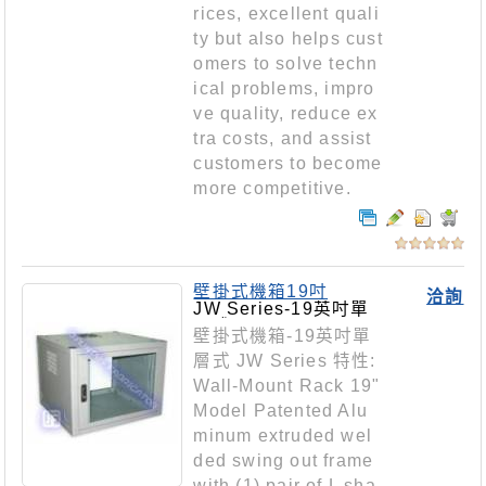
rices, excellent quali
ty but also helps cust
omers to solve techn
ical problems, impro
ve quality, reduce ex
tra costs, and assist
customers to become
more competitive.
壁掛式機箱19吋
洽詢
JW Series-19英吋單
層式
壁掛式機箱-19英吋單
層式 JW Series 特性:
Wall-Mount Rack 19"
Model Patented Alu
minum extruded wel
ded swing out frame
with (1) pair of L sha