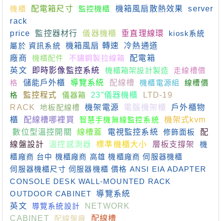
機櫃
配電箱尺寸
監控機櫃
機箱風扇散熱效果
server
rack
price
監控器材行
儀器機櫃
垂直理線環
kiosk系統
屬於 資訊系統
機箱風扇 轉速
冷熱通道
廠商
機櫃配件
不鏽鋼製拉線箱
配電箱
英文
即時影像監控系統
機櫃箱架設計製造
走線槽價
格
儲能戶外櫃
導覽系統
配線槽
機櫃電源組
線槽價
格
監控程式
儀器箱
23”儀器機櫃
LTD-19
RACK
地板配線槽
機架電源
電腦機架櫃
戶外櫃物
櫃
配線槽哪裡買
智慧手機無線監控系統
機架式kvm
數位型溫控開關
線槽蓋
電視監控系統
修飾面板
配
線盤設計
溫控感測器
標準機櫃大小
層板支撐架
機
櫃廠商 台中 機櫃廠商 高雄 機櫃廠商 伺服器機櫃
伺服器機櫃尺寸 伺服器機櫃 價格 ANSI EIA ADAPTER
CONSOLE DESK WALL-MOUNTED RACK
OUTDOOR CABINET
導覽系統
英文
導覽系統設計
NETWORK
CABINET
配線盤廠
配線槽