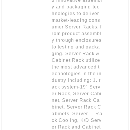
d innovative assembl
y and packaging tec
hnologies to deliver
market-leading cons
umer Server Racks, f
rom product assembl
y through enclosures
to testing and packa
ging. Server Rack &
Cabinet Rack utilize
the most advanced t
echnologies in the in
dustry including: 1. r
ack system-19" Serv
er Rack, Server Cabi
net, Server Rack Ca
binet, Server Rack C
abinets, Server Ra
ck Cooling, K/D Serv
er Rack and Cabinet