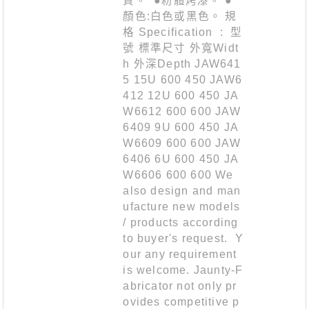
質。 ●粉體烤漆。 ●
顏色:白色或黑色。 規
格 Specification : 型
號 標準尺寸 外寬Widt
h 外深Depth JAW641
5 15U 600 450 JAW6
412 12U 600 450 JA
W6612 600 600 JAW
6409 9U 600 450 JA
W6609 600 600 JAW
6406 6U 600 450 JA
W6606 600 600 We
also design and man
ufacture new models
/ products according
to buyer's request. Y
our any requirement
is welcome. Jaunty-F
abricator not only pr
ovides competitive p