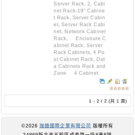
Server Rack. 2. Cabi
net Rack-19” Cabine
t Rack, Server Cabin
et, Server Rack Cabi
net, Network Cabinet
Rack, Enclosure C
abinet Rack, Server
Rack Cabinets, 4 Po
st Cabinet Rack, Dat
a Cabinets Rack and
Zone 4 Cabinet.
1 - 2 / 2 (共 1 頁)
©2026
珈鋒國際企業有限公司
版權所有
24869新北市五股區成泰路一段8巷8號