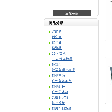
機櫃廠商
商品分類
智能櫃
迷你倉
監控台
導覽櫃
19吋機櫃
19吋儀器機櫃
儀器架
智慧型環控機櫃
機櫃電源
戶外型基地台
機櫃配件
戶外防水箱
光纖收容箱
監控系統
機房空調系統