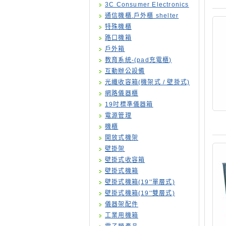
3C Consumer Electronics
通信機櫃.戶外櫃 shelter
特殊機櫃
路口機箱
戶外箱
教育系統-(pad充電櫃)
互動辦公設備
光纖收容箱(機架式 / 壁掛式)
網路儀器櫃
19吋標準儀器箱
電源管理
機櫃
開放式機架
壁掛架
壁掛式收容箱
壁掛式機箱
壁掛式機箱(19''單層式)
壁掛式機箱(19''雙層式)
儀器架配件
工業用機箱