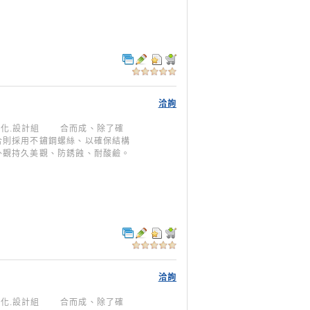
洽詢
型模組化.設計組 合而成、除了確
合則採用不鏽鋼螺絲、以確保結構
外觀持久美觀、防銹蝕、耐酸鹼。
洽詢
型模組化.設計組 合而成、除了確