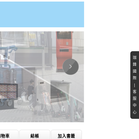
珈
鋒
國
際
|
客
服
中
心
購物車
結帳
加入書籤