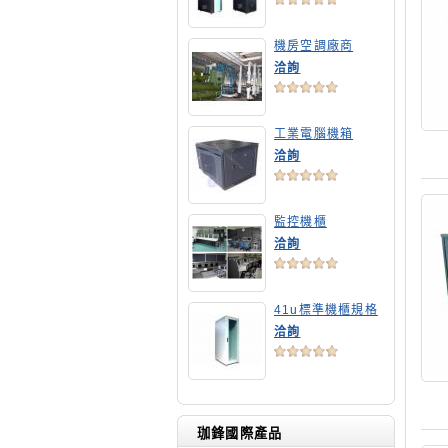
機房空調廠商
洽詢
工業電腦機箱
洽詢
監控機櫃
洽詢
41u標準機櫃規格
洽詢
珈鋒國際產品