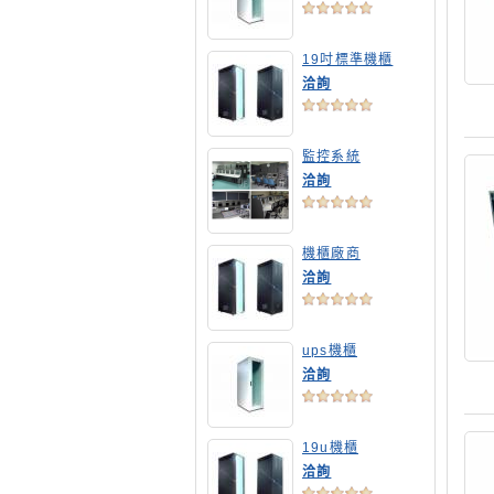
19吋標準機櫃
洽詢
監控系統
洽詢
機櫃廠商
洽詢
ups機櫃
洽詢
19u機櫃
洽詢