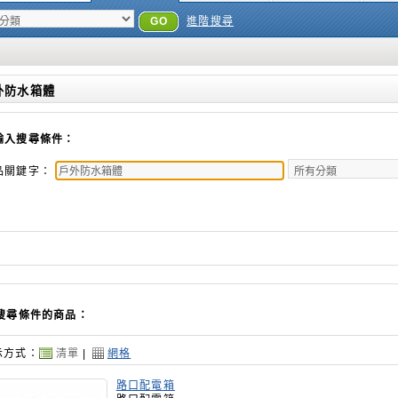
GO
進階搜尋
外防水箱體
輸入搜尋條件：
品關鍵字：
搜尋條件的商品：
示方式：
清單
|
網格
路口配電箱