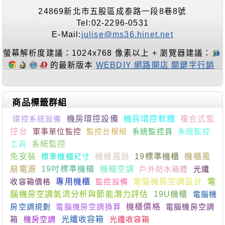
24869新北市五股區成泰路一段8巷8號
Tel:02-2296-0531
E-Mail:
julise@ms36.hinet.net
螢幕解析度建議：1024x768 像素以上 + 瀏覽器建議：
的最新版本
WEBDIY 網路開店 關鍵字行銷
商品標籤群組
環控系統設備
機房環控設備
機房環控軟體
複合式監
控台
軍事單位監控
監控台模組
系統監控員
系統監控
工具
系統監控
免安裝
標準機櫃尺寸
機櫃風扇
19標準機櫃
機櫃風
扇電源
19吋標準機櫃
機櫃空調
戶外防水箱體
光纖
收容箱價格
專用機櫃
監控設備
電腦機房空調設計
電
腦機房空調氣流分析與節能潛力評估
19U機櫃
電腦機
房空調規劃
電腦機房空調換算
機櫃價格
電腦機房空調
箱
機房空調
光纖收容箱
光纖收容箱