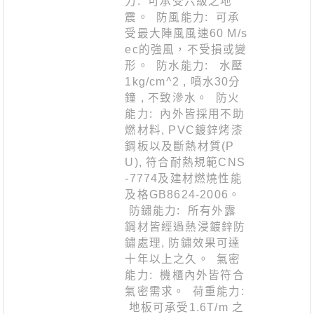
力: 可承受六級之地
震。 防風能力: 可承
受最大陣風風速60 M/s
ec的強風，不受損或變
形。 防水能力: 水壓
1kg/cm^2 , 噴水30分
鐘 , 不致滲水。 防火
能力: 內外皆採用不助
燃材料, PVC鍍鋅烤漆
鋼板以及斷熱材質(P
U), 符合耐熱規範CNS
-7774及建材燃燒性能
及格GB8624-2006。
防鏽能力: 所有外露
鋼材皆經過熱浸鍍鋅防
鏽處理, 防鏽效果可達
十年以上之久。 氣密
能力: 機櫃內外皆符合
氣密需求。 荷重能力:
地板可承受1.6T/m 之