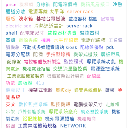
price
機櫃鎖
分線箱
配電箱價格
機箱風扇接口
冷熱
通道分離
電源專線 太平洋
server rack
層板
洩水箱
基地台電磁波
監控器材 桃園
配電箱
electric box
冷熱通道設計
server rack
shelf
配電箱尺寸
監控器材專賣
監控器材
高雄
電源專線
機房
水平理線槽
電話配線槽
工業電
腦機箱
互動式多媒體資訊站 kiosk
配線盤優點
pdu
電源分配器
配備
手指型線槽
機架式機殼
層板燈具
配線盤
電控箱體設計製造
監控程式
導覽系統功能
機
架電源
機櫃電源插座
交通流量監控桌
電源監控系統
工業電腦機箱製造
機櫃箱架設計製造
配線盤
功能
層板燈
41u
機櫃尺寸
機架式電腦
層板diy
導覽系統價格
鍵盤
導
覽系統
英文
數位監控系統
監控機殼
電腦機架尺寸
走線槽
吊架
戶外儲能系統
導覽系統廠商
網路監控系統
機箱
製造商
鋁配線槽
機架電源插座
機櫃廠商
桃園
工業電腦機箱規格
NETWORK