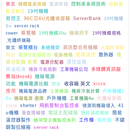
英文
機櫃電源排插
電源排插
控制桌系統技術
控制桌
監控程式
19吋機櫃
易控王
96C芯6U光纖收容箱
ServerBank
19吋機櫃
6u
server rack
tower
導覽櫃
19吋機櫃20u
機箱把手
19吋機櫃規格
光纖終端箱
英文
導覽櫃台
系統機架
資訊整合用機櫃
光纖終端箱
用途
電源分配器認證
電腦機櫃
簡易溫控
散熱器
電
源分配器 音響
電源分配器
環控設備
高溫低濕
機房冷氣規劃
工業機箱公司
多媒體資訊服
務站(kiosk)
機箱電源
功能
機箱電源比較
防水
收容箱 英文
kiosk
應用
機箱電源品牌
工業機箱
機房冷氣計算
戶外機櫃1
0u
機箱電源 選擇
戶外機櫃
工業機箱4u
光纖收容箱
visio
shelter
飛航管制台監控桌
偵測到機箱侵入
41
u機櫃
垂直理線環
電話主配線箱
簡易溫控模組
簡易
溫控器製作
機架型主機監控系列
工作檯
電視牆
不鏽
鋼製拉線箱
server rack