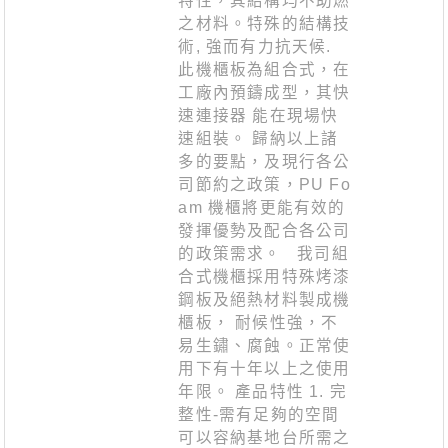
特性，其結構均不助燃
之材料。特殊的結構技
術, 強而有力抗天候.
此機櫃板為組合式，在
工廠內預鑄成型，其快
速連接器 能在現場快
速組裝。 歸納以上諸
多的要點，及現行各公
司節約之政策，PU Fo
am 機櫃將更能有效的
發揮優勢及配合各公司
的政策需求。 我司組
合式機櫃採用特殊烤漆
鋼板及絕熱材料製成機
櫃板， 耐候性強，不
易生鏽、腐蝕。正常使
用下有十年以上之使用
年限。 產品特性 1. 完
整性-需有足夠的空間
可以容納基地台所需之