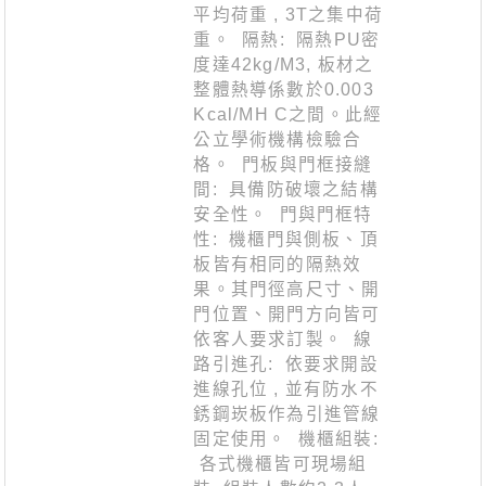
平均荷重 , 3T之集中荷
重。 隔熱: 隔熱PU密
度達42kg/M3, 板材之
整體熱導係數於0.003
Kcal/MH C之間。此經
公立學術機構檢驗合
格。 門板與門框接縫
間: 具備防破壞之結構
安全性。 門與門框特
性: 機櫃門與側板、頂
板皆有相同的隔熱效
果。其門徑高尺寸、開
門位置、開門方向皆可
依客人要求訂製。 線
路引進孔: 依要求開設
進線孔位 , 並有防水不
銹鋼崁板作為引進管線
固定使用。 機櫃組裝:
各式機櫃皆可現場組