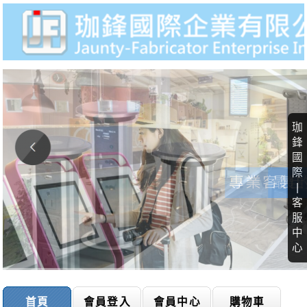
珈
鋒
國
際
|
客
服
中
心
首頁
會員登入
會員中心
購物車