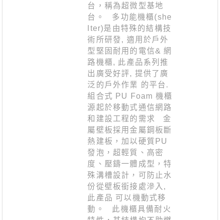
台，稱為超微型基地
台。 多功能機櫃(she
lter)是由特殊的結構技
術所研發, 適用於戶外
型堅固耐用的電信& 網
路機櫃, 此產品系列推
出廣受好評, 提供了廣
泛的戶外作業 的平台.
組合式 PU Foam 機櫃
源起於移動式通信網路
和建設工程的需求 金
屬壁板採用金屬鋼板斷
熱建板，加以硬質PU
發泡，超輕質、高密
度、壓鑄一體成型，特
殊溝槽設計，可防止水
份從壁板銜接處滲入,
此產品 可以機動式移
動。 此機櫃具備耐火