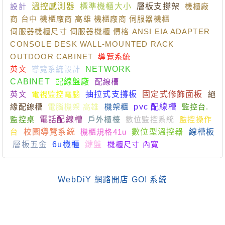
設計
溫控感測器
標準機櫃大小
層板支撐架
機櫃廠
商 台中 機櫃廠商 高雄 機櫃廠商 伺服器機櫃
伺服器機櫃尺寸 伺服器機櫃 價格 ANSI EIA ADAPTER
CONSOLE DESK WALL-MOUNTED RACK
OUTDOOR CABINET
導覽系統
英文
導覽系統設計
NETWORK
CABINET
配線盤廠
配線槽
英文
電視監控電腦
抽拉式支撐板
固定式修飾面板
絕
緣配線槽
電腦機架 高雄
機架櫃
pvc 配線槽
監控台.
監控桌
電話配線槽
戶外櫃檯
數位監控系統
監控操作
台
校園導覽系統
機櫃規格41u
數位型溫控器
線槽板
層板五金
6u機櫃
鍵盤
機櫃尺寸 內寬
WebDiY 網路開店 GO! 系統