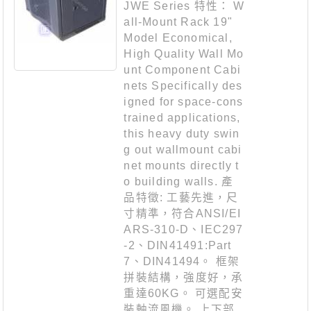
JWE Series 特性： W
all-Mount Rack 19"
Model Economical,
High Quality Wall Mo
unt Component Cabi
nets Specifically des
igned for space-cons
trained applications,
this heavy duty swin
g out wallmount cabi
net mounts directly t
o building walls. 產
品特徵: 工藝先進，尺
寸精準，符合ANSI/EI
ARS-310-D、IEC297
-2、DIN41491:Part
7、DIN41494。 框架
拼裝結構，強度好，承
重達60KG。 可選配安
裝軸流風機。 上下部