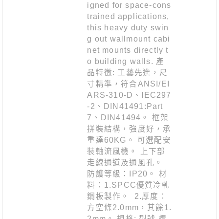
igned for space-cons
trained applications,
this heavy duty swin
g out wallmount cabi
net mounts directly t
o building walls. 產
品特徵: 工藝先進，尺
寸精準，符合ANSI/EI
ARS-310-D、IEC297
-2、DIN41491:Part
7、DIN41494。 框架
拼裝結構，強度好，承
重達60KG。 可選配安
裝軸流風機。 上下部
走線通道及通風孔。
防護等級：IP20。 材
料：1.SPCC優質冷軋
鋼板製作。 2.厚度：
方空條2.0mm，其餘1.
2mm。 規格: 型號 標