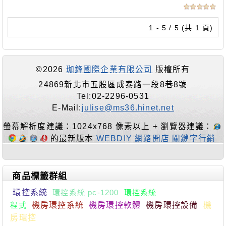
1 - 5 / 5 (共 1 頁)
©2026
珈鋒國際企業有限公司
版權所有
24869新北市五股區成泰路一段8巷8號
Tel:02-2296-0531
E-Mail:
julise@ms36.hinet.net
螢幕解析度建議：1024x768 像素以上 + 瀏覽器建議：
的最新版本
WEBDIY 網路開店 關鍵字行銷
商品標籤群組
環控系統
環控系統 pc-1200
環控系統
程式
機房環控系統
機房環控軟體
機房環控設備
機
房環控