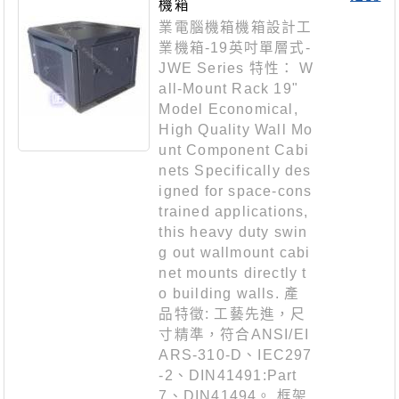
機箱
業電腦機箱機箱設計工
業機箱-19英吋單層式-
JWE Series 特性： W
all-Mount Rack 19"
Model Economical,
High Quality Wall Mo
unt Component Cabi
nets Specifically des
igned for space-cons
trained applications,
this heavy duty swin
g out wallmount cabi
net mounts directly t
o building walls. 產
品特徵: 工藝先進，尺
寸精準，符合ANSI/EI
ARS-310-D、IEC297
-2、DIN41491:Part
7、DIN41494。 框架