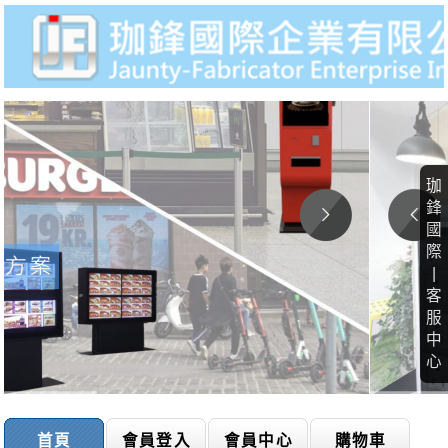
珈
鋒
國
際
|
客
服
中
心
首頁
會員登入
會員中心
購物車