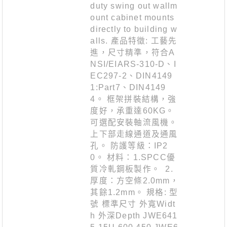
duty swing out wallm
ount cabinet mounts
directly to building w
alls. 產品特徵: 工藝先
進，尺寸精準，符合A
NSI/EIARS-310-D、I
EC297-2、DIN4149
1:Part7、DIN4149
4。 框架拼裝結構，強
度好，承重達60KG。
可選配安裝軸流風機。
上下部走線通道及通風
孔。 防護等級：IP2
0。 材料：1.SPCC優
質冷軋鋼板製作。 2.
厚度：方空條2.0mm，
其餘1.2mm。 規格: 型
號 標準尺寸 外寬Widt
h 外深Depth JWE641