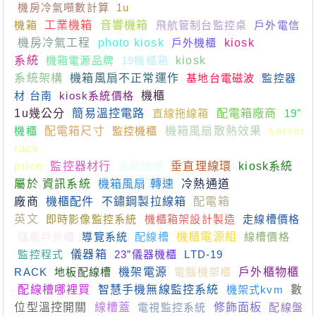
機房冷氣噸數計算
1u
機箱
工業機箱
音響機箱
飛航管制台監控桌
戶外電信
機房冷氣工程
photo kiosk
戶外機櫃
kiosk
系統
機箱電源品牌
19機櫃箱
kiosk
系統架構
機箱風扇不正常運作
基地台電磁波
監控器
材 台南
kiosk系統價格
機櫃
1u幾公分
簡易溫控電路
直線拖線箱
配電箱廠商
19"
機櫃
配電箱尺寸
監控機櫃
機箱風扇散熱效果
server
rack
price
監控器材行
儀器機櫃
垂直理線環
kiosk系統
屬於 資訊系統
機箱風扇 轉速
冷熱通道
廠商
機櫃配件
不鏽鋼製拉線箱
配電箱
英文
即時影像監控系統
機櫃箱架設計製造
走線槽價格
儲能戶外櫃
導覽系統
配線槽
機櫃電源組
線槽價格
監控程式
儀器箱
23”儀器機櫃
LTD-19
RACK
地板配線槽
機架電源
電腦機架櫃
戶外櫃物櫃
配線槽哪裡買
智慧手機無線監控系統
機架式kvm
數
位型溫控開關
線槽蓋
電視監控系統
修飾面板
配線盤