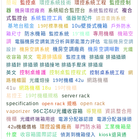
簡報
監控桌
環控系統技術
環控系統工程
監控控制
器
機房環控廠商
系統組合監控台
系統監控程式
複合
式監控台
系統監控工具
儀器架配件
語音查詢系統
基地台租金
19吋標準機櫃
10u壁掛式機箱
戶外防水
箱尺寸
防水機箱
監控系統
19"機櫃
專用機櫃
機箱空
調
電腦機房空調氣流分析與節能潛力評估
電腦機房空調
設計
機房空調系統
機房空調廠商
機房空調噸數
光纖
收容箱 英文
電源排插座
監控主機
排插座 排插插頭
排插針 排插頭 排插接地 排插手壓床 排插座
英文
控制桌維護
控制桌監控程式
控制桌系統工程
網
路機櫃圖
光纖熔接
19吋機櫃 42u
網路機櫃
41u
網路機櫃 18u
19吋機櫃
易控王
19吋機櫃規格
server rack
specification
open rack 規格
open rack
vaporizer
96C芯6U光纖收容箱
導覽櫃
資訊整合用
機櫃
光纖終端箱用途
電源分配器認證
電源分配器接頭
42u機櫃價格
環控設備廠商
單門防水箱
工業機箱是
什麼
收容箱國際認証
偵測到機箱侵入
kiosk退貨通