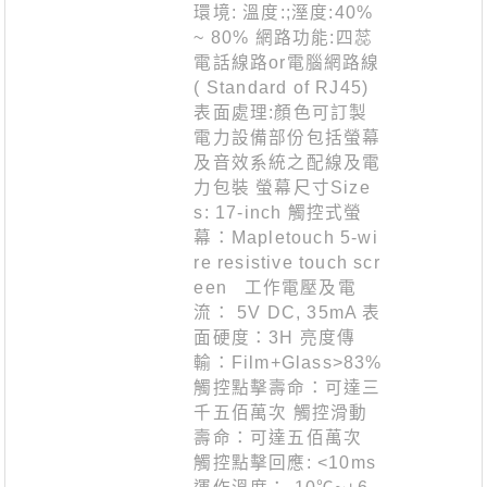
環境: 溫度:;溼度:40%
~ 80% 網路功能:四蕊
電話線路or電腦網路線
( Standard of RJ45)
表面處理:顏色可訂製
電力設備部份包括螢幕
及音效系統之配線及電
力包裝 螢幕尺寸Size
s: 17-inch 觸控式螢
幕：Mapletouch 5-wi
re resistive touch scr
een 工作電壓及電
流： 5V DC, 35mA 表
面硬度：3H 亮度傳
輸：Film+Glass>83%
觸控點擊壽命：可達三
千五佰萬次 觸控滑動
壽命：可達五佰萬次
觸控點擊回應: <10ms