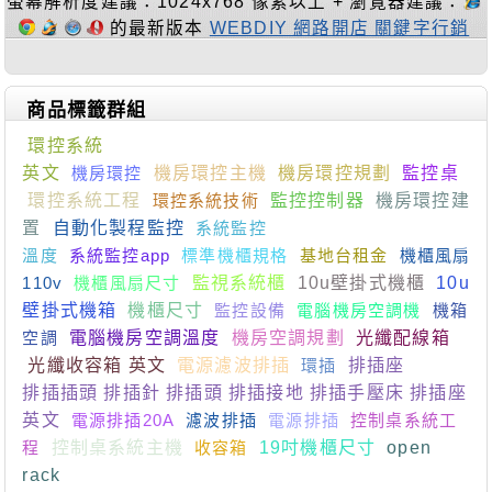
螢幕解析度建議：1024x768 像素以上 + 瀏覽器建議：
的最新版本
WEBDIY 網路開店 關鍵字行銷
商品標籤群組
環控系統
英文
機房環控
機房環控主機
機房環控規劃
監控桌
環控系統工程
環控系統技術
監控控制器
機房環控建
置
自動化製程監控
系統監控
溫度
系統監控app
標準機櫃規格
基地台租金
機櫃風扇
110v
機櫃風扇尺寸
監視系統櫃
10u壁掛式機櫃
10u
壁掛式機箱
機櫃尺寸
監控設備
電腦機房空調機
機箱
空調
電腦機房空調溫度
機房空調規劃
光纖配線箱
光纖收容箱 英文
電源濾波排插
環插
排插座
排插插頭 排插針 排插頭 排插接地 排插手壓床 排插座
英文
電源排插20A
濾波排插
電源排插
控制桌系統工
程
控制桌系統主機
收容箱
19吋機櫃尺寸
open
rack