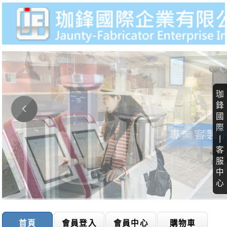
珈
鋒
國
際
|
客
服
中
心
首頁
會員登入
會員中心
購物車