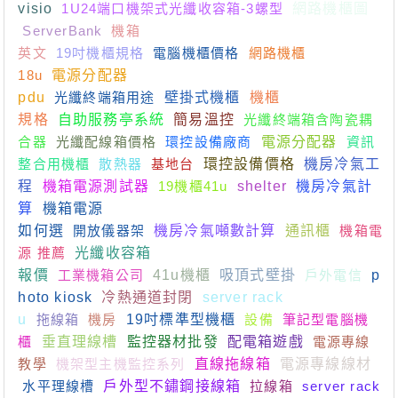
visio
1U24端口機架式光纖收容箱-3螺型
網路機櫃圖
ServerBank
機箱
英文
19吋機櫃規格
電腦機櫃價格
網路機櫃
18u
電源分配器
pdu
光纖終端箱用途
壁掛式機櫃
機櫃
規格
自助服務亭系統
簡易溫控
光纖終端箱含陶瓷耦
合器
光纖配線箱價格
環控設備廠商
電源分配器
資訊
整合用機櫃
散熱器
基地台
環控設備價格
機房冷氣工
程
機箱電源測試器
19機櫃41u
shelter
機房冷氣計
算
機箱電源
如何選
開放儀器架
機房冷氣噸數計算
通訊櫃
機箱電
源 推薦
光纖收容箱
報價
工業機箱公司
41u機櫃
吸頂式壁掛
戶外電信
p
hoto kiosk
冷熱通道封閉
server rack
u
拖線箱
機房
19吋標準型機櫃
設備
筆記型電腦機
櫃
垂直理線槽
監控器材批發
配電箱遊戲
電源專線
教學
機架型主機監控系列
直線拖線箱
電源專線線材
水平理線槽
戶外型不鏽鋼接線箱
拉線箱
server rack