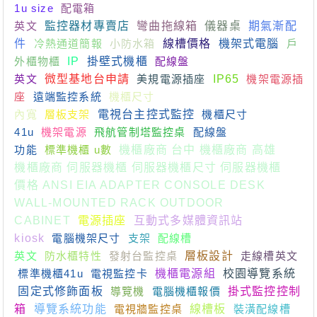
1u size
配電箱
英文
監控器材專賣店
彎曲拖線箱
儀器桌
期氣漸配
件
冷熱通道簡報
小防水箱
線槽價格
機架式電腦
戶
外櫃物櫃
IP
掛壁式機櫃
配線盤
英文
微型基地台申請
美規電源插座
IP65
機架電源插
座
遠端監控系統
機櫃尺寸
內寬
層板支架
電視台主控式監控
機櫃尺寸
41u
機架電源
飛航管制塔監控桌
配線盤
功能
標準機櫃 u數
機櫃廠商 台中 機櫃廠商 高雄
機櫃廠商 伺服器機櫃 伺服器機櫃尺寸 伺服器機櫃
價格 ANSI EIA ADAPTER CONSOLE DESK
WALL-MOUNTED RACK OUTDOOR
CABINET
電源插座
互動式多媒體資訊站
kiosk
電腦機架尺寸
支架
配線槽
英文
防水櫃特性
發射台監控桌
層板設計
走線槽英文
標準機櫃41u
電視監控卡
機櫃電源組
校園導覽系統
固定式修飾面板
導覽機
電腦機櫃報價
掛式監控控制
箱
導覽系統功能
電視牆監控桌
線槽板
裝潢配線槽