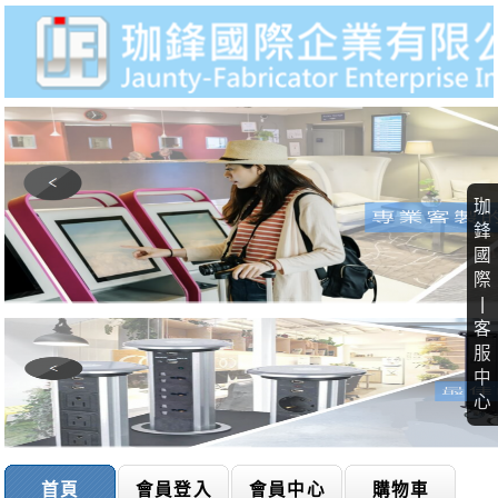
珈
鋒
國
際
|
客
服
中
心
首頁
會員登入
會員中心
購物車