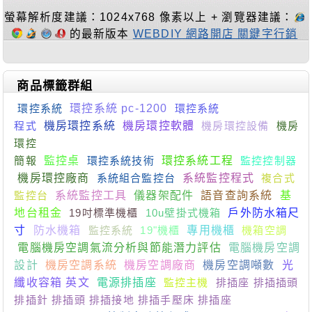
螢幕解析度建議：1024x768 像素以上 + 瀏覽器建議：
的最新版本
WEBDIY 網路開店 關鍵字行銷
商品標籤群組
環控系統
環控系統 pc-1200
環控系統
程式
機房環控系統
機房環控軟體
機房環控設備
機房
環控
簡報
監控桌
環控系統技術
環控系統工程
監控控制器
機房環控廠商
系統組合監控台
系統監控程式
複合式
監控台
系統監控工具
儀器架配件
語音查詢系統
基
地台租金
19吋標準機櫃
10u壁掛式機箱
戶外防水箱尺
寸
防水機箱
監控系統
19"機櫃
專用機櫃
機箱空調
電腦機房空調氣流分析與節能潛力評估
電腦機房空調
設計
機房空調系統
機房空調廠商
機房空調噸數
光
纖收容箱 英文
電源排插座
監控主機
排插座 排插插頭
排插針 排插頭 排插接地 排插手壓床 排插座