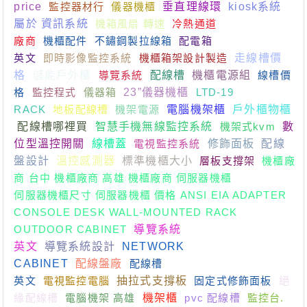
price
監控器材行
儀器機櫃
垂直理線環
kiosk系統
屬於 資訊系統
機箱風扇 轉速
冷熱通道
廠商
機櫃配件
不鏽鋼製拉線箱
配電箱
英文
即時影像監控系統
機櫃箱架設計製造
走線槽價
格
儲能戶外櫃
導覽系統
配線槽
機櫃電源組
線槽價
格
監控程式
儀器箱
23”儀器機櫃
LTD-19
RACK
地板配線槽
機架電源
電腦機架櫃
戶外櫃物櫃
配線槽哪裡買
智慧手機無線監控系統
機架式kvm
數
位型溫控開關
線槽蓋
電視監控系統
修飾面板
配線
盤設計
溫控感測器
標準機櫃大小
層板支撐架
機櫃廠
商 台中 機櫃廠商 高雄 機櫃廠商 伺服器機櫃
伺服器機櫃尺寸 伺服器機櫃 價格 ANSI EIA ADAPTER
CONSOLE DESK WALL-MOUNTED RACK
OUTDOOR CABINET
導覽系統
英文
導覽系統設計
NETWORK
CABINET
配線盤廠
配線槽
英文
電視監控電腦
抽拉式支撐板
固定式修飾面板
絕
緣配線槽
電腦機架 高雄
機架櫃
pvc 配線槽
監控台.