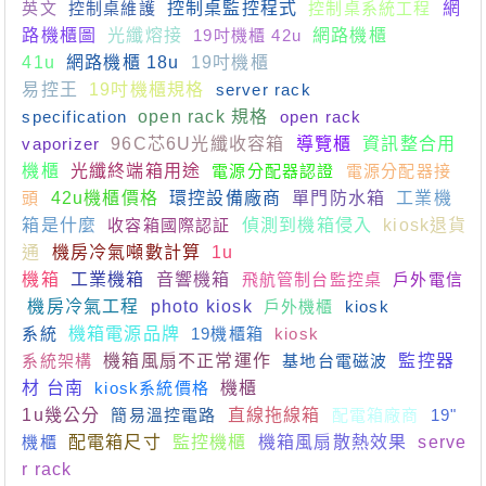
英文
控制桌維護
控制桌監控程式
控制桌系統工程
網
路機櫃圖
光纖熔接
19吋機櫃 42u
網路機櫃
41u
網路機櫃 18u
19吋機櫃
易控王
19吋機櫃規格
server rack
specification
open rack 規格
open rack
vaporizer
96C芯6U光纖收容箱
導覽櫃
資訊整合用
機櫃
光纖終端箱用途
電源分配器認證
電源分配器接
頭
42u機櫃價格
環控設備廠商
單門防水箱
工業機
箱是什麼
收容箱國際認証
偵測到機箱侵入
kiosk退貨
通
機房冷氣噸數計算
1u
機箱
工業機箱
音響機箱
飛航管制台監控桌
戶外電信
機房冷氣工程
photo kiosk
戶外機櫃
kiosk
系統
機箱電源品牌
19機櫃箱
kiosk
系統架構
機箱風扇不正常運作
基地台電磁波
監控器
材 台南
kiosk系統價格
機櫃
1u幾公分
簡易溫控電路
直線拖線箱
配電箱廠商
19"
機櫃
配電箱尺寸
監控機櫃
機箱風扇散熱效果
serve
r rack