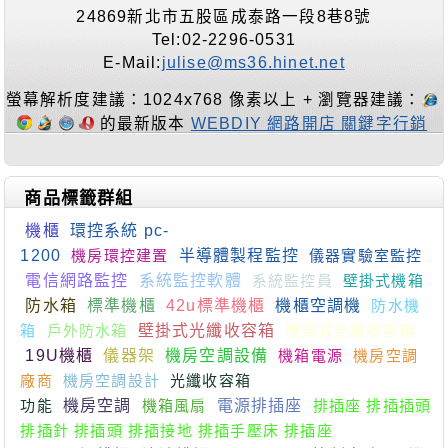
24869新北市五股區成泰路一段8巷8號
Tel:02-2296-0531
E-Mail:
julise@ms36.hinet.net
螢幕解析度建議：1024x768 像素以上 + 瀏覽器建議：
的最新版本
WEBDIY 網路開店 關鍵字行銷
商品標籤群組
機櫃
環控系統 pc-
1200
機房環控建置
半導體製程監控
儀器實驗室監控
電信網路監控
系統監控軟體
系統監控員
壁掛式機箱
防水箱
標準機櫃
42u標準機櫃
機櫃空調機
防水機
箱
戶外防水箱
壁掛式光纖收容箱
機架式光纖收容箱
19U機櫃
儀器架
機房空調設備
機箱電源
機房空調
廠商
機房空調設計
光纖收容箱
功能
機房空調
機箱風扇
電源排插座
排插座 排插插頭
排插針 排插頭 排插接地 排插手壓床 排插座