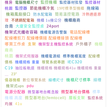
機房
電腦機櫃尺寸
監控機櫃
監控器材批發
監控器材
桃園
監控器
節能機櫃冷氣
19吋標準型機櫃
拖線箱
機箱風扇接口
防水配電箱
簡易溫控電路
冷熱通道原
理
不銹鋼配電箱
機櫃 1u幾公分
機櫃廠商
台南
大廈安全監控桌
24port
機架式光纖收容箱
機櫃電源告警盤
電話配線槽
配線槽剪刀 配線槽價錢 配線槽接頭 配線槽
哪買工作桌
支架
機架型主機監控系統
戶外櫃子
機櫃
廠商
桃園
機架式伺服器
機櫃電源組
標準機櫃寬度
配線槽
價格
機櫃規格 重量
導覽系統專題
IEC320
C19
抽拉板軌道
機櫃規格 機櫃規格41u 機櫃規格 重量
＿
23”
儀器機櫃
數位導覽系統
線槽尺寸
機櫃尺寸標準
線槽
機架式ups
pdu
電源分配器
微型基地台概念股
微型基地台價格
標準
機櫃 高度
微型基地台(femtocell)
層板支架
監控系統
均展
41u