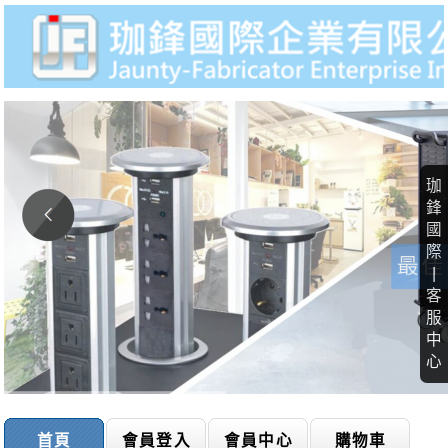
珈
鋒
國
際
|
客
服
中
心
首頁
會員登入
會員中心
購物車