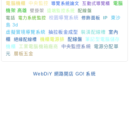
電腦機櫃
中央監控
導覽系統論文
互動式導覽櫃
電腦
機架 高雄
壁掛架
遠端監控系統
配線盤
電話
電力系統監控
校園導覽系統
修飾面板
IP
東沙
島 3d
虛擬實境導覽系統
抽拉板金成型
裝潢配線槽
室內
櫃
絕緣配線槽
機櫃電源排
配線盤
筆記型電腦儲存
機櫃
工業電腦機箱廠商
中央監控系統
電源分配單
元
層板五金
WebDiY 網路開店 GO! 系統