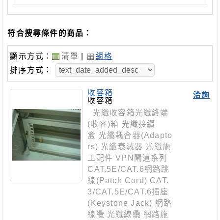
符合搜尋條件的商品：
顯示方式：
清單
|
網格
排序方式：
收容箱
洽詢
收容箱
光纖收容箱光纖終端
(收容)箱 光纖接續
盒 光纖耦合器(Adapto
rs) 光纖衰減器 光纖施
工配件 VPN閘道系列
CAT.5E/CAT.6網路跳
線(Patch Cord) CAT.
3/CAT.5E/CAT.6插座
(Keystone Jack) 網路
線纜 光纖線纜 網路施