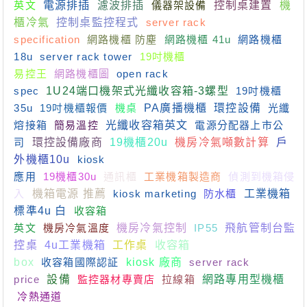
英文
電源排插
濾波排插
儀器架設備
控制桌建置
機
櫃冷氣
控制桌監控程式
server rack
specification
網路機櫃 防塵
網路機櫃 41u
網路機櫃
18u
server rack tower
19吋機櫃
易控王
網路機櫃圖
open rack
spec
1U24端口機架式光纖收容箱-3螺型
19吋機櫃
35u
19吋機櫃報價
機桌
PA廣播機櫃
環控設備
光纖
熔接箱
簡易溫控
光纖收容箱英文
電源分配器上市公
司
環控設備廠商
19機櫃20u
機房冷氣噸數計算
戶
外機櫃10u
kiosk
應用
19機櫃30u
通訊櫃
工業機箱製造商
偵測到機箱侵
入
機箱電源 推薦
kiosk marketing
防水櫃
工業機箱
標準4u 白
收容箱
英文
機房冷氣溫度
機房冷氣控制
IP55
飛航管制台監
控桌
4u工業機箱
工作桌
收容箱
box
收容箱國際認証
kiosk 廠商
server rack
price
設備
監控器材專賣店
拉線箱
網路專用型機櫃
冷熱通道