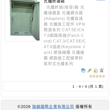
光纖終端箱
光纖終端(收容)箱 光
纖接續盒 光纖耦合器
(Adaptors) 光纖衰減
器 光纖施工配件 VPN
閘道系列 CAT.5E/CA
T.6網路跳線(Patch C
ord) CAT.3/CAT.5E/C
AT.6插座(Keystone J
ack) 網路線纜 光纖線
纜 網路施工配線零料
氣吹式光纖系列
1 - 4 / 4 (共 1 頁)
©2026
珈鋒國際企業有限公司
版權所有