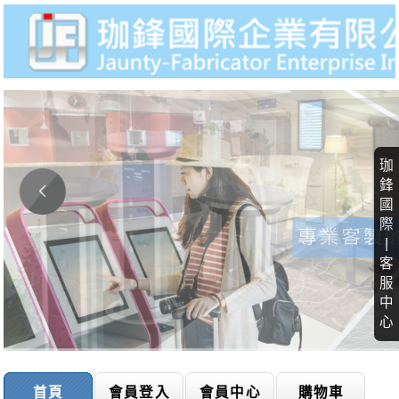
珈
鋒
國
際
|
客
服
中
心
首頁
會員登入
會員中心
購物車