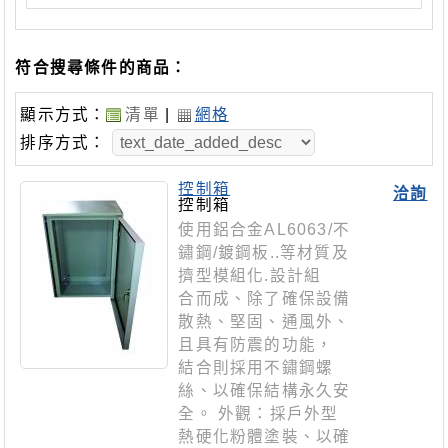
符合搜尋條件的商品：
顯示方式：
清單
|
網格
排序方式：
控制箱
洽詢
控制箱
使用鋁合金AL6063/不
鏽鋼/鍍鋼板..等材質及
擠型模組化.設計組
合而成、除了確保設備
散熱、堅固、通風外、
且具有防震的功能，
結合則採用不鏽鋼螺
絲、以確保結構永久安
全。 外觀：採戶外型
熱硬化粉體塗裝、以確