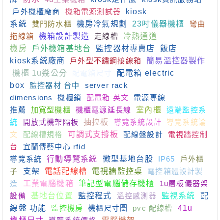
戶外機櫃廠商
機箱電源測試器
kiosk
系統
雙門防水櫃
機房冷氣規劃
23吋儀器機櫃
彎曲
拖線箱
機箱設計製造
走線槽
冷熱通道
機房
戶外機箱基地台
監控器材專賣店
飯店
kiosk系統廠商
戶外型不鏽鋼接線箱
簡易溫控器製作
機櫃 1u幾公分
配電箱尺寸
配電箱 electric
box
監控器材 台中
server rack
dimensions
機櫃鎖
配電箱 英文
電源專線
推薦
加寬型機櫃
機櫃電源延長線
室內櫃
遠端監控系
統
開放式機架隔板
抽拉板
導覽系統設計
導覽系統論
文
配線槽規格
可調式支撐板
配線盤設計
電視牆控制
台
宜蘭傳藝中心 rfid
導覽系統
行動導覽系統
微型基地台股
IP65
戶外櫃
子
支架
電話配線槽
電視牆監控桌
電控箱體設計製
造
工業電腦機箱
筆記型電腦儲存機櫃
1u層板儀器架
設備
基地台位置
監控程式
溫控感測器
監視系統
配
線盤 功能
監控機房
機櫃尺寸圖
pvc 配線槽
41u