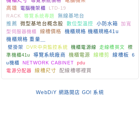
機櫃尺寸
導覽系統價格
電腦機架
高雄
電腦機架櫃
LTD-19
RACK
導覽系統專題
無線基地台
推薦
微型基地台概念股
數位型溫控
小防水箱
加寬
型伺服器機櫃
線槽價格
機櫃規格 機櫃規格41u
機櫃規格 重量＿
壁掛架
DVR中央監控系統
機櫃電源線
走線槽英文
標
準機櫃41u
導覽系統廠商
機櫃電源
線槽剪
線槽板
6
u機櫃
NETWORK CABINET
pdu
電源分配器
線槽尺寸
配線槽哪裡買
WebDiY 網路開店 GO! 系統