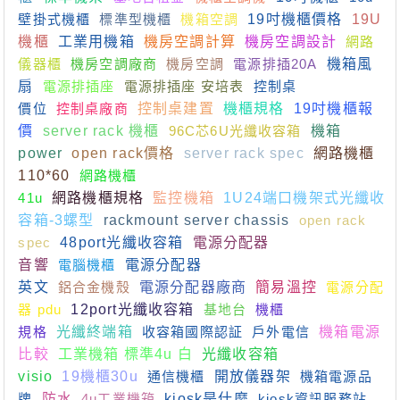
壁掛式機櫃
標準型機櫃
機箱空調
19吋機櫃價格
19U
機櫃
工業用機箱
機房空調計算
機房空調設計
網路
儀器櫃
機房空調廠商
機房空調
電源排插20A
機箱風
扇
電源排插座
電源排插座 安培表
控制桌
價位
控制桌廠商
控制桌建置
機櫃規格
19吋機櫃報
價
server rack 機櫃
96C芯6U光纖收容箱
機箱
power
open rack價格
server rack spec
網路機櫃
110*60
網路機櫃
41u
網路機櫃規格
監控機箱
1U24端口機架式光纖收
容箱-3螺型
rackmount server chassis
open rack
spec
48port光纖收容箱
電源分配器
音響
電腦機櫃
電源分配器
英文
鋁合金機殼
電源分配器廠商
簡易溫控
電源分配
器 pdu
12port光纖收容箱
基地台
機櫃
規格
光纖終端箱
收容箱國際認証
戶外電信
機箱電源
比較
工業機箱 標準4u 白
光纖收容箱
visio
19機櫃30u
通信機櫃
開放儀器架
機箱電源品
牌
防水
4u工業機箱
kiosk是什麼
kiosk資訊服務站