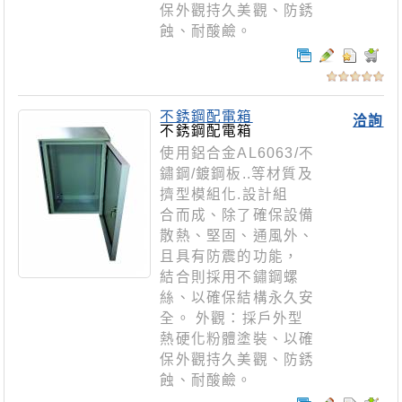
保外觀持久美觀、防銹
蝕、耐酸鹼。
不銹鋼配電箱
洽詢
不銹鋼配電箱
使用鋁合金AL6063/不
鏽鋼/鍍鋼板..等材質及
擠型模組化.設計組
合而成、除了確保設備
散熱、堅固、通風外、
且具有防震的功能，
結合則採用不鏽鋼螺
絲、以確保結構永久安
全。 外觀：採戶外型
熱硬化粉體塗裝、以確
保外觀持久美觀、防銹
蝕、耐酸鹼。