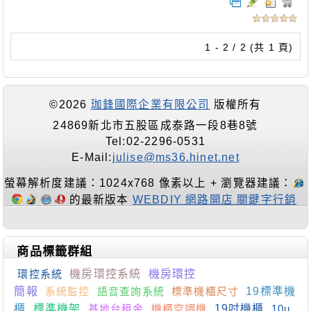
1 - 2 / 2 (共 1 頁)
©2026
珈鋒國際企業有限公司
版權所有
24869新北市五股區成泰路一段8巷8號
Tel:02-2296-0531
E-Mail:
julise@ms36.hinet.net
螢幕解析度建議：1024x768 像素以上 + 瀏覽器建議：
的最新版本
WEBDIY 網路開店 關鍵字行銷
商品標籤群組
環控系統
機房環控系統
機房環控
簡報
系統監控
語音查詢系統
標準機櫃尺寸
19標準機
櫃
標準機架
基地台租金
機櫃空調機
19吋機櫃
10u