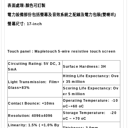
表面處理
:
顏色可訂製
電力設備部份包括螢幕及音效系統之配線及電力包裝
(
雙喇叭
)
螢幕尺寸
: 17-inch
Touch panel : Mapletouch 5-wire resistive touch screen
Circuiting Rating: 5V DC, 3
Surface Hardness: 3H
5mA
Hitting Life Expectancy: Ove
r 35 million
Light Transmission: Film+
Glass>83%
Scoring Life Expectancy: Ov
er 5 million
Operating Temperature: -10
Contact Bounce: <10ms
oC~+60 oC
Storage Temperature: -20
Resolution: 4096x4096
oC ~ +70 oC
Linearity: 1.5% ( <1.0% By
Thickness: 3.0mm