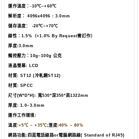
運作溫度：
-10
℃
~+60
℃
解析度：
4096x4096
: 3.0mm
儲存溫度：
-20
℃
~+70
℃
線性：
1.5%
（
<1.0% By Request
需訂作）
厚度
:3.0mm
觸控壓力：
10g~100g
公克
液晶螢幕
: LCD
材質
: ST12 (
冷軋鋼
ST12)
材質
: SPCC
尺寸
(W*D*H):
寬
530*
深
350*
高
1322mm
厚度
: 1.0~3.0mm
運作工作環境
:
溫度
:
+5
℃
~ +35
℃
;
溼度
:
40% ~ 80%
網路功能
:
四蕊電話線路
or
電腦網路線
( Standard of RJ45)