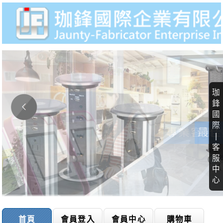
珈
鋒
國
際
|
客
服
中
心
首頁
會員登入
會員中心
購物車