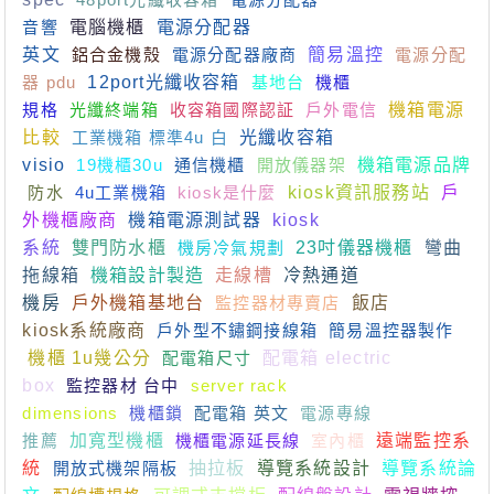
音響
電腦機櫃
電源分配器
英文
鋁合金機殼
電源分配器廠商
簡易溫控
電源分配
器 pdu
12port光纖收容箱
基地台
機櫃
規格
光纖終端箱
收容箱國際認証
戶外電信
機箱電源
比較
工業機箱 標準4u 白
光纖收容箱
visio
19機櫃30u
通信機櫃
開放儀器架
機箱電源品牌
防水
4u工業機箱
kiosk是什麼
kiosk資訊服務站
戶
外機櫃廠商
機箱電源測試器
kiosk
系統
雙門防水櫃
機房冷氣規劃
23吋儀器機櫃
彎曲
拖線箱
機箱設計製造
走線槽
冷熱通道
機房
戶外機箱基地台
監控器材專賣店
飯店
kiosk系統廠商
戶外型不鏽鋼接線箱
簡易溫控器製作
機櫃 1u幾公分
配電箱尺寸
配電箱 electric
box
監控器材 台中
server rack
dimensions
機櫃鎖
配電箱 英文
電源專線
推薦
加寬型機櫃
機櫃電源延長線
室內櫃
遠端監控系
統
開放式機架隔板
抽拉板
導覽系統設計
導覽系統論