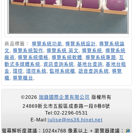
商品標籤：
導覽系統功能
,
導覽系統設計
,
導覽系統論
文
,
導覽系統製作
,
導覽系統 英文
,
導覽系統
,
導覽系統
廠商
,
導覽系統價格
,
導覽系統軟體
,
導覽系統專題
,
互
動式多媒體系統
,
資訊查詢系統
,
基地台查詢
,
基地台租
金
,
環控
,
環控系統
,
監視系統櫃
,
語音查詢系統
,
導覽
櫃
,
導覽櫃台
,
©2026
珈鋒國際企業有限公司
版權所有
24869新北市五股區成泰路一段8巷8號
Tel:02-2296-0531
E-Mail:
julise@ms36.hinet.net
螢幕解析度建議：1024x768 像素以上 + 瀏覽器建議：