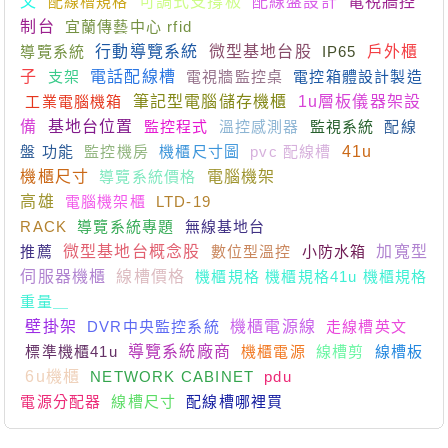
文
配線槽規格
可調式支撐板
配線盤設計
電視牆控
制台
宜蘭傳藝中心 rfid
導覽系統
行動導覽系統
微型基地台股
IP65
戶外櫃
子
支架
電話配線槽
電視牆監控桌
電控箱體設計製造
工業電腦機箱
筆記型電腦儲存機櫃
1u層板儀器架設
備
基地台位置
監控程式
溫控感測器
監視系統
配線
盤 功能
監控機房
機櫃尺寸圖
pvc 配線槽
41u
機櫃尺寸
導覽系統價格
電腦機架
高雄
電腦機架櫃
LTD-19
RACK
導覽系統專題
無線基地台
推薦
微型基地台概念股
數位型溫控
小防水箱
加寬型
伺服器機櫃
線槽價格
機櫃規格 機櫃規格41u 機櫃規格
重量＿
壁掛架
DVR中央監控系統
機櫃電源線
走線槽英文
標準機櫃41u
導覽系統廠商
機櫃電源
線槽剪
線槽板
6u機櫃
NETWORK CABINET
pdu
電源分配器
線槽尺寸
配線槽哪裡買