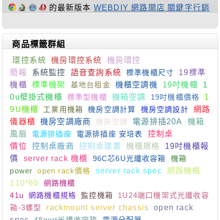
的最新版本
WEBDIY 網路開店 關鍵字行銷
商品標籤群組
環控系統
機房環控系統
機房環控
簡報
系統監控
語音查詢系統
標準機櫃尺寸
19標準
機櫃
標準機架
基地台租金
機櫃空調機
19吋機櫃
1
0u壁掛式機櫃
標準型機櫃
機箱空調
19吋機櫃價格
1
9U機櫃
工業用機箱
機房空調計算
機房空調設計
網路
儀器櫃
機房空調廠商
機房空調
電源排插20A
機箱
風扇
電源排插座
電源排插座 安培表
控制桌
價位
控制桌廠商
控制桌建置
機櫃規格
19吋機櫃報
價
server rack 機櫃
96C芯6U光纖收容箱
機箱
power
open rack價格
server rack spec
網路機櫃
110*60
網路機櫃
41u
網路機櫃規格
監控機箱
1U24端口機架式光纖收容
箱-3螺型
rackmount server chassis
open rack
spec
48port光纖收容箱
電源分配器