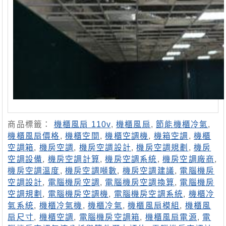
商品標籤：
機櫃風扇 110v
,
機櫃風扇
,
節能機櫃冷氣
,
機櫃風扇價格
,
機櫃空間
,
機櫃空調機
,
機箱空調
,
機櫃
空調箱
,
機房空調
,
機房空調設計
,
機房空調規劃
,
機房
空調設備
,
機房空調計算
,
機房空調系統
,
機房空調廠商
,
機房空調溫度
,
機房空調噸數
,
機房空調建議
,
電腦機房
空調設計
,
電腦機房空調
,
電腦機房空調換算
,
電腦機房
空調規劃
,
電腦機房空調機
,
電腦機房空調系統
,
機櫃冷
氣系統
,
機櫃冷氣機
,
機櫃冷氣
,
機櫃風扇模組
,
機櫃風
扇尺寸
,
機櫃空調
,
電腦機房空調箱
,
機櫃風扇電源
,
電