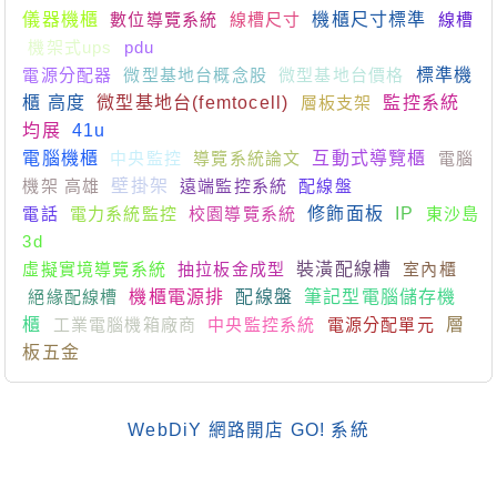
儀器機櫃
數位導覽系統
線槽尺寸
機櫃尺寸標準
線槽
機架式ups
pdu
電源分配器
微型基地台概念股
微型基地台價格
標準機
櫃 高度
微型基地台(femtocell)
層板支架
監控系統
均展
41u
電腦機櫃
中央監控
導覽系統論文
互動式導覽櫃
電腦
機架 高雄
壁掛架
遠端監控系統
配線盤
電話
電力系統監控
校園導覽系統
修飾面板
IP
東沙島
3d
虛擬實境導覽系統
抽拉板金成型
裝潢配線槽
室內櫃
絕緣配線槽
機櫃電源排
配線盤
筆記型電腦儲存機
櫃
工業電腦機箱廠商
中央監控系統
電源分配單元
層
板五金
WebDiY 網路開店 GO! 系統