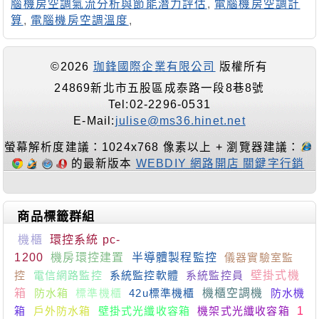
腦機房空調氣流分析與節能潛力評估
,
電腦機房空調計
算
,
電腦機房空調溫度
,
©2026
珈鋒國際企業有限公司
版權所有
24869新北市五股區成泰路一段8巷8號
Tel:02-2296-0531
E-Mail:
julise@ms36.hinet.net
螢幕解析度建議：1024x768 像素以上 + 瀏覽器建議：
的最新版本
WEBDIY 網路開店 關鍵字行銷
商品標籤群組
機櫃
環控系統 pc-
1200
機房環控建置
半導體製程監控
儀器實驗室監
控
電信網路監控
系統監控軟體
系統監控員
壁掛式機
箱
防水箱
標準機櫃
42u標準機櫃
機櫃空調機
防水機
箱
戶外防水箱
壁掛式光纖收容箱
機架式光纖收容箱
1