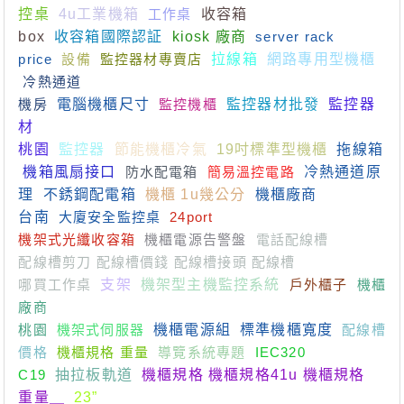
控桌
4u工業機箱
工作桌
收容箱
box
收容箱國際認証
kiosk 廠商
server rack
price
設備
監控器材專賣店
拉線箱
網路專用型機櫃
冷熱通道
機房
電腦機櫃尺寸
監控機櫃
監控器材批發
監控器
材
桃園
監控器
節能機櫃冷氣
19吋標準型機櫃
拖線箱
機箱風扇接口
防水配電箱
簡易溫控電路
冷熱通道原
理
不銹鋼配電箱
機櫃 1u幾公分
機櫃廠商
台南
大廈安全監控桌
24port
機架式光纖收容箱
機櫃電源告警盤
電話配線槽
配線槽剪刀 配線槽價錢 配線槽接頭 配線槽
哪買工作桌
支架
機架型主機監控系統
戶外櫃子
機櫃
廠商
桃園
機架式伺服器
機櫃電源組
標準機櫃寬度
配線槽
價格
機櫃規格 重量
導覽系統專題
IEC320
C19
抽拉板軌道
機櫃規格 機櫃規格41u 機櫃規格
重量＿
23”