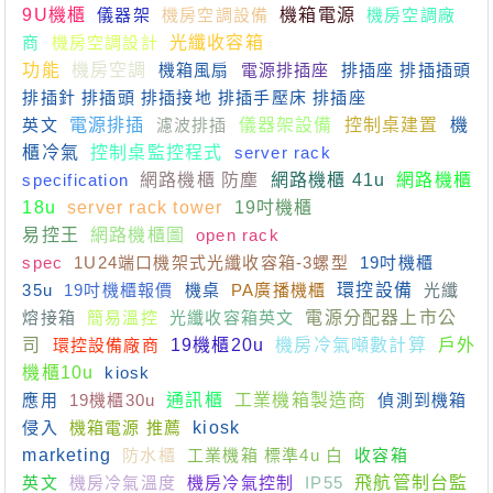
9U機櫃
儀器架
機房空調設備
機箱電源
機房空調廠
商
機房空調設計
光纖收容箱
功能
機房空調
機箱風扇
電源排插座
排插座 排插插頭
排插針 排插頭 排插接地 排插手壓床 排插座
英文
電源排插
濾波排插
儀器架設備
控制桌建置
機
櫃冷氣
控制桌監控程式
server rack
specification
網路機櫃 防塵
網路機櫃 41u
網路機櫃
18u
server rack tower
19吋機櫃
易控王
網路機櫃圖
open rack
spec
1U24端口機架式光纖收容箱-3螺型
19吋機櫃
35u
19吋機櫃報價
機桌
PA廣播機櫃
環控設備
光纖
熔接箱
簡易溫控
光纖收容箱英文
電源分配器上市公
司
環控設備廠商
19機櫃20u
機房冷氣噸數計算
戶外
機櫃10u
kiosk
應用
19機櫃30u
通訊櫃
工業機箱製造商
偵測到機箱
侵入
機箱電源 推薦
kiosk
marketing
防水櫃
工業機箱 標準4u 白
收容箱
英文
機房冷氣溫度
機房冷氣控制
IP55
飛航管制台監