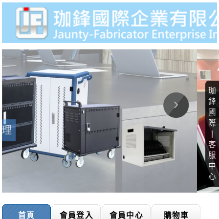
珈
鋒
國
際
|
客
服
中
心
首頁
會員登入
會員中心
購物車